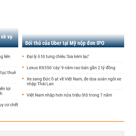
 về vụ
Đối thủ của Uber tại Mỹ nộp đơn IPO
g liên
Đại lý ô tô tung chiêu ‘bia kèm lạc’
Lexus RX350 'cày' 9 năm rao bán gần 2 tỷ đồng
tục thuê
Xe sang Đức ồ ạt về Việt Nam, đe dọa soán ngôi xe
nhập Thái Lan
ến lợi
nh
Việt Nam nhập hơn nửa triệu ôtô trong 7 năm
uy cơ chết