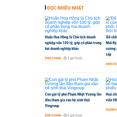
TÀI CHÍNH
-
2 giờ trước
ĐỌC NHIỀU NHẤT
Huấn Hoa Hồng là Chủ tịch doanh
'Đế chế
nghiệp vốn 100 tỷ, góp cổ phần trong
Nhã Kỳ:
hai doanh nghiệp khác
cương đ
cấp
KINH DOANH
-
5 giờ trước
KINH D
Con gái tỷ phú Phạm Nhật Vượng lần
Hoá ch
đầu tham gia vào hệ sinh thái
viên H
Vingroup
DOANH 
KINH DOANH
-
6 giờ trước