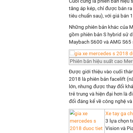
Cuối cùng là phiên bản hiệu
tăng áp kép, chỉ được bán ra
tiêu chuẩn sau), với giá bán
Những phiên bản khác của Me
gồm phiên bản S hybrid sử d
Maybach S600 và AMG S65 
Phiên bản hiệu suất cao Me
Được giới thiệu vào cuối thá
2018 là phiên bản facelift (
lớn, nhưng được thay đổi kh
trẻ trung và hiện đại hơn là
đổi đáng kể về công nghệ và
Xe tay ga ch
3 lựa chọn 
Vision và Pi