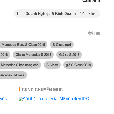
Cẩm Anh
Theo
Doanh Nghiệp & Kinh Doanh
Copy link
Mercedes-Benz S-Class 2018
S-Class mới
 2018
Giá xe Mercedes S 2018
Giá xe S 2018
e Mercedes S bản nâng cấp
S-Class
giá S-Class 2018
ercedes S-Class
CÙNG CHUYÊN MỤC