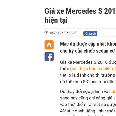
Giá xe Mercedes S 2018
hiện tại
18:24 | 25/05/2017
Chia sẻ
Mặc dù được cập nhật không
chu kỳ của chiếc sedan cỡ 
Giá xe Mercedes S 2018 được 
thức
giới thiệu bản facelift n
tiết lộ là dành cho thị trườ
có thể mua S-Class mới đầu ti
Dù thay đổi ngoại hình và
nân
sang này cũng chỉ nâng giá k
vào thời điểm ra mắt sẽ được
4Matic danh tiếng - như một