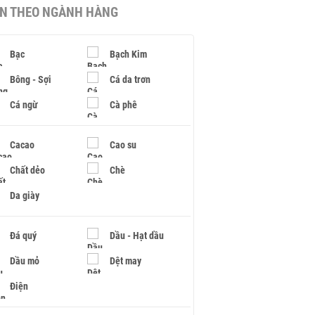
IN THEO NGÀNH HÀNG
Bạc
Bạch Kim
Bông - Sợi
Cá da trơn
Cá ngừ
Cà phê
Cacao
Cao su
Chất dẻo
Chè
Da giày
Đá quý
Dầu - Hạt dầu
Dầu mỏ
Dệt may
Điện