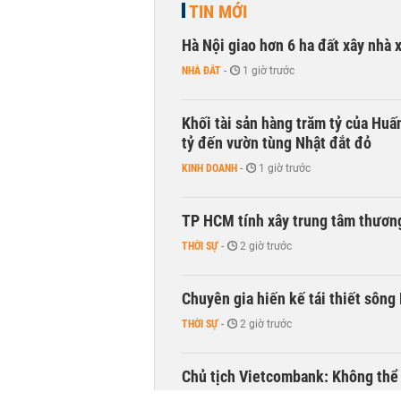
TIN MỚI
Hà Nội giao hơn 6 ha đất xây nhà 
NHÀ ĐẤT
-
1 giờ trước
Khối tài sản hàng trăm tỷ của Huấ
tỷ đến vườn tùng Nhật đắt đỏ
KINH DOANH
-
1 giờ trước
TP HCM tính xây trung tâm thương
THỜI SỰ
-
2 giờ trước
Chuyên gia hiến kế tái thiết sông
THỜI SỰ
-
2 giờ trước
Chủ tịch Vietcombank: Không thể q