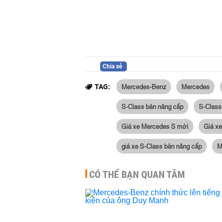
Chia sẻ
Mercedes-Benz
Mercedes
TAG:
S-Class bản nâng cấp
S-Class
Giá xe Mercedes S mới
Giá x
giá xe S-Class bản nâng cấp
M
CÓ THỂ BẠN QUAN TÂM