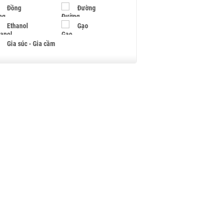
Đồng
Đường
Ethanol
Gạo
Gia súc - Gia cầm
Giấy
Gỗ
Hạt điều
Hồ tiêu - Hạt tiêu
Khí đốt
Kim loại khác
Mắc ca
Muối
Ngũ cốc
Nhựa - Hạt nhựa
Palladium
Phân bón
Rau - Củ -Quả
Sắt thép