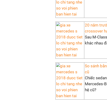
20 năm trướ
crossover h
Sau M-Class
khác nhau đã
So sánh bằn
cũ
Chiếc sedan
Mercedes-Be
hệ cũ?