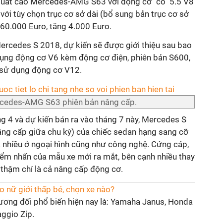
 suất cao Mercedes-AMG S63 với động cơ "cổ" 5.5 V8
 với tùy chọn trục cơ sở dài (bổ sung bản trục cơ sở
 160.000 Euro, tăng 4.000 Euro.
rcedes S 2018, dự kiến sẽ được giới thiệu sau bao
ụng động cơ V6 kèm động cơ điện, phiên bản S600,
sử dụng động cơ V12.
rcedes-AMG S63 phiên bản nâng cấp.
ng 4 và dự kiến bán ra vào tháng 7 này, Mercedes S
nâng cấp giữa chu kỳ) của chiếc sedan hạng sang cỡ
á nhiều ở ngoại hình cũng như công nghệ. Cứng cáp,
 điểm nhấn của mẫu xe mới ra mắt, bên cạnh nhiều thay
 thậm chí là cả nâng cấp động cơ.
o nữ giới thấp bé, chọn xe nào?
tương đối phổ biến hiện nay là: Yamaha Janus, Honda
aggio Zip.