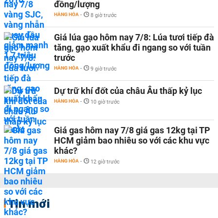
đồng/lượng
HÀNG HÓA
-
8 giờ trước
Giá lúa gạo hôm nay 7/8: Lúa tươi tiếp đà
tăng, gạo xuất khẩu đi ngang so với tuần
trước
HÀNG HÓA
-
9 giờ trước
Dự trữ khí đốt của châu Âu thấp kỷ lục
HÀNG HÓA
-
10 giờ trước
Giá gas hôm nay 7/8 giá gas 12kg tại TP
HCM giảm bao nhiêu so với các khu vực
khác?
HÀNG HÓA
-
12 giờ trước
Tin mới