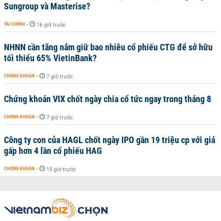
Sungroup và Masterise?
TÀI CHÍNH
-
16 giờ trước
NHNN cần tăng nắm giữ bao nhiêu cổ phiếu CTG để sở hữu
tối thiểu 65% VietinBank?
CHỨNG KHOÁN
-
7 giờ trước
Chứng khoán VIX chốt ngày chia cổ tức ngay trong tháng 8
CHỨNG KHOÁN
-
7 giờ trước
Công ty con của HAGL chốt ngày IPO gần 19 triệu cp với giá
gấp hơn 4 lần cổ phiếu HAG
CHỨNG KHOÁN
-
15 giờ trước