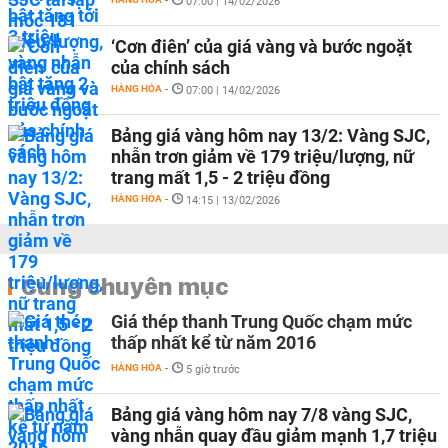
-
07:00 | 14/02/2026
‘Cơn điên’ của giá vàng và bước ngoặt
của chính sách
HÀNG HÓA
-
07:00 | 14/02/2026
Bảng giá vàng hôm nay 13/2: Vàng SJC,
nhẫn trơn giảm về 179 triệu/lượng, nữ
trang mất 1,5 - 2 triệu đồng
HÀNG HÓA
-
14:15 | 13/02/2026
Cùng chuyên mục
Giá thép thanh Trung Quốc chạm mức
thấp nhất kể từ năm 2016
HÀNG HÓA
-
5 giờ trước
Bảng giá vàng hôm nay 7/8 vàng SJC,
vàng nhẫn quay đầu giảm mạnh 1,7 triệu