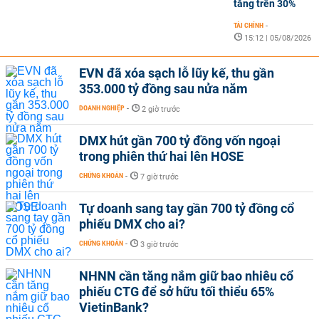
tăng trên 30%
TÀI CHÍNH
-
15:12 | 05/08/2026
EVN đã xóa sạch lỗ lũy kế, thu gần
353.000 tỷ đồng sau nửa năm
DOANH NGHIỆP
-
2 giờ trước
DMX hút gần 700 tỷ đồng vốn ngoại
trong phiên thứ hai lên HOSE
CHỨNG KHOÁN
-
7 giờ trước
Tự doanh sang tay gần 700 tỷ đồng cổ
phiếu DMX cho ai?
CHỨNG KHOÁN
-
3 giờ trước
NHNN cần tăng nắm giữ bao nhiêu cổ
phiếu CTG để sở hữu tối thiểu 65%
VietinBank?