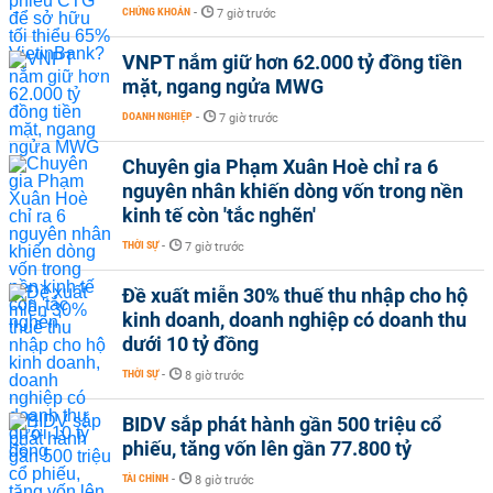
CHỨNG KHOÁN
-
7 giờ trước
VNPT nắm giữ hơn 62.000 tỷ đồng tiền
mặt, ngang ngửa MWG
DOANH NGHIỆP
-
7 giờ trước
Chuyên gia Phạm Xuân Hoè chỉ ra 6
nguyên nhân khiến dòng vốn trong nền
kinh tế còn 'tắc nghẽn'
THỜI SỰ
-
7 giờ trước
Đề xuất miễn 30% thuế thu nhập cho hộ
kinh doanh, doanh nghiệp có doanh thu
dưới 10 tỷ đồng
THỜI SỰ
-
8 giờ trước
BIDV sắp phát hành gần 500 triệu cổ
phiếu, tăng vốn lên gần 77.800 tỷ
TÀI CHÍNH
-
8 giờ trước