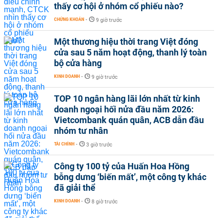
thấy cơ hội ở nhóm cổ phiếu nào?
CHỨNG KHOÁN
-
9 giờ trước
Một thương hiệu thời trang Việt đóng
cửa sau 5 năm hoạt động, thanh lý toàn
bộ cửa hàng
KINH DOANH
-
9 giờ trước
TOP 10 ngân hàng lãi lớn nhất từ kinh
doanh ngoại hối nửa đầu năm 2026:
Vietcombank quán quân, ACB dẫn đầu
nhóm tư nhân
TÀI CHÍNH
-
3 giờ trước
Công ty 100 tỷ của Huấn Hoa Hồng
bỗng dưng ‘biến mất’, một công ty khác
đã giải thể
KINH DOANH
-
8 giờ trước