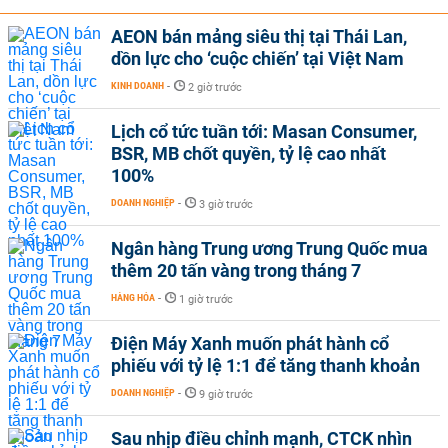
AEON bán mảng siêu thị tại Thái Lan,
dồn lực cho ‘cuộc chiến’ tại Việt Nam
KINH DOANH
-
2 giờ trước
Lịch cổ tức tuần tới: Masan Consumer,
BSR, MB chốt quyền, tỷ lệ cao nhất
100%
DOANH NGHIỆP
-
3 giờ trước
Ngân hàng Trung ương Trung Quốc mua
thêm 20 tấn vàng trong tháng 7
HÀNG HÓA
-
1 giờ trước
Điện Máy Xanh muốn phát hành cổ
phiếu với tỷ lệ 1:1 để tăng thanh khoản
DOANH NGHIỆP
-
9 giờ trước
Sau nhịp điều chỉnh mạnh, CTCK nhìn