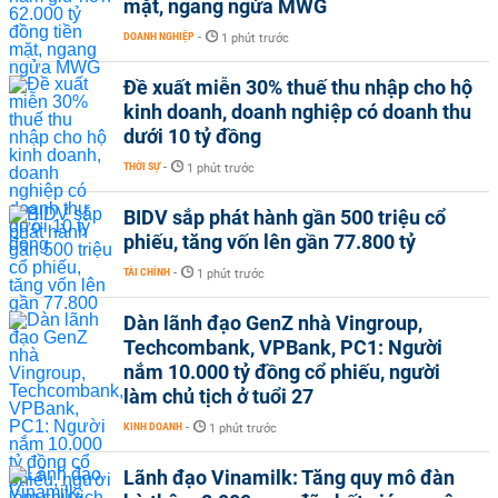
mặt, ngang ngửa MWG
DOANH NGHIỆP
-
1 phút trước
Đề xuất miễn 30% thuế thu nhập cho hộ
kinh doanh, doanh nghiệp có doanh thu
dưới 10 tỷ đồng
THỜI SỰ
-
1 phút trước
BIDV sắp phát hành gần 500 triệu cổ
phiếu, tăng vốn lên gần 77.800 tỷ
TÀI CHÍNH
-
1 phút trước
Dàn lãnh đạo GenZ nhà Vingroup,
Techcombank, VPBank, PC1: Người
nắm 10.000 tỷ đồng cổ phiếu, người
làm chủ tịch ở tuổi 27
KINH DOANH
-
1 phút trước
Lãnh đạo Vinamilk: Tăng quy mô đàn