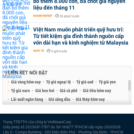
bò thêm 8.000 con, đã chốt giá nguyên
liệu đến tháng 11
DOANH NGHIỆP
-
35 phút trước
Việt Nam muốn phát triển quỹ hưu trí:
Từ tiết kiệm gia đình thành nguồn cấp
vốn dài hạn và kinh nghiệm từ Malaysia
QUỐC TẾ
-
3 giờ trước
LIÊN KẾT NỔI BẬT
Giá vàng hôm nay
Tỷ giá ngoại tệ
Tỷ giá usd
Tỷ giá yen
Tỷ giá euro
Giá heo hơi
Giá cà phê
Giá tiêu hôm nay
Lãi suất ngân hàng
Giá xăng dầu
Giá thép hôm nay
Giá sầu riêng
Giá thịt heo
Giá gạo
Giá cao su
Best Retail Brokers
Diễn đàn đầu tư Việt Nam 2026
Trang TTĐTTH của công ty VietNewsCorp
Giấy phép số 3323/GP-TTĐT do Sở VH&TT TP.HCM cấp ngày 20/3/2026
Lầu 5 - Compa Building - 293 Điện Biên Phủ - Phường Gia Định - TP.HCM