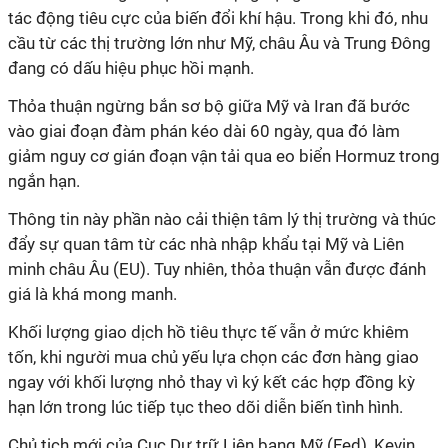
tác động tiêu cực của biến đổi khí hậu. Trong khi đó, nhu
cầu từ các thị trường lớn như Mỹ, châu Âu và Trung Đông
đang có dấu hiệu phục hồi mạnh.
Thỏa thuận ngừng bắn sơ bộ giữa Mỹ và Iran đã bước
vào giai đoạn đàm phán kéo dài 60 ngày, qua đó làm
giảm nguy cơ gián đoạn vận tải qua eo biển Hormuz trong
ngắn hạn.
Thông tin này phần nào cải thiện tâm lý thị trường và thúc
đẩy sự quan tâm từ các nhà nhập khẩu tại Mỹ và Liên
minh châu Âu (EU). Tuy nhiên, thỏa thuận vẫn được đánh
giá là khá mong manh.
Khối lượng giao dịch hồ tiêu thực tế vẫn ở mức khiêm
tốn, khi người mua chủ yếu lựa chọn các đơn hàng giao
ngay với khối lượng nhỏ thay vì ký kết các hợp đồng kỳ
hạn lớn trong lúc tiếp tục theo dõi diễn biến tình hình.
Chủ tịch mới của Cục Dự trữ Liên bang Mỹ (Fed), Kevin