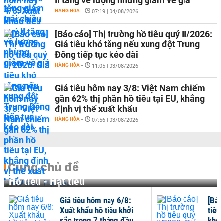
II tăng về lượng nhưng giảm về giá
HÀNG HÓA
-
07:19 | 04/08/2026
[Báo cáo] Thị trường hồ tiêu quý II/2026:
Giá tiêu khó tăng nếu xung đột Trung
Đông tiếp tục kéo dài
HÀNG HÓA
-
11:05 | 03/08/2026
Giá tiêu hôm nay 3/8: Việt Nam chiếm
gần 62% thị phần hồ tiêu tại EU, khẳng
định vị thế xuất khẩu
HÀNG HÓA
-
07:56 | 03/08/2026
Cùng chủ đề
Hồ tiêu - Hạt tiêu
Giá tiêu hôm nay 6/8:
[Bá
Xuất khẩu hồ tiêu khởi
tiêu
sắc trong 7 tháng đầu...
khó