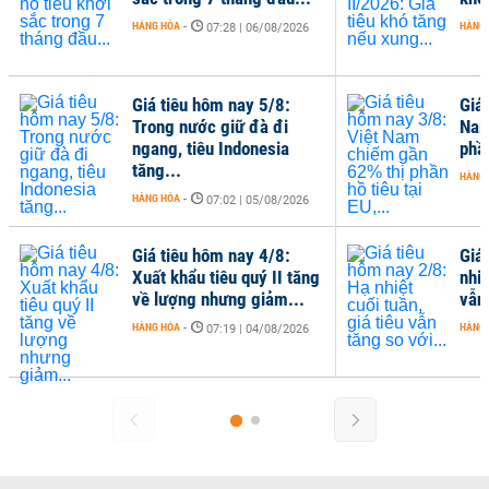
HÀNG HÓA
-
HÀNG
07:28 | 06/08/2026
Giá tiêu hôm nay 5/8:
Giá
Trong nước giữ đà đi
Nam
ngang, tiêu Indonesia
phần
tăng...
HÀNG
HÀNG HÓA
-
07:02 | 05/08/2026
Giá tiêu hôm nay 4/8:
Giá
Xuất khẩu tiêu quý II tăng
nhiệ
về lượng nhưng giảm...
vẫn 
HÀNG HÓA
-
HÀNG
07:19 | 04/08/2026