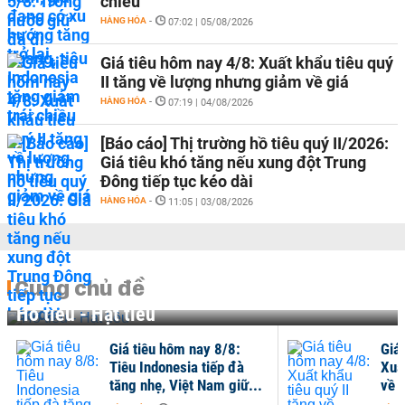
chiều
HÀNG HÓA
-
07:02 | 05/08/2026
Giá tiêu hôm nay 4/8: Xuất khẩu tiêu quý
II tăng về lượng nhưng giảm về giá
HÀNG HÓA
-
07:19 | 04/08/2026
[Báo cáo] Thị trường hồ tiêu quý II/2026:
Giá tiêu khó tăng nếu xung đột Trung
Đông tiếp tục kéo dài
HÀNG HÓA
-
11:05 | 03/08/2026
Cùng chủ đề
Hồ tiêu - Hạt tiêu
Giá tiêu hôm nay 8/8:
Giá
Tiêu Indonesia tiếp đà
Xuất
tăng nhẹ, Việt Nam giữ...
về 