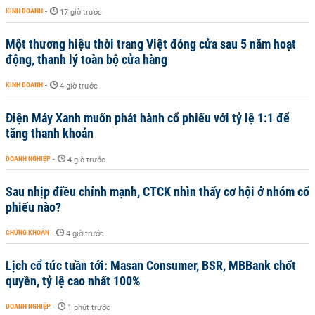
KINH DOANH
-
17 giờ trước
Một thương hiệu thời trang Việt đóng cửa sau 5 năm hoạt
động, thanh lý toàn bộ cửa hàng
KINH DOANH
-
4 giờ trước
Điện Máy Xanh muốn phát hành cổ phiếu với tỷ lệ 1:1 để
tăng thanh khoản
DOANH NGHIỆP
-
4 giờ trước
Sau nhịp điều chỉnh mạnh, CTCK nhìn thấy cơ hội ở nhóm cổ
phiếu nào?
CHỨNG KHOÁN
-
4 giờ trước
Lịch cổ tức tuần tới: Masan Consumer, BSR, MBBank chốt
quyền, tỷ lệ cao nhất 100%
DOANH NGHIỆP
-
1 phút trước