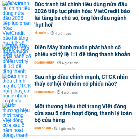
Bức tranh tài chính tiêu dùng nửa đầu
2026 tiếp tục phân hóa: VietCredit báo
lãi tăng ba chữ số, ông lớn đầu ngành
'hụt hơi'
TÀI CHÍNH
-
4 giờ trước
Điện Máy Xanh muốn phát hành cổ
phiếu với tỷ lệ 1:1 để tăng thanh khoản
DOANH NGHIỆP
-
4 giờ trước
Sau nhịp điều chỉnh mạnh, CTCK nhìn
thấy cơ hội ở nhóm cổ phiếu nào?
CHỨNG KHOÁN
-
4 giờ trước
Một thương hiệu thời trang Việt đóng
cửa sau 5 năm hoạt động, thanh lý toàn
bộ cửa hàng
KINH DOANH
-
4 giờ trước