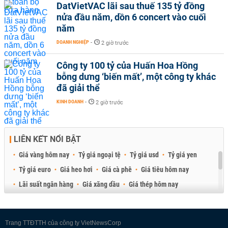
DatVietVAC lãi sau thuế 135 tỷ đồng
nửa đầu năm, dồn 6 concert vào cuối
năm
DOANH NGHIỆP
-
2 giờ trước
Công ty 100 tỷ của Huấn Hoa Hồng
bỗng dưng ‘biến mất’, một công ty khác
đã giải thể
KINH DOANH
-
2 giờ trước
LIÊN KẾT NỔI BẬT
Giá vàng hôm nay
Tỷ giá ngoại tệ
Tỷ giá usd
Tỷ giá yen
Tỷ giá euro
Giá heo hơi
Giá cà phê
Giá tiêu hôm nay
Lãi suất ngân hàng
Giá xăng dầu
Giá thép hôm nay
Giá sầu riêng
Giá thịt heo
Giá gạo
Giá cao su
Best Retail Brokers
Diễn đàn đầu tư Việt Nam 2026
Trang TTĐTTH của công ty VietNewsCorp