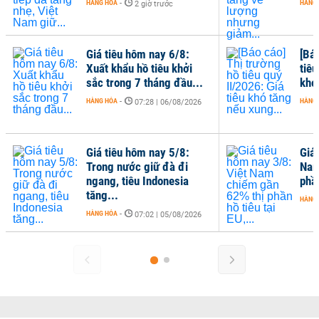
HÀNG HÓA
-
HÀNG
2 giờ trước
Giá tiêu hôm nay 6/8:
[Bá
Xuất khẩu hồ tiêu khởi
tiêu
sắc trong 7 tháng đầu...
khó
HÀNG HÓA
-
HÀNG
07:28 | 06/08/2026
Giá tiêu hôm nay 5/8:
Giá
Trong nước giữ đà đi
Nam
ngang, tiêu Indonesia
phần
tăng...
HÀNG
HÀNG HÓA
-
07:02 | 05/08/2026