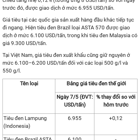
chiều tăng nhẹ 0,12% (tương ứng 8 USD/tấn) so với ngày
trước đó, được giao dịch ở mức 6.955 USD/tấn.
Giá tiêu tại các quốc gia sản xuất hàng đầu khác tiếp tục
đi ngang. Hiện tiêu đen Brazil loại ASTA 570 được giao
dịch ở mức 6.100 USD/tấn, trong khi tiêu đen Malaysia có
giá 9.300 USD/tấn.
Tại Việt Nam, giá tiêu đen xuất khẩu cũng giữ nguyên ở
mức 6.100–6.200 USD/tấn đối với các loại 500 g/l và
550 g/l.
Tên loại
Bảng giá tiêu đen thế giới
Ngày 7/5 (ĐVT:
% thay đổi so với
USD/tấn)
hôm trước
Tiêu đen Lampung
6.955
+0,12
(Indonesia)
Tiêu đen Brazil ASTA
6.100
-