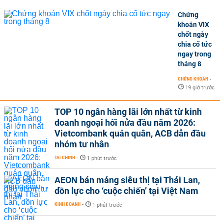
Chứng
khoán VIX
chốt ngày
chia cổ tức
ngay trong
tháng 8
CHỨNG KHOÁN
-
19 giờ trước
TOP 10 ngân hàng lãi lớn nhất từ kinh
doanh ngoại hối nửa đầu năm 2026:
Vietcombank quán quân, ACB dẫn đầu
nhóm tư nhân
TÀI CHÍNH
-
1 phút trước
AEON bán mảng siêu thị tại Thái Lan,
dồn lực cho ‘cuộc chiến’ tại Việt Nam
KINH DOANH
-
1 phút trước