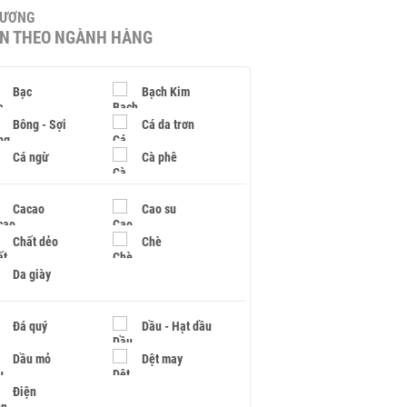
HƯƠNG
IN THEO NGÀNH HÀNG
Bạc
Bạch Kim
Bông - Sợi
Cá da trơn
Cá ngừ
Cà phê
Cacao
Cao su
Chất dẻo
Chè
Da giày
Đá quý
Dầu - Hạt dầu
Dầu mỏ
Dệt may
Điện