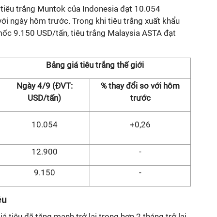
 tiêu trắng Muntok của Indonesia đạt 10.054
ới ngày hôm trước. Trong khi tiêu trắng xuất khẩu
ốc 9.150 USD/tấn, tiêu trắng Malaysia ASTA đạt
Bảng giá tiêu trắng thế giới
Ngày 4/9 (ĐVT:
% thay đổi so với hôm
USD/tấn)
trước
10.054
+0,26
12.900
-
9.150
-
êu
iá tiêu đã tăng mạnh trở lại trong hơn 2 tháng trở lại