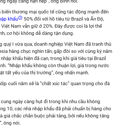
ng ngày càng hạn hẹp”, ông Bính nói.
iễn biến thương mại quốc tế cũng tác động mạnh đến
hập khẩu
50% đối với hồ tiêu từ Brazil và Ấn Độ,
Việt Nam vẫn giữ ở 20%. Đây được coi là lợi thế
nh, cơ hội không dễ dàng tận dụng.
g quý I vừa qua, doanh nghiệp Việt Nam đã tranh thủ
esia hàng chục nghìn tấn, gấp đôi so với cùng kỳ năm
nhập khẩu hiện đã cạn, trong khi giá tiêu tại Brazil
h. “Nhập khẩu không còn thuận lợi, giá trong nước
ật tất yếu của thị trường”, ông nhấn mạnh.
dịp cuối năm sẽ là “chất xúc tác” quan trọng cho đà
 cung ngày càng hụt đi trong khi nhu cầu không
áng 10, các nhà nhập khẩu đã phải chuẩn bị hàng cho
à giá chắc chắn buộc phải tăng, bởi nếu không tăng
, ông nói.