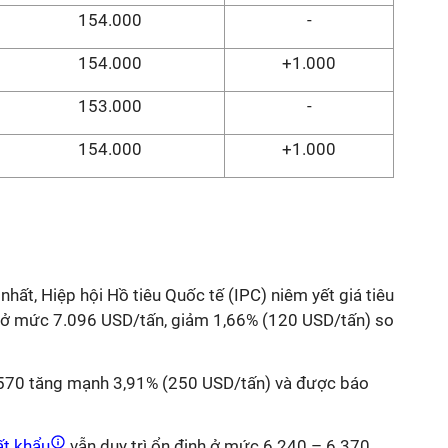
154.000
-
154.000
+1.000
153.000
-
154.000
+1.000
nhất, Hiệp hội Hồ tiêu Quốc tế (IPC) niêm yết giá tiêu
ở mức 7.096 USD/tấn, giảm 1,66% (120 USD/tấn) so
TA 570 tăng mạnh 3,91% (250 USD/tấn) và được báo
ất khẩu
vẫn duy trì ổn định ở mức 6.240 – 6.370