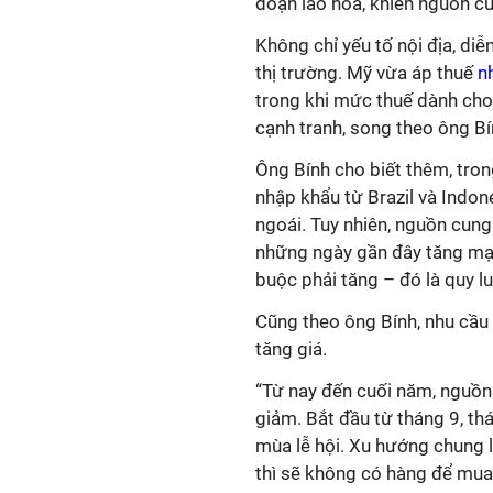
đoạn lão hóa, khiến nguồn cu
Không chỉ yếu tố nội địa, d
thị trường. Mỹ vừa áp thuế
n
trong khi mức thuế dành cho 
cạnh tranh, song theo ông Bí
Ông Bính cho biết thêm, tron
nhập khẩu từ Brazil và Indon
ngoái. Tuy nhiên, nguồn cung 
những ngày gần đây tăng mạn
buộc phải tăng – đó là quy lu
Cũng theo ông Bính, nhu cầu 
tăng giá.
“Từ nay đến cuối năm, nguồn
giảm. Bắt đầu từ tháng 9, th
mùa lễ hội. Xu hướng chung l
thì sẽ không có hàng để mua”