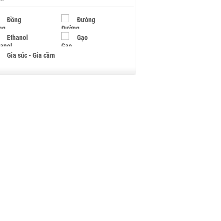
Đồng
Đường
Ethanol
Gạo
Gia súc - Gia cầm
Giấy
Gỗ
Hạt điều
Hồ tiêu - Hạt tiêu
Khí đốt
Kim loại khác
Mắc ca
Muối
Ngũ cốc
Nhựa - Hạt nhựa
Palladium
Phân bón