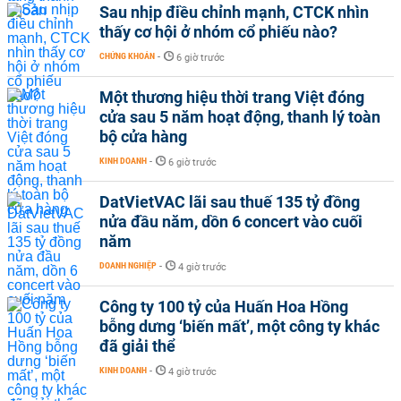
Sau nhịp điều chỉnh mạnh, CTCK nhìn
thấy cơ hội ở nhóm cổ phiếu nào?
CHỨNG KHOÁN
-
6 giờ trước
Một thương hiệu thời trang Việt đóng
cửa sau 5 năm hoạt động, thanh lý toàn
bộ cửa hàng
KINH DOANH
-
6 giờ trước
DatVietVAC lãi sau thuế 135 tỷ đồng
nửa đầu năm, dồn 6 concert vào cuối
năm
DOANH NGHIỆP
-
4 giờ trước
Công ty 100 tỷ của Huấn Hoa Hồng
bỗng dưng ‘biến mất’, một công ty khác
đã giải thể
KINH DOANH
-
4 giờ trước