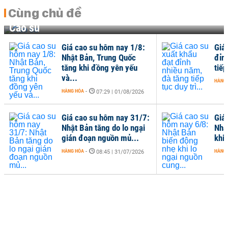
Cùng chủ đề
Cao su
Giá cao su hôm nay 1/8:
Giá
Nhật Bản, Trung Quốc
đỉn
tăng khi đồng yên yếu
tiếp
và...
HÀNG
HÀNG HÓA
-
07:29 | 01/08/2026
Giá cao su hôm nay 31/7:
Giá
Nhật Bản tăng do lo ngại
Nhậ
gián đoạn nguồn mủ...
khi 
HÀNG HÓA
-
HÀNG
08:45 | 31/07/2026