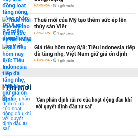
HÀNG HÓA
-
1 giờ trước
Thuế mới của Mỹ tạo thêm sức ép lên
thủy sản Việt
HÀNG HÓA
-
3 giờ trước
Giá tiêu hôm nay 8/8: Tiêu Indonesia tiếp
đà tăng nhẹ, Việt Nam giữ giá ổn định
HÀNG HÓA
-
4 giờ trước
Tin mới
'Cần phân định rủi ro của hoạt động dầu khí
với quyết định đầu tư sai'