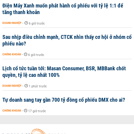
Điện Máy Xanh muốn phát hành cổ phiếu với tỷ lệ 1:1 để
tăng thanh khoản
DOANH NGHIỆP
-
6 giờ trước
Sau nhịp điều chỉnh mạnh, CTCK nhìn thấy cơ hội ở nhóm cổ
phiếu nào?
CHỨNG KHOÁN
-
6 giờ trước
Lịch cổ tức tuần tới: Masan Consumer, BSR, MBBank chốt
quyền, tỷ lệ cao nhất 100%
DOANH NGHIỆP
-
1 phút trước
Tự doanh sang tay gần 700 tỷ đồng cổ phiếu DMX cho ai?
CHỨNG KHOÁN
-
17 giờ trước