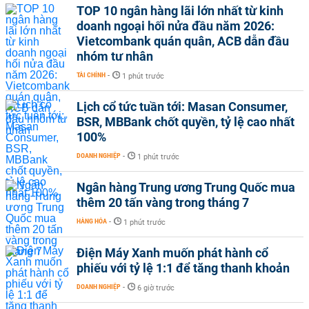
TOP 10 ngân hàng lãi lớn nhất từ kinh
doanh ngoại hối nửa đầu năm 2026:
Vietcombank quán quân, ACB dẫn đầu
nhóm tư nhân
TÀI CHÍNH
-
1 phút trước
Lịch cổ tức tuần tới: Masan Consumer,
BSR, MBBank chốt quyền, tỷ lệ cao nhất
100%
DOANH NGHIỆP
-
1 phút trước
Ngân hàng Trung ương Trung Quốc mua
thêm 20 tấn vàng trong tháng 7
HÀNG HÓA
-
1 phút trước
Điện Máy Xanh muốn phát hành cổ
phiếu với tỷ lệ 1:1 để tăng thanh khoản
DOANH NGHIỆP
-
6 giờ trước