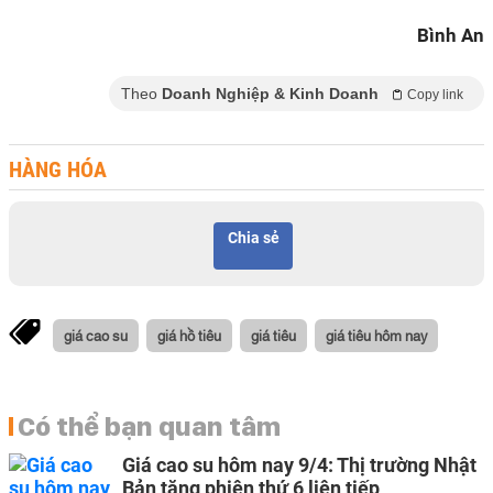
Bình An
Theo
Doanh Nghiệp & Kinh Doanh
Copy link
HÀNG HÓA
Chia sẻ
giá cao su
giá hồ tiêu
giá tiêu
giá tiêu hôm nay
Có thể bạn quan tâm
Giá cao su hôm nay 9/4: Thị trường Nhật
Bản tăng phiên thứ 6 liên tiếp