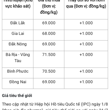
Tỉnh/huyện (khu
Giá thu mua
Thay đổi so với hôm
vực khảo sát)
(Đơn vị:
qua (Đơn vị: đồng/kg)
đồng/kg)
Đắk Lắk
69.000
+1.000
Gia Lai
68.000
+1.000
Đắk Nông
69.000
+1.000
Bà Rịa - Vũng
71.500
+1.000
Tàu
Bình Phước
70.500
+1.000
Đồng Nai
69.000
+1.000
Giá tiêu thế giới
Theo cập nhật từ Hiệp hội Hồ tiêu Quốc tế (IPC) ngày 1/8