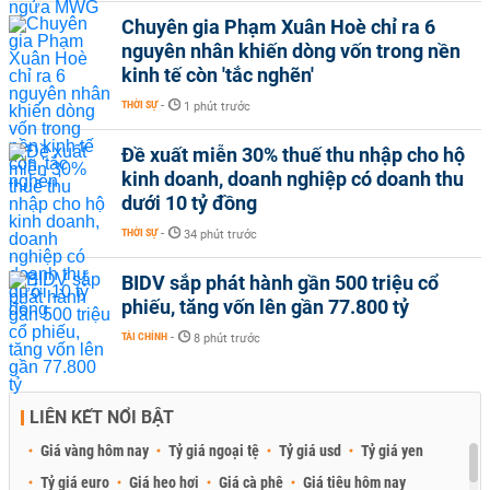
Chuyên gia Phạm Xuân Hoè chỉ ra 6
nguyên nhân khiến dòng vốn trong nền
kinh tế còn 'tắc nghẽn'
THỜI SỰ
-
1 phút trước
Đề xuất miễn 30% thuế thu nhập cho hộ
kinh doanh, doanh nghiệp có doanh thu
dưới 10 tỷ đồng
THỜI SỰ
-
34 phút trước
BIDV sắp phát hành gần 500 triệu cổ
phiếu, tăng vốn lên gần 77.800 tỷ
TÀI CHÍNH
-
8 phút trước
LIÊN KẾT NỔI BẬT
Giá vàng hôm nay
Tỷ giá ngoại tệ
Tỷ giá usd
Tỷ giá yen
Tỷ giá euro
Giá heo hơi
Giá cà phê
Giá tiêu hôm nay