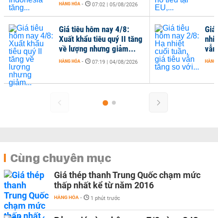
HÀNG HÓA
-
07:02 | 05/08/2026
Giá tiêu hôm nay 4/8:
Giá
Xuất khẩu tiêu quý II tăng
nhiệ
về lượng nhưng giảm...
vẫn 
HÀNG HÓA
-
HÀNG
07:19 | 04/08/2026
Cùng chuyên mục
Giá thép thanh Trung Quốc chạm mức
thấp nhất kể từ năm 2016
HÀNG HÓA
-
1 phút trước