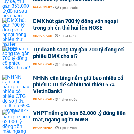
DOANH NGHIỆP
-
1 phút trước
DMX hút gần 700 tỷ đồng vốn ngoại
trong phiên thứ hai lên HOSE
CHỨNG KHOÁN
-
1 phút trước
Tự doanh sang tay gần 700 tỷ đồng cổ
phiếu DMX cho ai?
CHỨNG KHOÁN
-
1 phút trước
NHNN cần tăng nắm giữ bao nhiêu cổ
phiếu CTG để sở hữu tối thiểu 65%
VietinBank?
CHỨNG KHOÁN
-
1 phút trước
VNPT nắm giữ hơn 62.000 tỷ đồng tiền
mặt, ngang ngửa MWG
DOANH NGHIỆP
-
1 phút trước