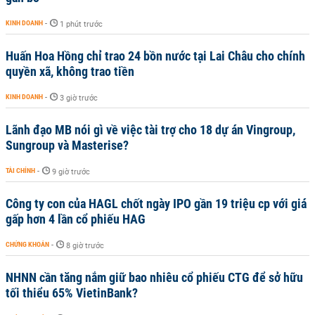
KINH DOANH
-
1 phút trước
Huấn Hoa Hồng chỉ trao 24 bồn nước tại Lai Châu cho chính
quyền xã, không trao tiền
KINH DOANH
-
3 giờ trước
Lãnh đạo MB nói gì về việc tài trợ cho 18 dự án Vingroup,
Sungroup và Masterise?
TÀI CHÍNH
-
9 giờ trước
Công ty con của HAGL chốt ngày IPO gần 19 triệu cp với giá
gấp hơn 4 lần cổ phiếu HAG
CHỨNG KHOÁN
-
8 giờ trước
NHNN cần tăng nắm giữ bao nhiêu cổ phiếu CTG để sở hữu
tối thiểu 65% VietinBank?