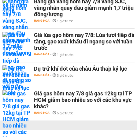
Bảng giá vàng hôm nay 7/8 vàng SJC,
vàng nhẫn quay đầu giảm mạnh 1,7 triệu
đồng/lượng
HÀNG HÓA
-
1 giờ trước
Giá lúa gạo hôm nay 7/8: Lúa tươi tiếp đà
tăng, gạo xuất khẩu đi ngang so với tuần
trước
HÀNG HÓA
-
1 giờ trước
Dự trữ khí đốt của châu Âu thấp kỷ lục
HÀNG HÓA
-
3 giờ trước
Giá gas hôm nay 7/8 giá gas 12kg tại TP
HCM giảm bao nhiêu so với các khu vực
khác?
HÀNG HÓA
-
5 giờ trước