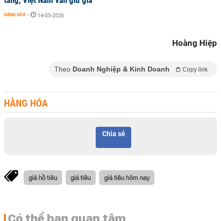
tăng, Việt Nam vẫn giữ giá
HÀNG HÓA
-
14-05-2026
Hoàng Hiệp
Theo
Doanh Nghiệp & Kinh Doanh
Copy link
HÀNG HÓA
Chia sẻ
giá hồ tiêu
giá tiêu
giá tiêu hôm nay
Có thể bạn quan tâm