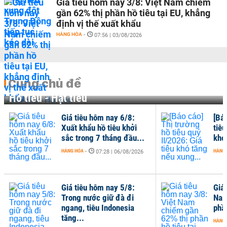
Giá tiêu hôm nay 3/8: Việt Nam chiếm
gần 62% thị phần hồ tiêu tại EU, khẳng
định vị thế xuất khẩu
HÀNG HÓA
-
07:56 | 03/08/2026
Cùng chủ đề
Hồ tiêu - Hạt tiêu
Giá tiêu hôm nay 6/8:
[Bá
Xuất khẩu hồ tiêu khởi
tiêu
sắc trong 7 tháng đầu...
khó
HÀNG HÓA
-
HÀNG
07:28 | 06/08/2026
Giá tiêu hôm nay 5/8:
Giá
Trong nước giữ đà đi
Nam
ngang, tiêu Indonesia
phần
tăng...
HÀNG