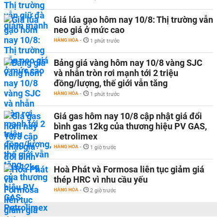
Giá lúa gạo hôm nay 10/8: Thị trường vẫn
neo giá ở mức cao
HÀNG HÓA
-
1 phút trước
Bảng giá vàng hôm nay 10/8 vàng SJC
và nhẫn tròn rơi mạnh tới 2 triệu
đồng/lượng, thế giới vẫn tăng
HÀNG HÓA
-
1 phút trước
Giá gas hôm nay 10/8 cập nhật giá đổi
bình gas 12kg của thương hiệu PV GAS,
Petrolimex
HÀNG HÓA
-
1 giờ trước
Hoà Phát và Formosa liên tục giảm giá
thép HRC vì nhu cầu yếu
HÀNG HÓA
-
2 giờ trước