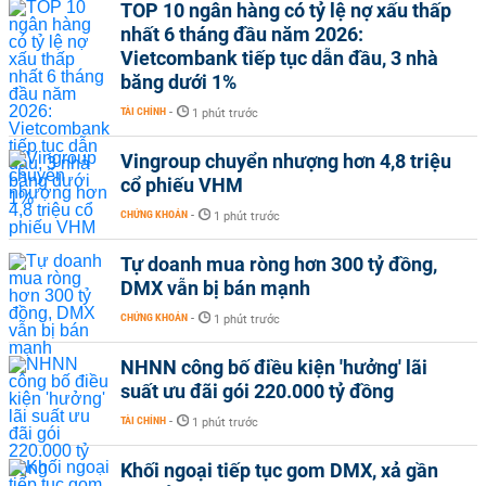
TOP 10 ngân hàng có tỷ lệ nợ xấu thấp
nhất 6 tháng đầu năm 2026:
Vietcombank tiếp tục dẫn đầu, 3 nhà
băng dưới 1%
TÀI CHÍNH
-
1 phút trước
Vingroup chuyển nhượng hơn 4,8 triệu
cổ phiếu VHM
CHỨNG KHOÁN
-
1 phút trước
Tự doanh mua ròng hơn 300 tỷ đồng,
DMX vẫn bị bán mạnh
CHỨNG KHOÁN
-
1 phút trước
NHNN công bố điều kiện 'hưởng' lãi
suất ưu đãi gói 220.000 tỷ đồng
TÀI CHÍNH
-
1 phút trước
Khối ngoại tiếp tục gom DMX, xả gần