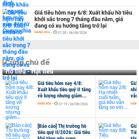
Giá tiêu hôm nay 6/8: Xuất khẩu hồ tiêu
khởi sắc trong 7 tháng đầu năm, giá
đang có xu hướng tăng trở lại
HÀNG HÓA
-
07:28 | 06/08/2026
Cùng chủ đề
Hồ tiêu - Hạt tiêu
Giá tiêu hôm nay 4/8:
Giá
Xuất khẩu tiêu quý II tăng
nhiệ
về lượng nhưng giảm...
vẫn 
HÀNG HÓA
-
HÀNG
07:19 | 04/08/2026
[Báo cáo] Thị trường hồ
Giá
tiêu quý II/2026: Giá tiêu
Tiê
khó tăng nếu xung...
tăn