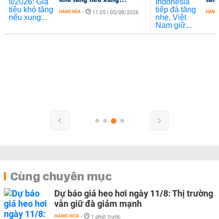
HÀNG HÓA
-
HÀNG
11:05 | 03/08/2026
Cùng chuyên mục
Dự báo giá heo hơi ngày 11/8: Thị trường
vẫn giữ đà giảm mạnh
HÀNG HÓA
-
1 phút trước