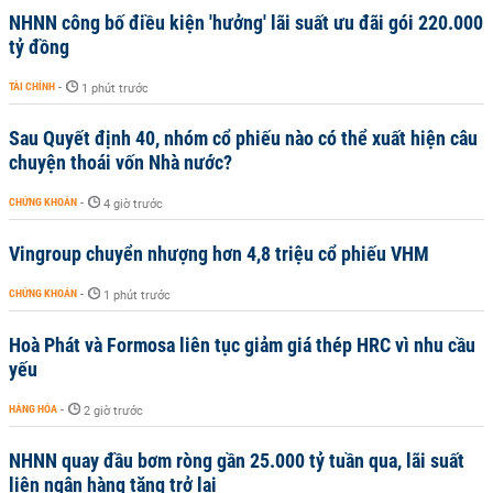
NHNN công bố điều kiện 'hưởng' lãi suất ưu đãi gói 220.000
tỷ đồng
TÀI CHÍNH
-
1 phút trước
Sau Quyết định 40, nhóm cổ phiếu nào có thể xuất hiện câu
chuyện thoái vốn Nhà nước?
CHỨNG KHOÁN
-
4 giờ trước
Vingroup chuyển nhượng hơn 4,8 triệu cổ phiếu VHM
CHỨNG KHOÁN
-
1 phút trước
Hoà Phát và Formosa liên tục giảm giá thép HRC vì nhu cầu
yếu
HÀNG HÓA
-
2 giờ trước
NHNN quay đầu bơm ròng gần 25.000 tỷ tuần qua, lãi suất
liên ngân hàng tăng trở lại