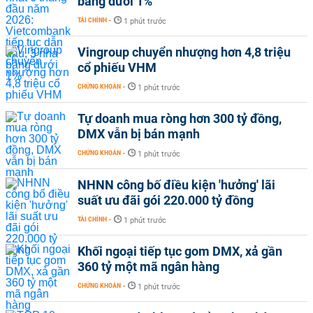
băng dưới 1%
TÀI CHÍNH
-
1 phút trước
Vingroup chuyển nhượng hơn 4,8 triệu
cổ phiếu VHM
CHỨNG KHOÁN
-
1 phút trước
Tự doanh mua ròng hơn 300 tỷ đồng,
DMX vẫn bị bán mạnh
CHỨNG KHOÁN
-
1 phút trước
NHNN công bố điều kiện 'hưởng' lãi
suất ưu đãi gói 220.000 tỷ đồng
TÀI CHÍNH
-
1 phút trước
Khối ngoại tiếp tục gom DMX, xả gần
360 tỷ một mã ngân hàng
CHỨNG KHOÁN
-
1 phút trước