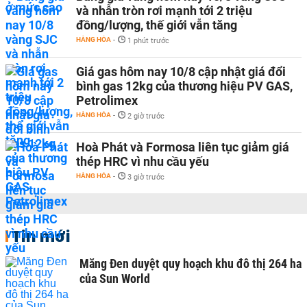
và nhẫn tròn rơi mạnh tới 2 triệu
đồng/lượng, thế giới vẫn tăng
HÀNG HÓA
-
1 phút trước
Giá gas hôm nay 10/8 cập nhật giá đổi
bình gas 12kg của thương hiệu PV GAS,
Petrolimex
HÀNG HÓA
-
2 giờ trước
Hoà Phát và Formosa liên tục giảm giá
thép HRC vì nhu cầu yếu
HÀNG HÓA
-
3 giờ trước
Tin mới
Măng Đen duyệt quy hoạch khu đô thị 264 ha
của Sun World