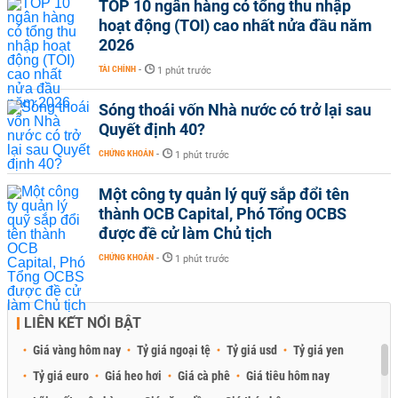
TOP 10 ngân hàng có tổng thu nhập
hoạt động (TOI) cao nhất nửa đầu năm
2026
TÀI CHÍNH
-
1 phút trước
Sóng thoái vốn Nhà nước có trở lại sau
Quyết định 40?
CHỨNG KHOÁN
-
1 phút trước
Một công ty quản lý quỹ sắp đổi tên
thành OCB Capital, Phó Tổng OCBS
được đề cử làm Chủ tịch
CHỨNG KHOÁN
-
1 phút trước
LIÊN KẾT NỔI BẬT
Giá vàng hôm nay
Tỷ giá ngoại tệ
Tỷ giá usd
Tỷ giá yen
Tỷ giá euro
Giá heo hơi
Giá cà phê
Giá tiêu hôm nay