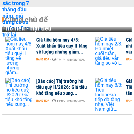
Cùng chủ đề
Hồ tiêu - Hạt tiêu
Giá tiêu hôm nay 4/8:
Giá
Xuất khẩu tiêu quý II tăng
nhiệ
về lượng nhưng giảm...
vẫn 
HÀNG HÓA
-
HÀNG
07:19 | 04/08/2026
[Báo cáo] Thị trường hồ
Giá
tiêu quý II/2026: Giá tiêu
Tiê
khó tăng nếu xung...
tăn
HÀNG HÓA
-
HÀNG
11:05 | 03/08/2026