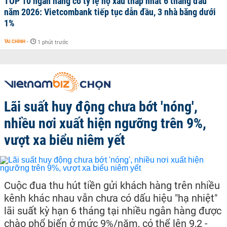
TOP 10 ngân hàng có tỷ lệ nợ xấu thấp nhất 6 tháng đầu
năm 2026: Vietcombank tiếp tục dẫn đầu, 3 nhà băng dưới
1%
TÀI CHÍNH
-
1 phút trước
Lãi suất huy động chưa bớt 'nóng',
nhiều nơi xuất hiện ngưỡng trên 9%,
vượt xa biểu niêm yết
Cuộc đua thu hút tiền gửi khách hàng trên nhiều
kênh khác nhau vẫn chưa có dấu hiệu "hạ nhiệt"
lãi suất kỳ hạn 6 tháng tại nhiều ngân hàng được
chào phổ biến ở mức 9%/năm, có thể lên 9,2 -