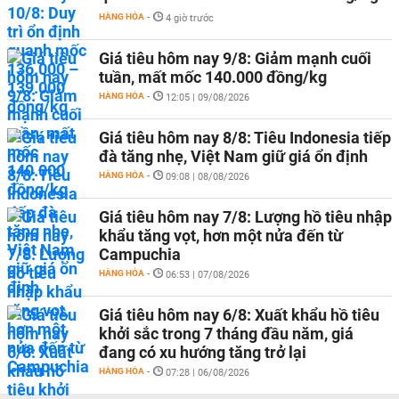
HÀNG HÓA
-
4 giờ trước
Giá tiêu hôm nay 9/8: Giảm mạnh cuối
tuần, mất mốc 140.000 đồng/kg
HÀNG HÓA
-
12:05 | 09/08/2026
Giá tiêu hôm nay 8/8: Tiêu Indonesia tiếp
đà tăng nhẹ, Việt Nam giữ giá ổn định
HÀNG HÓA
-
09:08 | 08/08/2026
Giá tiêu hôm nay 7/8: Lượng hồ tiêu nhập
khẩu tăng vọt, hơn một nửa đến từ
Campuchia
HÀNG HÓA
-
06:53 | 07/08/2026
Giá tiêu hôm nay 6/8: Xuất khẩu hồ tiêu
khởi sắc trong 7 tháng đầu năm, giá
đang có xu hướng tăng trở lại
HÀNG HÓA
-
07:28 | 06/08/2026