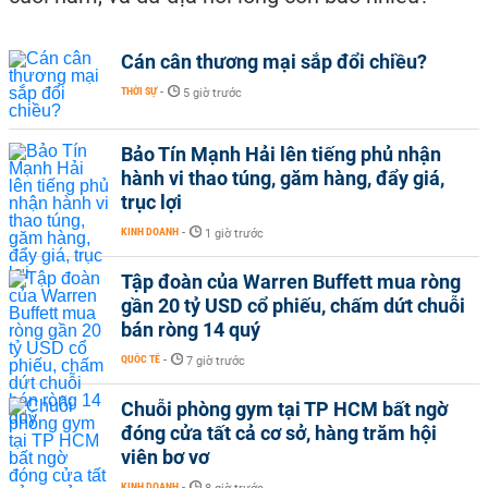
Cán cân thương mại sắp đổi chiều?
THỜI SỰ
-
5 giờ trước
Bảo Tín Mạnh Hải lên tiếng phủ nhận
hành vi thao túng, găm hàng, đẩy giá,
trục lợi
KINH DOANH
-
1 giờ trước
Tập đoàn của Warren Buffett mua ròng
gần 20 tỷ USD cổ phiếu, chấm dứt chuỗi
bán ròng 14 quý
QUỐC TẾ
-
7 giờ trước
Chuỗi phòng gym tại TP HCM bất ngờ
đóng cửa tất cả cơ sở, hàng trăm hội
viên bơ vơ
KINH DOANH
-