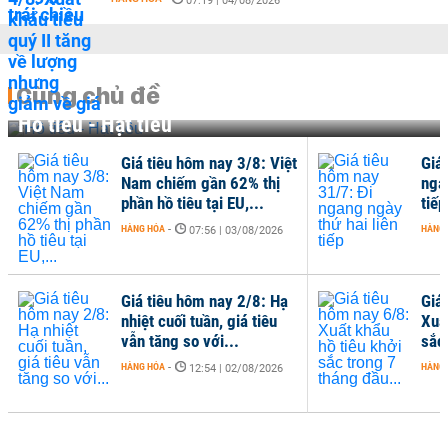
07:19 | 04/08/2026
Cùng chủ đề
Hồ tiêu - Hạt tiêu
Giá tiêu hôm nay 3/8: Việt
Giá
Nam chiếm gần 62% thị
nga
phần hồ tiêu tại EU,...
tiếp
HÀNG HÓA
-
HÀNG
07:56 | 03/08/2026
Giá tiêu hôm nay 2/8: Hạ
Giá
nhiệt cuối tuần, giá tiêu
Xuấ
vẫn tăng so với...
sắc
HÀNG HÓA
-
HÀNG
12:54 | 02/08/2026