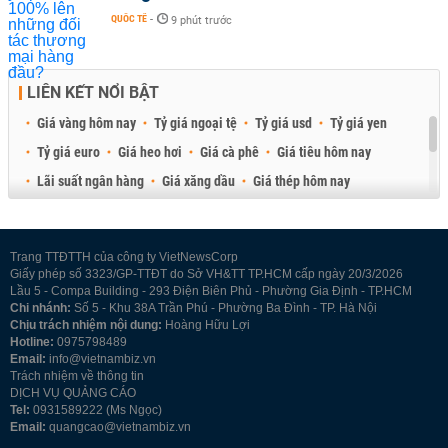
QUỐC TẾ
-
9 phút trước
LIÊN KẾT NỔI BẬT
Giá vàng hôm nay
Tỷ giá ngoại tệ
Tỷ giá usd
Tỷ giá yen
Tỷ giá euro
Giá heo hơi
Giá cà phê
Giá tiêu hôm nay
Lãi suất ngân hàng
Giá xăng dầu
Giá thép hôm nay
Giá sầu riêng
Giá thịt heo
Giá gạo
Giá cao su
Best Retail Brokers
Diễn đàn đầu tư Việt Nam 2026
Trang TTĐTTH của công ty VietNewsCorp
Giấy phép số 3323/GP-TTĐT do Sở VH&TT TP.HCM cấp ngày 20/3/2026
Lầu 5 - Compa Building - 293 Điện Biên Phủ - Phường Gia Định - TP.HCM
Chi nhánh:
Số 5 - Khu 38A Trần Phú - Phường Ba Đình - TP. Hà Nội
Chịu trách nhiệm nội dung:
Hoàng Hữu Lợi
Hotline:
0975798489
Email:
info@vietnambiz.vn
Trách nhiệm về thông tin
DỊCH VỤ QUẢNG CÁO
Tel:
0931589222 (Ms Ngọc)
Email:
quangcao@vietnambiz.vn