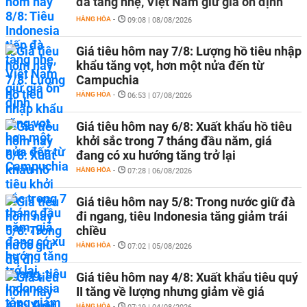
đà tăng nhẹ, Việt Nam giữ giá ổn định
HÀNG HÓA
-
09:08 | 08/08/2026
Giá tiêu hôm nay 7/8: Lượng hồ tiêu nhập
khẩu tăng vọt, hơn một nửa đến từ
Campuchia
HÀNG HÓA
-
06:53 | 07/08/2026
Giá tiêu hôm nay 6/8: Xuất khẩu hồ tiêu
khởi sắc trong 7 tháng đầu năm, giá
đang có xu hướng tăng trở lại
HÀNG HÓA
-
07:28 | 06/08/2026
Giá tiêu hôm nay 5/8: Trong nước giữ đà
đi ngang, tiêu Indonesia tăng giảm trái
chiều
HÀNG HÓA
-
07:02 | 05/08/2026
Giá tiêu hôm nay 4/8: Xuất khẩu tiêu quý
II tăng về lượng nhưng giảm về giá
HÀNG HÓA
-