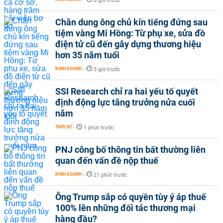
8 giờ trước
Chân dung ông chủ kín tiếng đứng sau
tiệm vàng Mi Hồng: Từ phụ xe, sửa đồ
điện tử cũ đến gây dựng thương hiệu
hơn 35 năm tuổi
KINH DOANH
-
3 giờ trước
SSI Research chỉ ra hai yếu tố quyết
định động lực tăng trưởng nửa cuối
năm
THỜI SỰ
-
1 phút trước
PNJ công bố thông tin bất thường liên
quan đến vấn đề nộp thuế
KINH DOANH
-
21 phút trước
Ông Trump sắp có quyền tùy ý áp thuế
100% lên những đối tác thương mại
hàng đầu?