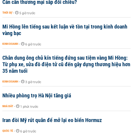
Cán cân thương mại sắp đổi chiều?
THỜI SỰ
-
5 giờ trước
Mi Hồng lên tiếng sau kết luận về tồn tại trong kinh doanh
vàng bạc
KINH DOANH
-
6 giờ trước
Chân dung ông chủ kín tiếng đứng sau tiệm vàng Mi Hồng:
Từ phụ xe, sửa đồ điện tử cũ đến gây dựng thương hiệu hơn
35 năm tuổi
KINH DOANH
-
3 giờ trước
Nhiều phòng trọ Hà Nội tăng giá
NHÀ ĐẤT
-
1 phút trước
Iran đòi Mỹ rút quân để mở lại eo biển Hormuz
QUỐC TẾ
-
6 giờ trước