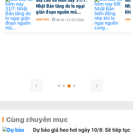
Nhật Bản tăng do lo ngại
Nhậ
gián đoạn nguồn mủ...
khi 
HÀNG HÓA
-
HÀNG
08:45 | 31/07/2026
Cùng chuyên mục
Dự báo giá heo hơi ngày 10/8: Sẽ tiếp tục