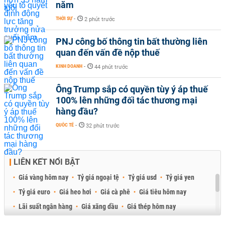
năm
THỜI SỰ
-
2 phút trước
PNJ công bố thông tin bất thường liên
quan đến vấn đề nộp thuế
KINH DOANH
-
44 phút trước
Ông Trump sắp có quyền tùy ý áp thuế
100% lên những đối tác thương mại
hàng đầu?
QUỐC TẾ
-
32 phút trước
LIÊN KẾT NỔI BẬT
Giá vàng hôm nay
Tỷ giá ngoại tệ
Tỷ giá usd
Tỷ giá yen
Tỷ giá euro
Giá heo hơi
Giá cà phê
Giá tiêu hôm nay
Lãi suất ngân hàng
Giá xăng dầu
Giá thép hôm nay
Giá sầu riêng
Giá thịt heo
Giá gạo
Giá cao su