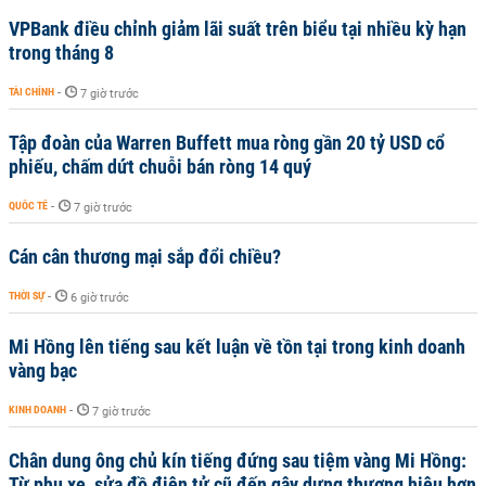
VPBank điều chỉnh giảm lãi suất trên biểu tại nhiều kỳ hạn
trong tháng 8
TÀI CHÍNH
-
7 giờ trước
Tập đoàn của Warren Buffett mua ròng gần 20 tỷ USD cổ
phiếu, chấm dứt chuỗi bán ròng 14 quý
QUỐC TẾ
-
7 giờ trước
Cán cân thương mại sắp đổi chiều?
THỜI SỰ
-
6 giờ trước
Mi Hồng lên tiếng sau kết luận về tồn tại trong kinh doanh
vàng bạc
KINH DOANH
-
7 giờ trước
Chân dung ông chủ kín tiếng đứng sau tiệm vàng Mi Hồng:
Từ phụ xe, sửa đồ điện tử cũ đến gây dựng thương hiệu hơn