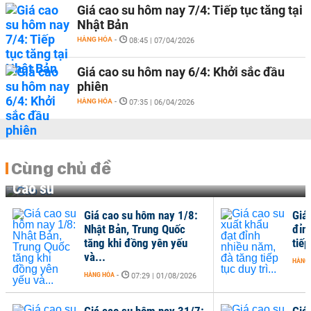
Giá cao su hôm nay 7/4: Tiếp tục tăng tại
Nhật Bản
HÀNG HÓA
-
08:45 | 07/04/2026
Giá cao su hôm nay 6/4: Khởi sắc đầu
phiên
HÀNG HÓA
-
07:35 | 06/04/2026
Cùng chủ đề
Cao su
Giá cao su hôm nay 1/8:
Giá
Nhật Bản, Trung Quốc
đỉn
tăng khi đồng yên yếu
tiếp
và...
HÀNG
HÀNG HÓA
-
07:29 | 01/08/2026
Giá cao su hôm nay 31/7:
Giá