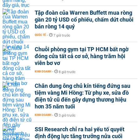
Tập đoàn của Warren Buffett mua ròng
gần 20 tỷ USD cổ phiếu, chấm dứt chuỗi
bán ròng 14 quý
QUỐC TẾ
-
7 giờ trước
Chuỗi phòng gym tại TP HCM bất ngờ
đóng cửa tất cả cơ sở, hàng trăm hội
viên bơ vơ
KINH DOANH
-
8 giờ trước
Chân dung ông chủ kín tiếng đứng sau
tiệm vàng Mi Hồng: Từ phụ xe, sửa đồ
điện tử cũ đến gây dựng thương hiệu
hơn 35 năm tuổi
KINH DOANH
-
3 giờ trước
SSI Research chỉ ra hai yếu tố quyết
định động lực tăng trưởng nửa cuối