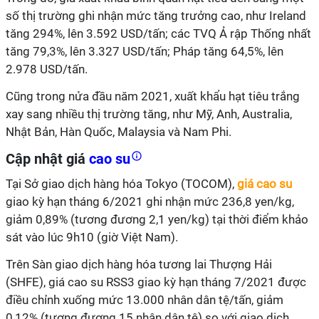
số thị trường ghi nhận mức tăng trưởng cao, như Ireland
tăng 294%, lên 3.592 USD/tấn; các TVQ Ả rập Thống nhất
tăng 79,3%, lên 3.327 USD/tấn; Pháp tăng 64,5%, lên
2.978 USD/tấn.
Cũng trong nửa đầu năm 2021, xuất khẩu hạt tiêu trắng
xay sang nhiều thị trường tăng, như Mỹ, Anh, Australia,
Nhật Bản, Hàn Quốc, Malaysia và Nam Phi.
Cập nhật giá
cao su
Tại Sở giao dịch hàng hóa Tokyo (TOCOM),
giá cao su
giao kỳ hạn tháng 6/2021 ghi nhận mức 236,8 yen/kg,
giảm 0,89% (tương đương 2,1 yen/kg) tại thời điểm khảo
sát vào lúc 9h10 (giờ Việt Nam).
Trên Sàn giao dịch hàng hóa tương lai Thượng Hải
(SHFE), giá cao su RSS3 giao kỳ hạn tháng 7/2021 được
điều chỉnh xuống mức 13.000 nhân dân tệ/tấn, giảm
0,12% (tương đương 15 nhân dân tệ) so với giao dịch