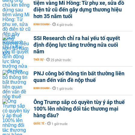
tiệm vàng Mi Hồng: Từ phụ xe, sửa đồ
điện tử cũ đến gây dựng thương hiệu
hơn 35 năm tuổi
KINH DOANH
-
4 giờ trước
SSI Research chỉ ra hai yếu tố quyết
định động lực tăng trưởng nửa cuối
năm
THỜI SỰ
-
25 phút trước
PNJ công bố thông tin bất thường liên
quan đến vấn đề nộp thuế
KINH DOANH
-
1 giờ trước
Ông Trump sắp có quyền tùy ý áp thuế
100% lên những đối tác thương mại
hàng đầu?
QUỐC TẾ
-
1 giờ trước