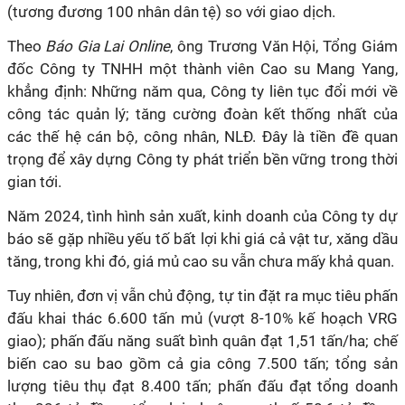
(tương đương 100 nhân dân tệ) so với giao dịch.
Theo
Báo Gia Lai Online
, ông Trương Văn Hội, Tổng Giám
đốc Công ty TNHH một thành viên Cao su Mang Yang,
khẳng định: Những năm qua, Công ty liên tục đổi mới về
công tác quản lý; tăng cường đoàn kết thống nhất của
các thế hệ cán bộ, công nhân, NLĐ. Đây là tiền đề quan
trọng để xây dựng Công ty phát triển bền vững trong thời
gian tới.
Năm 2024, tình hình sản xuất, kinh doanh của Công ty dự
báo sẽ gặp nhiều yếu tố bất lợi khi giá cả vật tư, xăng dầu
tăng, trong khi đó, giá mủ cao su vẫn chưa mấy khả quan.
Tuy nhiên, đơn vị vẫn chủ động, tự tin đặt ra mục tiêu phấn
đấu khai thác 6.600 tấn mủ (vượt 8-10% kế hoạch VRG
giao); phấn đấu năng suất bình quân đạt 1,51 tấn/ha; chế
biến cao su bao gồm cả gia công 7.500 tấn; tổng sản
lượng tiêu thụ đạt 8.400 tấn; phấn đấu đạt tổng doanh