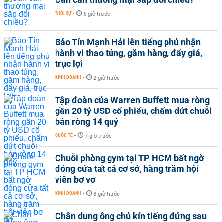
THỜI SỰ
-
6 giờ trước
Bảo Tín Mạnh Hải lên tiếng phủ nhận
hành vi thao túng, găm hàng, đẩy giá,
trục lợi
KINH DOANH
-
2 giờ trước
Tập đoàn của Warren Buffett mua ròng
gần 20 tỷ USD cổ phiếu, chấm dứt chuỗi
bán ròng 14 quý
QUỐC TẾ
-
7 giờ trước
Chuỗi phòng gym tại TP HCM bất ngờ
đóng cửa tất cả cơ sở, hàng trăm hội
viên bơ vơ
KINH DOANH
-
8 giờ trước
Chân dung ông chủ kín tiếng đứng sau