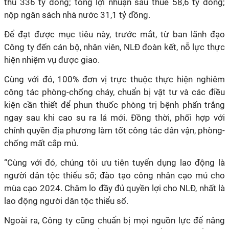
thu 336 tỷ đồng; tổng lợi nhuận sau thuế 58,6 tỷ đồng;
nộp ngân sách nhà nước 31,1 tỷ đồng.
Để đạt được mục tiêu này, trước mắt, từ ban lãnh đạo
Công ty đến cán bộ, nhân viên, NLĐ đoàn kết, nỗ lực thực
hiện nhiệm vụ được giao.
Cùng với đó, 100% đơn vị trực thuộc thực hiện nghiêm
công tác phòng-chống cháy, chuẩn bị vật tư và các điều
kiện cần thiết để phun thuốc phòng trị bệnh phấn trắng
ngay sau khi cao su ra lá mới. Đồng thời, phối hợp với
chính quyền địa phương làm tốt công tác dân vận, phòng-
chống mất cắp mủ.
“Cùng với đó, chúng tôi ưu tiên tuyển dụng lao động là
người dân tộc thiểu số; đào tạo công nhân cạo mủ cho
mùa cạo 2024. Chăm lo đầy đủ quyền lợi cho NLĐ, nhất là
lao động người dân tộc thiểu số.
Ngoài ra, Công ty cũng chuẩn bị mọi nguồn lực để nâng