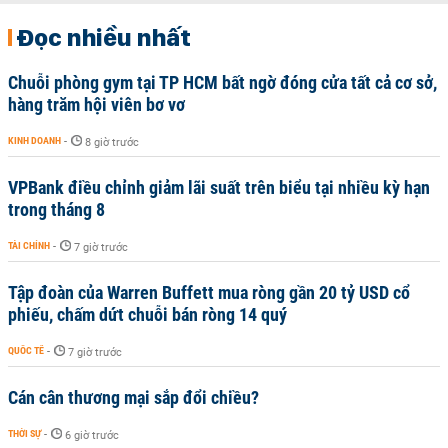
Đọc nhiều nhất
Chuỗi phòng gym tại TP HCM bất ngờ đóng cửa tất cả cơ sở,
hàng trăm hội viên bơ vơ
KINH DOANH
-
8 giờ trước
VPBank điều chỉnh giảm lãi suất trên biểu tại nhiều kỳ hạn
trong tháng 8
TÀI CHÍNH
-
7 giờ trước
Tập đoàn của Warren Buffett mua ròng gần 20 tỷ USD cổ
phiếu, chấm dứt chuỗi bán ròng 14 quý
QUỐC TẾ
-
7 giờ trước
Cán cân thương mại sắp đổi chiều?
THỜI SỰ
-
6 giờ trước