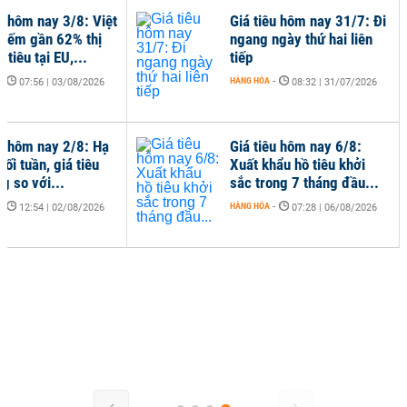
êu hôm nay 3/8: Việt
Giá tiêu hôm nay 31/7: Đi
iếm gần 62% thị
ngang ngày thứ hai liên
 tiêu tại EU,...
tiếp
-
HÀNG HÓA
-
07:56 | 03/08/2026
08:32 | 31/07/2026
êu hôm nay 2/8: Hạ
Giá tiêu hôm nay 6/8:
uối tuần, giá tiêu
Xuất khẩu hồ tiêu khởi
g so với...
sắc trong 7 tháng đầu...
-
HÀNG HÓA
-
12:54 | 02/08/2026
07:28 | 06/08/2026