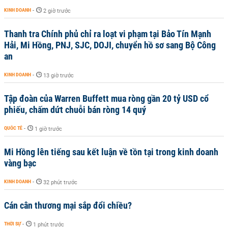
KINH DOANH
-
2 giờ trước
Thanh tra Chính phủ chỉ ra loạt vi phạm tại Bảo Tín Mạnh
Hải, Mi Hồng, PNJ, SJC, DOJI, chuyển hồ sơ sang Bộ Công
an
KINH DOANH
-
13 giờ trước
Tập đoàn của Warren Buffett mua ròng gần 20 tỷ USD cổ
phiếu, chấm dứt chuỗi bán ròng 14 quý
QUỐC TẾ
-
1 giờ trước
Mi Hồng lên tiếng sau kết luận về tồn tại trong kinh doanh
vàng bạc
KINH DOANH
-
32 phút trước
Cán cân thương mại sắp đổi chiều?
THỜI SỰ
-
1 phút trước