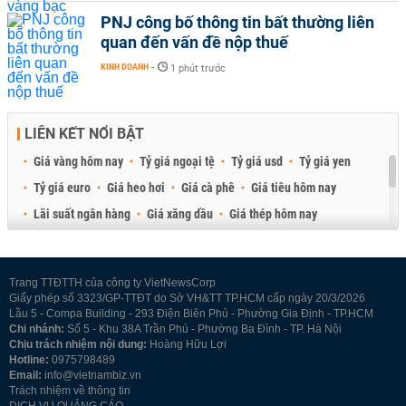
PNJ công bố thông tin bất thường liên
quan đến vấn đề nộp thuế
KINH DOANH
-
1 phút trước
LIÊN KẾT NỔI BẬT
Giá vàng hôm nay
Tỷ giá ngoại tệ
Tỷ giá usd
Tỷ giá yen
Tỷ giá euro
Giá heo hơi
Giá cà phê
Giá tiêu hôm nay
Lãi suất ngân hàng
Giá xăng dầu
Giá thép hôm nay
Giá sầu riêng
Giá thịt heo
Giá gạo
Giá cao su
Best Retail Brokers
Diễn đàn đầu tư Việt Nam 2026
Trang TTĐTTH của công ty VietNewsCorp
Giấy phép số 3323/GP-TTĐT do Sở VH&TT TP.HCM cấp ngày 20/3/2026
Lầu 5 - Compa Building - 293 Điện Biên Phủ - Phường Gia Định - TP.HCM
Chi nhánh:
Số 5 - Khu 38A Trần Phú - Phường Ba Đình - TP. Hà Nội
Chịu trách nhiệm nội dung:
Hoàng Hữu Lợi
Hotline:
0975798489
Email:
info@vietnambiz.vn
Trách nhiệm về thông tin
DỊCH VỤ QUẢNG CÁO