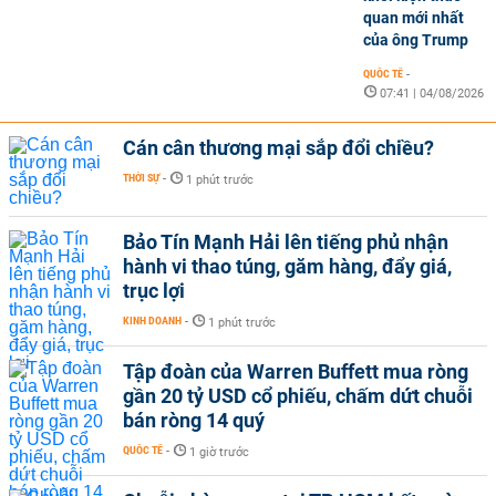
quan mới nhất
của ông Trump
QUỐC TẾ
-
07:41 | 04/08/2026
Cán cân thương mại sắp đổi chiều?
THỜI SỰ
-
1 phút trước
Bảo Tín Mạnh Hải lên tiếng phủ nhận
hành vi thao túng, găm hàng, đẩy giá,
trục lợi
KINH DOANH
-
1 phút trước
Tập đoàn của Warren Buffett mua ròng
gần 20 tỷ USD cổ phiếu, chấm dứt chuỗi
bán ròng 14 quý
QUỐC TẾ
-
1 giờ trước