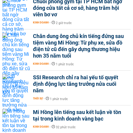
Chuỗi phòng gym tại TP HCM bất ngờ
đóng cửa tất cả cơ sở, hàng trăm hội
viên bơ vơ
KINH DOANH
-
2 giờ trước
Chân dung ông chủ kín tiếng đứng sau
tiệm vàng Mi Hồng: Từ phụ xe, sửa đồ
điện tử cũ đến gây dựng thương hiệu
hơn 35 năm tuổi
KINH DOANH
-
1 phút trước
SSI Research chỉ ra hai yếu tố quyết
định động lực tăng trưởng nửa cuối
năm
THỜI SỰ
-
1 phút trước
Mi Hồng lên tiếng sau kết luận về tồn
tại trong kinh doanh vàng bạc
KINH DOANH
-
32 phút trước