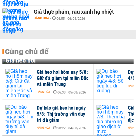
Giá thực phẩm, rau xanh hạ nhiệt
HÀNG HÓA
-
06:55 | 06/08/2026
Cùng chủ đề
Giá heo hơi
Giá heo hơi hôm nay 5/8:
Dự 
Giữ đà giảm tại miền Bắc
4/8:
và miền Trung
HÀNG
HÀNG HÓA
-
06:38 | 05/08/2026
Dự báo giá heo hơi ngày
Giá
5/8: Thị trường vẫn duy
Thê
trì đà giảm
dịc
HÀNG HÓA
-
HÀNG
20:22 | 04/08/2026