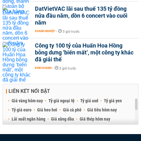
DatVietVAC lãi sau thuế 135 tỷ đồng
nửa đầu năm, dồn 6 concert vào cuối
năm
DOANH NGHIỆP
-
3 giờ trước
Công ty 100 tỷ của Huấn Hoa Hồng
bỗng dưng ‘biến mất’, một công ty khác
đã giải thể
KINH DOANH
-
3 giờ trước
LIÊN KẾT NỔI BẬT
Giá vàng hôm nay
Tỷ giá ngoại tệ
Tỷ giá usd
Tỷ giá yen
Tỷ giá euro
Giá heo hơi
Giá cà phê
Giá tiêu hôm nay
Lãi suất ngân hàng
Giá xăng dầu
Giá thép hôm nay
Giá sầu riêng
Giá thịt heo
Giá gạo
Giá cao su
Best Retail Brokers
Diễn đàn đầu tư Việt Nam 2026