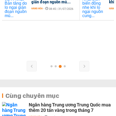
gián đoạn nguồn mủ...
khi 
HÀNG HÓA
-
HÀNG
08:45 | 31/07/2026
Cùng chuyên mục
Ngân hàng Trung ương Trung Quốc mua
thêm 20 tấn vàng trong tháng 7