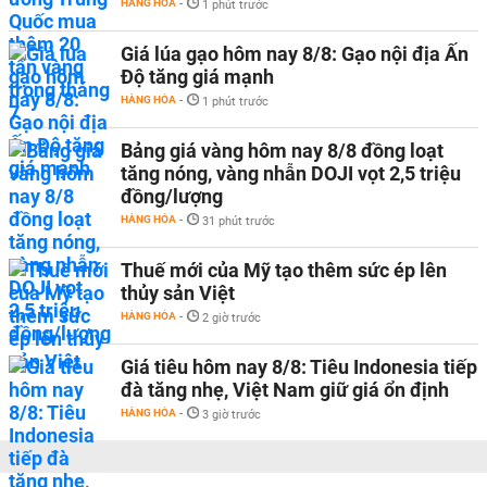
HÀNG HÓA
-
1 phút trước
Giá lúa gạo hôm nay 8/8: Gạo nội địa Ấn
Độ tăng giá mạnh
HÀNG HÓA
-
1 phút trước
Bảng giá vàng hôm nay 8/8 đồng loạt
tăng nóng, vàng nhẫn DOJI vọt 2,5 triệu
đồng/lượng
HÀNG HÓA
-
31 phút trước
Thuế mới của Mỹ tạo thêm sức ép lên
thủy sản Việt
HÀNG HÓA
-
2 giờ trước
Giá tiêu hôm nay 8/8: Tiêu Indonesia tiếp
đà tăng nhẹ, Việt Nam giữ giá ổn định
HÀNG HÓA
-
3 giờ trước