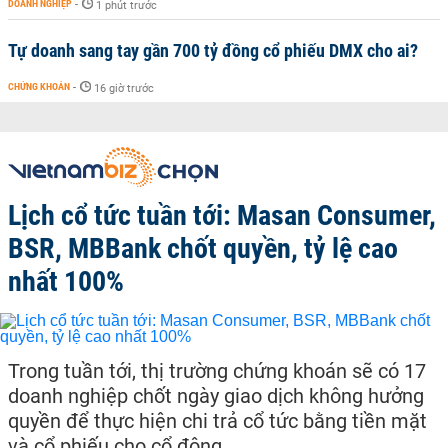
DOANH NGHIỆP
-
1 phút trước
Tự doanh sang tay gần 700 tỷ đồng cổ phiếu DMX cho ai?
CHỨNG KHOÁN
-
16 giờ trước
Lịch cổ tức tuần tới: Masan Consumer,
BSR, MBBank chốt quyền, tỷ lệ cao
nhất 100%
Trong tuần tới, thị trường chứng khoán sẽ có 17
doanh nghiệp chốt ngày giao dịch không hưởng
quyền để thực hiện chi trả cổ tức bằng tiền mặt
và cổ phiếu cho cổ đông.