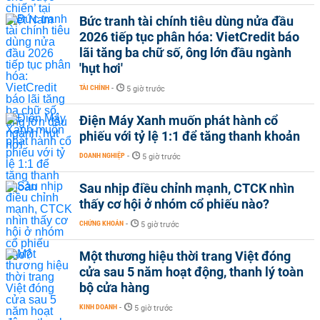
Bức tranh tài chính tiêu dùng nửa đầu
2026 tiếp tục phân hóa: VietCredit báo
lãi tăng ba chữ số, ông lớn đầu ngành
'hụt hơi'
TÀI CHÍNH
-
5 giờ trước
Điện Máy Xanh muốn phát hành cổ
phiếu với tỷ lệ 1:1 để tăng thanh khoản
DOANH NGHIỆP
-
5 giờ trước
Sau nhịp điều chỉnh mạnh, CTCK nhìn
thấy cơ hội ở nhóm cổ phiếu nào?
CHỨNG KHOÁN
-
5 giờ trước
Một thương hiệu thời trang Việt đóng
cửa sau 5 năm hoạt động, thanh lý toàn
bộ cửa hàng
KINH DOANH
-
5 giờ trước