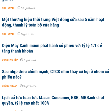
KINH DOANH
-
18 giờ trước
Một thương hiệu thời trang Việt đóng cửa sau 5 năm hoạt
động, thanh lý toàn bộ cửa hàng
KINH DOANH
-
5 giờ trước
Điện Máy Xanh muốn phát hành cổ phiếu với tỷ lệ 1:1 để
tăng thanh khoản
DOANH NGHIỆP
-
5 giờ trước
Sau nhịp điều chỉnh mạnh, CTCK nhìn thấy cơ hội ở nhóm cổ
phiếu nào?
CHỨNG KHOÁN
-
5 giờ trước
Lịch cổ tức tuần tới: Masan Consumer, BSR, MBBank chốt
quyền, tỷ lệ cao nhất 100%