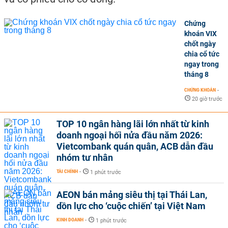
Chứng
khoán VIX
chốt ngày
chia cổ tức
ngay trong
tháng 8
CHỨNG KHOÁN
-
20 giờ trước
TOP 10 ngân hàng lãi lớn nhất từ kinh
doanh ngoại hối nửa đầu năm 2026:
Vietcombank quán quân, ACB dẫn đầu
nhóm tư nhân
TÀI CHÍNH
-
1 phút trước
AEON bán mảng siêu thị tại Thái Lan,
dồn lực cho ‘cuộc chiến’ tại Việt Nam
KINH DOANH
-
1 phút trước