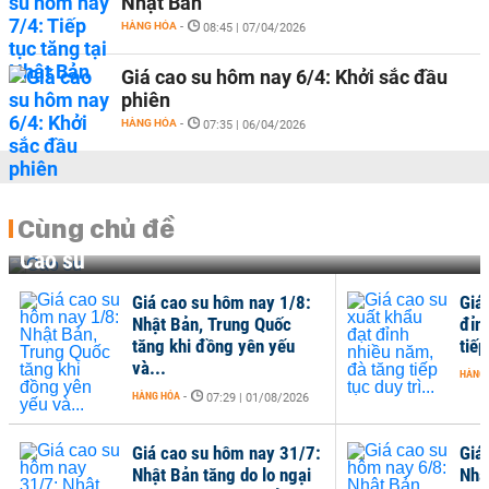
Nhật Bản
HÀNG HÓA
-
08:45 | 07/04/2026
Giá cao su hôm nay 6/4: Khởi sắc đầu
phiên
HÀNG HÓA
-
07:35 | 06/04/2026
Cùng chủ đề
Cao su
Giá cao su hôm nay 1/8:
Giá
Nhật Bản, Trung Quốc
đỉn
tăng khi đồng yên yếu
tiếp
và...
HÀNG
HÀNG HÓA
-
07:29 | 01/08/2026
Giá cao su hôm nay 31/7:
Giá
Nhật Bản tăng do lo ngại
Nhậ