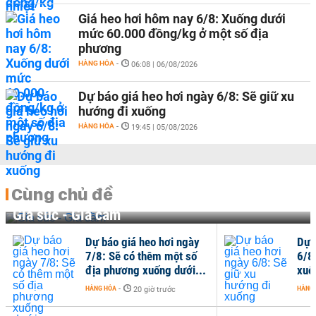
Giá heo hơi hôm nay 6/8: Xuống dưới
mức 60.000 đồng/kg ở một số địa
phương
HÀNG HÓA
-
06:08 | 06/08/2026
Dự báo giá heo hơi ngày 6/8: Sẽ giữ xu
hướng đi xuống
HÀNG HÓA
-
19:45 | 05/08/2026
Cùng chủ đề
Gia súc - Gia cầm
Dự báo giá heo hơi ngày
Dự 
7/8: Sẽ có thêm một số
6/8
địa phương xuống dưới...
xuố
HÀNG HÓA
-
HÀNG
20 giờ trước