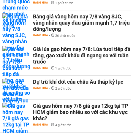
HÀNG HÓA
-
1 phút trước
Bảng giá vàng hôm nay 7/8 vàng SJC,
vàng nhẫn quay đầu giảm mạnh 1,7 triệu
đồng/lượng
HÀNG HÓA
-
26 phút trước
Giá lúa gạo hôm nay 7/8: Lúa tươi tiếp đà
tăng, gạo xuất khẩu đi ngang so với tuần
trước
HÀNG HÓA
-
1 giờ trước
Dự trữ khí đốt của châu Âu thấp kỷ lục
HÀNG HÓA
-
2 giờ trước
Giá gas hôm nay 7/8 giá gas 12kg tại TP
HCM giảm bao nhiêu so với các khu vực
khác?
HÀNG HÓA
-
4 giờ trước