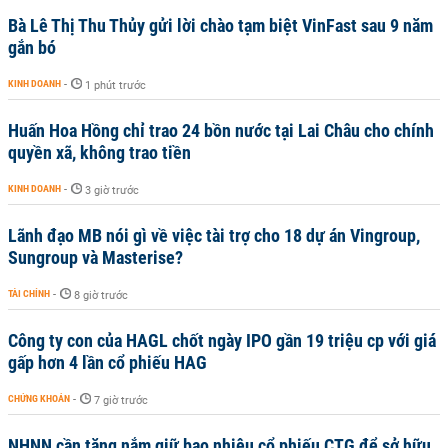
Bà Lê Thị Thu Thủy gửi lời chào tạm biệt VinFast sau 9 năm
gắn bó
KINH DOANH
-
1 phút trước
Huấn Hoa Hồng chỉ trao 24 bồn nước tại Lai Châu cho chính
quyền xã, không trao tiền
KINH DOANH
-
3 giờ trước
Lãnh đạo MB nói gì về việc tài trợ cho 18 dự án Vingroup,
Sungroup và Masterise?
TÀI CHÍNH
-
8 giờ trước
Công ty con của HAGL chốt ngày IPO gần 19 triệu cp với giá
gấp hơn 4 lần cổ phiếu HAG
CHỨNG KHOÁN
-
7 giờ trước
NHNN cần tăng nắm giữ bao nhiêu cổ phiếu CTG để sở hữu