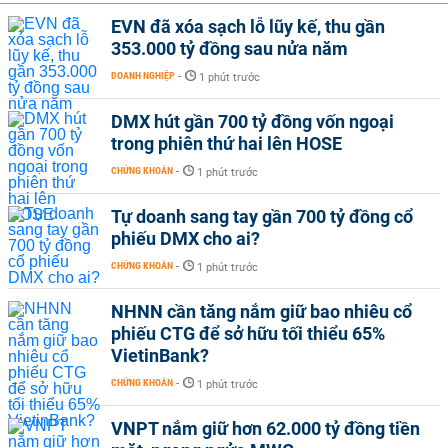
EVN đã xóa sạch lỗ lũy kế, thu gần
353.000 tỷ đồng sau nửa năm
DOANH NGHIỆP
-
1 phút trước
DMX hút gần 700 tỷ đồng vốn ngoại
trong phiên thứ hai lên HOSE
CHỨNG KHOÁN
-
1 phút trước
Tự doanh sang tay gần 700 tỷ đồng cổ
phiếu DMX cho ai?
CHỨNG KHOÁN
-
1 phút trước
NHNN cần tăng nắm giữ bao nhiêu cổ
phiếu CTG để sở hữu tối thiểu 65%
VietinBank?
CHỨNG KHOÁN
-
1 phút trước
VNPT nắm giữ hơn 62.000 tỷ đồng tiền