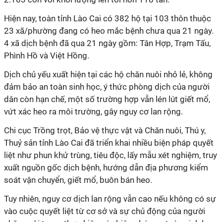
Hiện nay, toàn tỉnh Lào Cai có 382 hộ tại 103 thôn thuộc
23 xã/phường đang có heo mắc bệnh chưa qua 21 ngày.
4 xã dịch bệnh đã qua 21 ngày gồm: Tân Hợp, Trạm Tấu,
Phình Hồ và Việt Hồng.
Dịch chủ yếu xuất hiện tại các hộ chăn nuôi nhỏ lẻ, không
đảm bảo an toàn sinh học, ý thức phòng dịch của người
dân còn hạn chế, một số trường hợp vẫn lén lút giết mổ,
vứt xác heo ra môi trường, gây nguy cơ lan rộng.
Chi cục Trồng trọt, Bảo vệ thực vật và Chăn nuôi, Thú y,
Thuỷ sản tỉnh Lào Cai đã triển khai nhiều biện pháp quyết
liệt như phun khử trùng, tiêu độc, lấy mẫu xét nghiệm, truy
xuất nguồn gốc dịch bệnh, hướng dẫn địa phương kiểm
soát vận chuyển, giết mổ, buôn bán heo.
Tuy nhiên, nguy cơ dịch lan rộng vẫn cao nếu không có sự
vào cuộc quyết liệt từ cơ sở và sự chủ động của người