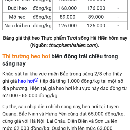
Đuôi heo
đồng/kg
168.000
176.000
-
Mỡ heo
đồng/kg
89.000
89.000
-
Nạc đùi heo
đồng/kg
126.000
126.000
-
Bảng giá thịt heo Thực phẩm Tươi sống Hà Hiền hôm nay
(Nguồn:
thucphamhahien.com
).
Thị trường heo hơi
biến động trái chiều trong
sáng nay
Khảo sát tại khu vực miền Bắc trong sáng 2/8 cho thấy
ghi giá
heo hơi
tiếp đà tăng 1.000 đồng/kg tại một số
địa phương. Hiện tại, giá heo hơi khu vực này dao động từ
62.000 - 65.000 đồng/kg.
Cụ thể, sau nhịp điều chỉnh sáng nay, heo hơi tại Tuyên
Quang, Bắc Ninh và Hưng Yên cùng đạt 65.000 đồng/kg,
cùng giá với Hà Nội; Lai Châu, Điện Biên và Sơn La lên
mức 62.000 đồng/kg; Quảng Ninh lên mức 63.000