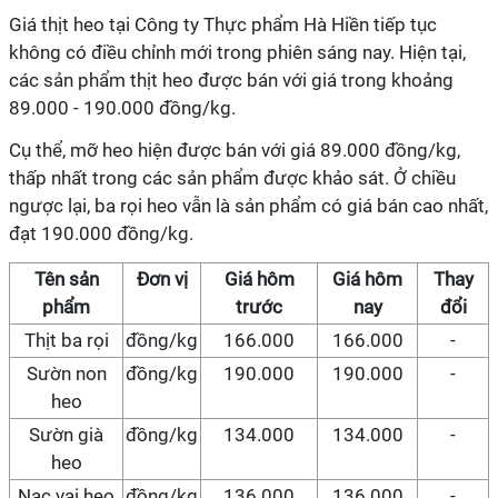
Giá thịt heo tại Công ty Thực phẩm Hà Hiền tiếp tục
không có điều chỉnh mới trong phiên sáng nay. Hiện tại,
các sản phẩm thịt heo được bán với giá trong khoảng
89.000 - 190.000 đồng/kg.
Cụ thể, mỡ heo hiện được bán với giá 89.000 đồng/kg,
thấp nhất trong các sản phẩm được khảo sát. Ở chiều
ngược lại, ba rọi heo vẫn là sản phẩm có giá bán cao nhất,
đạt 190.000 đồng/kg.
Tên sản
Đơn vị
Giá hôm
Giá hôm
Thay
phẩm
trước
nay
đổi
Thịt ba rọi
đồng/kg
166.000
166.000
-
Sườn non
đồng/kg
190.000
190.000
-
heo
Sườn già
đồng/kg
134.000
134.000
-
heo
Nạc vai heo
đồng/kg
136.000
136.000
-