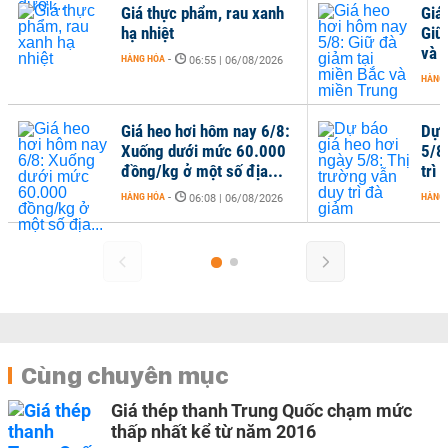
Giá thực phẩm, rau xanh
Giá
hạ nhiệt
Giữ
và 
HÀNG HÓA
-
06:55 | 06/08/2026
HÀNG
Giá heo hơi hôm nay 6/8:
Dự 
Xuống dưới mức 60.000
5/8
đồng/kg ở một số địa...
trì
HÀNG HÓA
-
HÀNG
06:08 | 06/08/2026
Cùng chuyên mục
Giá thép thanh Trung Quốc chạm mức
thấp nhất kể từ năm 2016