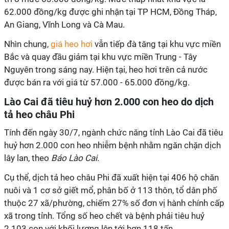
62.000 đồng/kg được ghi nhận tại TP HCM, Đồng Tháp,
An Giang, Vĩnh Long và Cà Mau.
Nhìn chung,
giá heo hơi
vẫn tiếp đà tăng tại khu vực miền
Bắc và quay đầu giảm tại khu vực miền Trung - Tây
Nguyên trong sáng nay. Hiện tại, heo hơi trên cả nước
được bán ra với giá từ 57.000 - 65.000 đồng/kg.
Lào Cai đã tiêu huỷ hơn 2.000 con heo do dịch
tả heo châu Phi
Tính đến ngày 30/7, ngành chức năng tỉnh Lào Cai đã tiêu
huỷ hơn 2.000 con heo nhiễm bệnh nhằm ngăn chặn dịch
lây lan, theo
Báo Lào Cai.
Cụ thể, dịch tả heo châu Phi đã xuất hiện tại 406 hộ chăn
nuôi và 1 cơ sở giết mổ, phân bố ở 113 thôn, tổ dân phố
thuộc 27 xã/phường, chiếm 27% số đơn vị hành chính cấp
xã trong tỉnh. Tổng số heo chết và bệnh phải tiêu huỷ
2.103 con với khối lượng lên tới hơn 118 tấn.