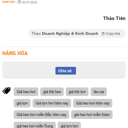
HÀNG HÓA
-
30-07-2025
Thảo Tiên
Theo
Doanh Nghiệp & Kinh Doanh
Copy link
HÀNG HÓA
Chia sẻ
Giá heo hơi
giá thịt heo
giá thịt lợn
lào cai
giá lợn
Giá lợn hơi hôm nay
Giá heo hơi hôm nay
Giá heo hơi miền Bắc hôm nay
giá heo hơi miền Nam
giá heo hơi miền Trung
giá lợn hơi