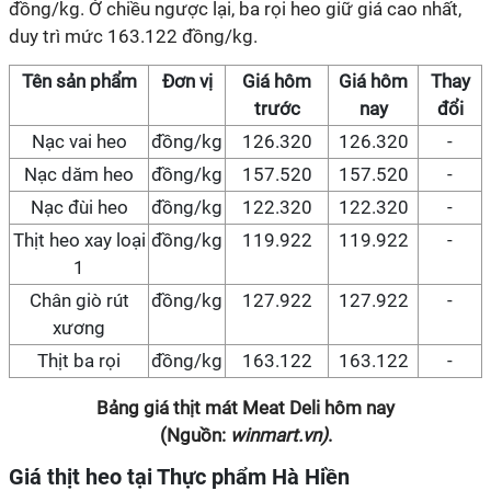
đồng/kg. Ở chiều ngược lại, ba rọi heo giữ giá cao nhất,
duy trì mức 163.122 đồng/kg.
Tên sản phẩm
Đơn vị
Giá hôm
Giá hôm
Thay
trước
nay
đổi
Nạc vai heo
đồng/kg
126.320
126.320
-
Nạc dăm heo
đồng/kg
157.520
157.520
-
Nạc đùi heo
đồng/kg
122.320
122.320
-
Thịt heo xay loại
đồng/kg
119.922
119.922
-
1
Chân giò rút
đồng/kg
127.922
127.922
-
xương
Thịt ba rọi
đồng/kg
163.122
163.122
-
Bảng giá thịt mát Meat Deli hôm nay
(Nguồn:
winmart.vn)
.
Giá thịt heo tại Thực phẩm Hà Hiền