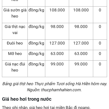
Giá sườn già
đồng/kg
108.000
108.000
0
heo
Giá thịt nạc
đồng/kg
98.000
98.000
0
vai
Đuôi heo
đồng/kg
127.000
127.000
0
Mỡ heo
đồng/kg
63.000
63.000
0
Giá nạc đùi
đồng/kg
99.000
99.000
0
heo
Bảng giá thịt heo Thực phẩm Tươi sống Hà Hiền hôm nay.
Nguồn: thucphamhahien.com.
Giá heo hơi trong nước
Theo ghi nhận, giá heo hơi tại miền Bắc đi ngang.