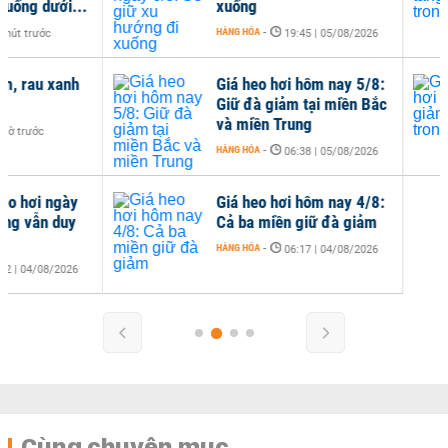
xuống
HÀNG
HÀNG HÓA
-
19:45 | 05/08/2026
Giá heo hơi hôm nay 5/8:
Giá 
Giữ đà giảm tại miền Bắc
sâu
và miền Trung
HÀNG
HÀNG HÓA
-
06:38 | 05/08/2026
Giá heo hơi hôm nay 4/8:
Cả ba miền giữ đà giảm
HÀNG HÓA
-
06:17 | 04/08/2026
Cùng chuyên mục