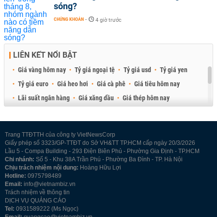
sóng?
CHỨNG KHOÁN
-
4 giờ trước
LIÊN KẾT NỔI BẬT
Giá vàng hôm nay
Tỷ giá ngoại tệ
Tỷ giá usd
Tỷ giá yen
Tỷ giá euro
Giá heo hơi
Giá cà phê
Giá tiêu hôm nay
Lãi suất ngân hàng
Giá xăng dầu
Giá thép hôm nay
Giá sầu riêng
Giá thịt heo
Giá gạo
Giá cao su
Best Retail Brokers
Diễn đàn đầu tư Việt Nam 2026
Trang TTĐTTH của công ty VietNewsCorp
Giấy phép số 3323/GP-TTĐT do Sở VH&TT TP.HCM cấp ngày 20/3/2026
Lầu 5 - Compa Building - 293 Điện Biên Phủ - Phường Gia Định - TP.HCM
Chi nhánh:
Số 5 - Khu 38A Trần Phú - Phường Ba Đình - TP. Hà Nội
Chịu trách nhiệm nội dung:
Hoàng Hữu Lợi
Hotline:
0975798489
Email:
info@vietnambiz.vn
Trách nhiệm về thông tin
DỊCH VỤ QUẢNG CÁO
Tel:
0931589222 (Ms Ngọc)
Email:
quangcao@vietnambiz.vn