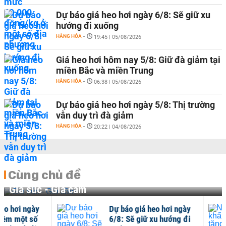
Dự báo giá heo hơi ngày 6/8: Sẽ giữ xu
hướng đi xuống
HÀNG HÓA
-
19:45 | 05/08/2026
Giá heo hơi hôm nay 5/8: Giữ đà giảm tại
miền Bắc và miền Trung
HÀNG HÓA
-
06:38 | 05/08/2026
Dự báo giá heo hơi ngày 5/8: Thị trường
vẫn duy trì đà giảm
HÀNG HÓA
-
20:22 | 04/08/2026
Cùng chủ đề
Gia súc - Gia cầm
Dự báo giá heo hơi ngày
Nhậ
6/8: Sẽ giữ xu hướng đi
mạn