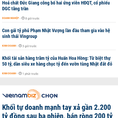
Hoá chất Đức Giang công bố hai ứng viên HĐQT, cổ phiếu
DGC tăng trần
DOANH NGHIỆP
-
8 giờ trước
Con gái tỷ phú Phạm Nhật Vượng lần đầu tham gia vào hệ
sinh thái Vingroup
KINH DOANH
-
3 giờ trước
Khối tài sản hàng trăm tỷ của Huấn Hoa Hồng: Từ biệt thự
50 tỷ, dàn siêu xe hàng chục tỷ đến vườn tùng Nhật đắt đỏ
KINH DOANH
-
1 phút trước
Khối tự doanh mạnh tay xả gần 2.200
tỷ đồng sau ba phiên, bán ròng 200 tỷ