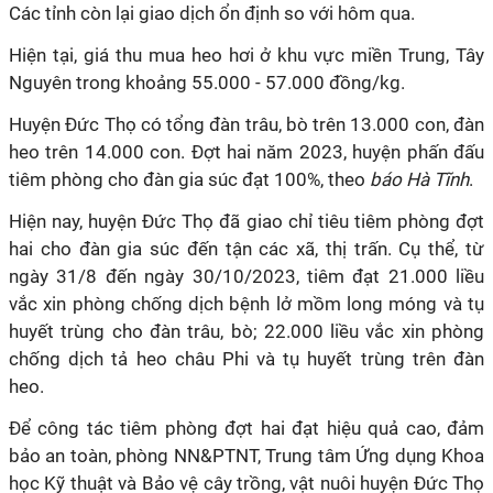
Các tỉnh còn lại giao dịch ổn định so với hôm qua.
Hiện tại, giá thu mua heo hơi ở khu vực miền Trung, Tây
Nguyên trong khoảng 55.000 - 57.000 đồng/kg.
Huyện Đức Thọ có tổng đàn trâu, bò trên 13.000 con, đàn
heo trên 14.000 con. Đợt hai năm 2023, huyện phấn đấu
tiêm phòng cho đàn gia súc đạt 100%, theo
báo Hà Tĩnh
.
Hiện nay, huyện Đức Thọ đã giao chỉ tiêu tiêm phòng đợt
hai cho đàn gia súc đến tận các xã, thị trấn. Cụ thể, từ
ngày 31/8 đến ngày 30/10/2023, tiêm đạt 21.000 liều
vắc xin phòng chống dịch bệnh lở mồm long móng và tụ
huyết trùng cho đàn trâu, bò; 22.000 liều vắc xin phòng
chống dịch tả heo châu Phi và tụ huyết trùng trên đàn
heo.
Để công tác tiêm phòng đợt hai đạt hiệu quả cao, đảm
bảo an toàn, phòng NN&PTNT, Trung tâm Ứng dụng Khoa
học Kỹ thuật và Bảo vệ cây trồng, vật nuôi huyện Đức Thọ