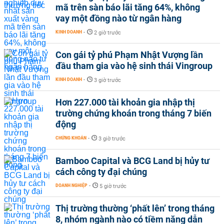
mã trên sàn báo lãi tăng 64%, không
vay một đồng nào từ ngân hàng
KINH DOANH
-
2 giờ trước
Con gái tỷ phú Phạm Nhật Vượng lần
đầu tham gia vào hệ sinh thái Vingroup
KINH DOANH
-
3 giờ trước
Hơn 227.000 tài khoản gia nhập thị
trường chứng khoán trong tháng 7 biến
động
CHỨNG KHOÁN
-
3 giờ trước
Bamboo Capital và BCG Land bị hủy tư
cách công ty đại chúng
DOANH NGHIỆP
-
5 giờ trước
Thị trường thường ‘phất lên’ trong tháng
8, nhóm ngành nào có tiềm năng dẫn