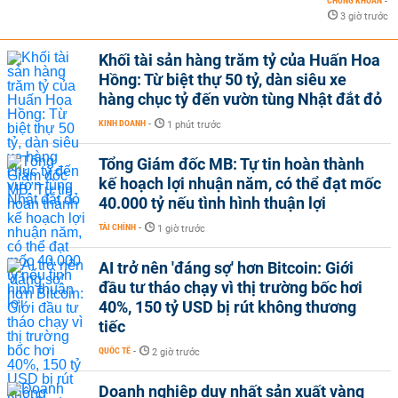
CHỨNG KHOÁN
-
3 giờ trước
Khối tài sản hàng trăm tỷ của Huấn Hoa
Hồng: Từ biệt thự 50 tỷ, dàn siêu xe
hàng chục tỷ đến vườn tùng Nhật đắt đỏ
KINH DOANH
-
1 phút trước
Tổng Giám đốc MB: Tự tin hoàn thành
kế hoạch lợi nhuận năm, có thể đạt mốc
40.000 tỷ nếu tình hình thuận lợi
TÀI CHÍNH
-
1 giờ trước
AI trở nên 'đáng sợ' hơn Bitcoin: Giới
đầu tư tháo chạy vì thị trường bốc hơi
40%, 150 tỷ USD bị rút không thương
tiếc
QUỐC TẾ
-
2 giờ trước
Doanh nghiệp duy nhất sản xuất vàng