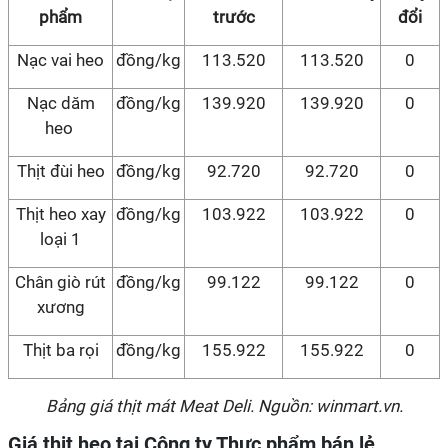
phẩm
trước
đổi
Nạc vai heo
đồng/kg
113.520
113.520
0
Nạc dăm
đồng/kg
139.920
139.920
0
heo
Thịt đùi heo
đồng/kg
92.720
92.720
0
Thịt heo xay
đồng/kg
103.922
103.922
0
loại 1
Chân giò rút
đồng/kg
99.122
99.122
0
xương
Thịt ba rọi
đồng/kg
155.922
155.922
0
Bảng giá thịt mát Meat Deli. Nguồn: winmart.vn.
Giá thịt heo tại Công ty Thực phẩm bán lẻ