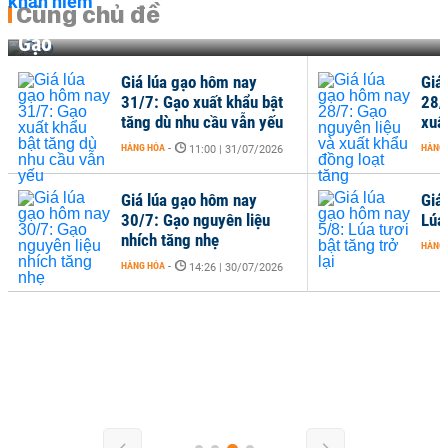
Cùng chủ đề
Gạo
Giá lúa gạo hôm nay
Giá
31/7: Gạo xuất khẩu bật
28/
tăng dù nhu cầu vẫn yếu
xuấ
HÀNG HÓA
-
HÀNG
11:00 | 31/07/2026
Giá lúa gạo hôm nay
Giá
30/7: Gạo nguyên liệu
Lúa 
nhích tăng nhẹ
HÀNG
HÀNG HÓA
-
14:26 | 30/07/2026