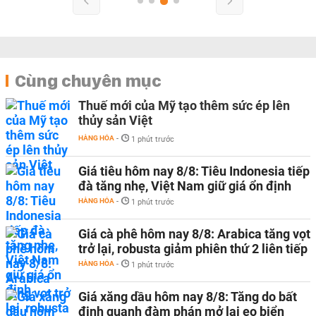
Cùng chuyên mục
Thuế mới của Mỹ tạo thêm sức ép lên
thủy sản Việt
HÀNG HÓA
-
1 phút trước
Giá tiêu hôm nay 8/8: Tiêu Indonesia tiếp
đà tăng nhẹ, Việt Nam giữ giá ổn định
HÀNG HÓA
-
1 phút trước
Giá cà phê hôm nay 8/8: Arabica tăng vọt
trở lại, robusta giảm phiên thứ 2 liên tiếp
HÀNG HÓA
-
1 phút trước
Giá xăng dầu hôm nay 8/8: Tăng do bất
định quanh đàm phán mở lại eo biển