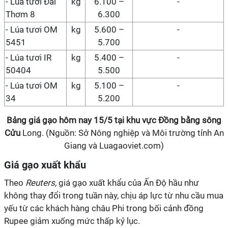
- Lúa tươi Đài
kg
6.100 –
-
Thơm 8
6.300
- Lúa tươi OM
kg
5.600 –
-
5451
5.700
- Lúa tươi IR
kg
5.400 –
-
50404
5.500
- Lúa tươi OM
kg
5.100 –
-
34
5.200
Bảng giá gạo hôm nay
15/5
tại
khu vực Đồng bằng sông
Cửu
Long
.
(Nguồn: Sở Nông nghiệp và Môi trường tỉnh An
Giang và Luagaoviet.com)
Giá gạo xuất khẩu
Theo
Reuters,
giá gạo xuất khẩu của Ấn Độ hầu như
không thay đổi trong tuần này, chịu áp lực từ nhu cầu mua
yếu từ các khách hàng châu Phi trong bối cảnh đồng
Rupee giảm xuống mức thấp kỷ lục.