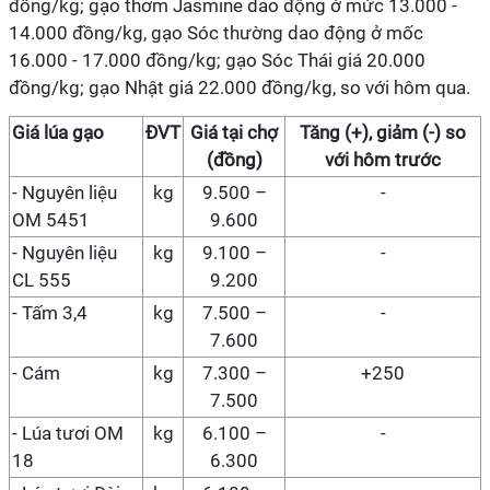
đồng/kg; gạo thơm Jasmine dao động ở mức 13.000 -
14.000 đồng/kg, gạo Sóc thường dao động ở mốc
16.000 - 17.000 đồng/kg; gạo Sóc Thái giá 20.000
đồng/kg; gạo Nhật giá 22.000 đồng/kg, so với hôm qua.
Giá
lúa gạo
ĐVT
Giá
tại chợ
Tăng (+), giảm (-) so
(đồng)
với hôm trước
-
Nguyên liệu
kg
9.500 –
-
OM 5451
9.600
-
Nguyên liệu
kg
9.100 –
-
CL 555
9.200
- Tấm 3,4
kg
7.500 –
-
7.600
- Cám
kg
7.300 –
+250
7.500
- Lúa tươi OM
kg
6.100 –
-
18
6.300