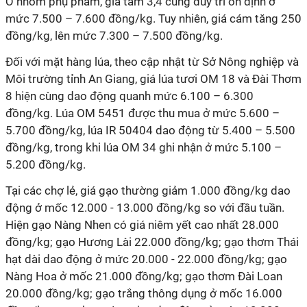
Ở nhóm phụ phẩm, giá tấm 3,4 cũng duy trì ổn định ở
mức 7.500 – 7.600 đồng/kg. Tuy nhiên, giá cám tăng 250
đồng/kg, lên mức 7.300 – 7.500 đồng/kg.
Đối với mặt hàng lúa, theo cập nhật từ Sở Nông nghiệp và
Môi trường tỉnh An Giang, giá lúa tươi OM 18 và Đài Thơm
8 hiện cùng dao động quanh mức 6.100 – 6.300
đồng/kg. Lúa OM 5451 được thu mua ở mức 5.600 –
5.700 đồng/kg, lúa IR 50404 dao động từ 5.400 – 5.500
đồng/kg, trong khi lúa OM 34 ghi nhận ở mức 5.100 –
5.200 đồng/kg.
Tại các chợ lẻ, giá gạo thường giảm 1.000 đồng/kg dao
động ở mốc 12.000 - 13.000 đồng/kg so với đầu tuần.
Hiện gạo Nàng Nhen có giá niêm yết cao nhất 28.000
đồng/kg; gạo Hương Lài 22.000 đồng/kg; gạo thơm Thái
hạt dài dao động ở mức 20.000 - 22.000 đồng/kg; gạo
Nàng Hoa ở mốc 21.000 đồng/kg; gạo thơm Đài Loan
20.000 đồng/kg; gạo trắng thông dụng ở mốc 16.000