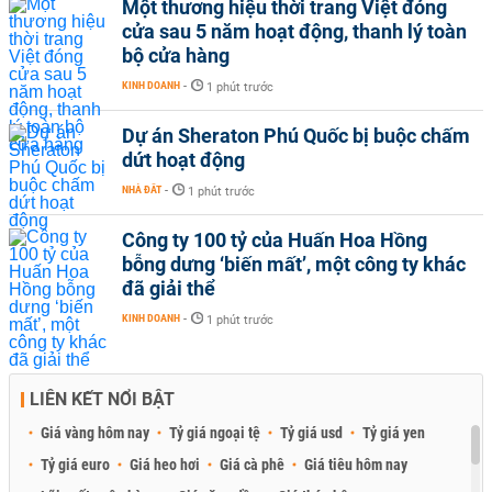
Một thương hiệu thời trang Việt đóng
cửa sau 5 năm hoạt động, thanh lý toàn
bộ cửa hàng
KINH DOANH
-
1 phút trước
Dự án Sheraton Phú Quốc bị buộc chấm
dứt hoạt động
NHÀ ĐẤT
-
1 phút trước
Công ty 100 tỷ của Huấn Hoa Hồng
bỗng dưng ‘biến mất’, một công ty khác
đã giải thể
KINH DOANH
-
1 phút trước
LIÊN KẾT NỔI BẬT
Giá vàng hôm nay
Tỷ giá ngoại tệ
Tỷ giá usd
Tỷ giá yen
Tỷ giá euro
Giá heo hơi
Giá cà phê
Giá tiêu hôm nay