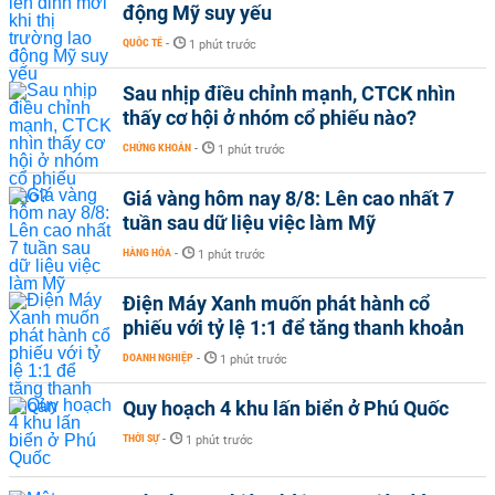
động Mỹ suy yếu
QUỐC TẾ
-
1 phút trước
Sau nhịp điều chỉnh mạnh, CTCK nhìn
thấy cơ hội ở nhóm cổ phiếu nào?
CHỨNG KHOÁN
-
1 phút trước
Giá vàng hôm nay 8/8: Lên cao nhất 7
tuần sau dữ liệu việc làm Mỹ
HÀNG HÓA
-
1 phút trước
Điện Máy Xanh muốn phát hành cổ
phiếu với tỷ lệ 1:1 để tăng thanh khoản
DOANH NGHIỆP
-
1 phút trước
Quy hoạch 4 khu lấn biển ở Phú Quốc
THỜI SỰ
-
1 phút trước