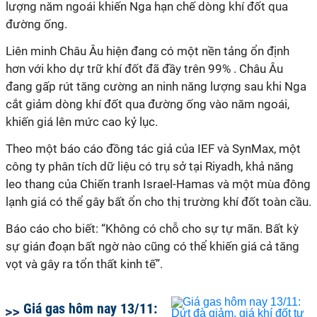
lượng năm ngoái khiến Nga hạn chế dòng khí đốt qua
đường ống.
Liên minh Châu Âu hiện đang có một nền tảng ổn định
hơn với kho dự trữ khí đốt
đã đầy trên 99%
.
Châu Âu
đang gấp rút tăng cường an ninh năng lượng sau khi Nga
cắt giảm dòng khí đốt qua đường ống vào năm ngoái,
khiến giá lên mức cao kỷ lục.
Theo một báo cáo đồng tác giả của IEF và SynMax, một
công ty phân tích dữ liệu có trụ sở tại Riyadh, khả năng
leo thang của Chiến tranh Israel-Hamas và một mùa đông
lạnh giá có thể gây bất ổn cho thị trường khí đốt toàn cầu.
Báo cáo cho biết: “Không có chỗ cho sự tự mãn. Bất kỳ
sự gián đoạn bất ngờ nào cũng có thể khiến giá cả tăng
vọt và gây ra tổn thất kinh tế”.
Giá gas hôm nay 13/11: