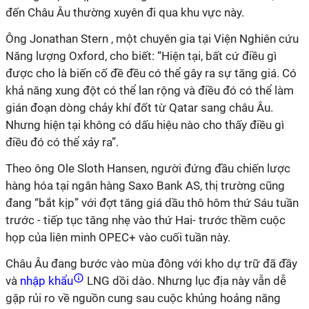
đến Châu Âu thường xuyên đi qua khu vực này.
Ông Jonathan Stern , một chuyên gia tại Viện Nghiên cứu
Năng lượng Oxford, cho biết: “Hiện tại, bất cứ điều gì
được cho là biến cố đề đều có thể gây ra sự tăng giá. Có
khả năng xung đột có thể lan rộng và điều đó có thể làm
gián đoạn dòng chảy khí đốt từ Qatar sang châu Âu.
Nhưng hiện tại không có dấu hiệu nào cho thấy điều gì
điều đó có thể xảy ra”.
Theo ông Ole Sloth Hansen, người đứng đầu chiến lược
hàng hóa tại ngân hàng Saxo Bank AS, thị trường cũng
đang “bắt kịp” với đợt tăng giá dầu thô hôm thứ Sáu tuần
trước - tiếp tục tăng nhẹ vào thứ Hai- trước thềm cuộc
họp của liên minh OPEC+ vào cuối tuần này.
Châu Âu đang bước vào mùa đông với kho dự trữ đã đầy
và
nhập khẩu
LNG dồi dào. Nhưng lục địa này vẫn dễ
gặp rủi ro về nguồn cung sau cuộc khủng hoảng năng