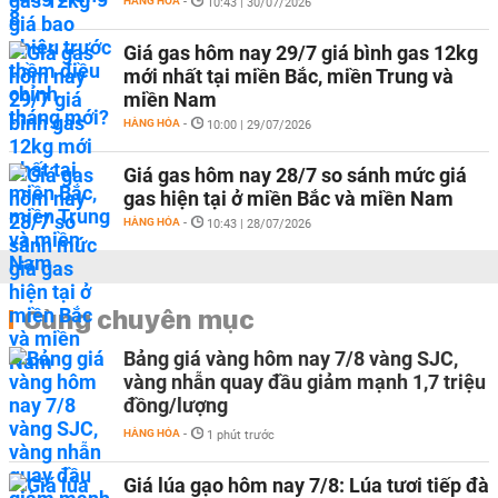
HÀNG HÓA
-
10:43 | 30/07/2026
Giá gas hôm nay 29/7 giá bình gas 12kg
mới nhất tại miền Bắc, miền Trung và
miền Nam
HÀNG HÓA
-
10:00 | 29/07/2026
Giá gas hôm nay 28/7 so sánh mức giá
gas hiện tại ở miền Bắc và miền Nam
HÀNG HÓA
-
10:43 | 28/07/2026
Cùng chuyên mục
Bảng giá vàng hôm nay 7/8 vàng SJC,
vàng nhẫn quay đầu giảm mạnh 1,7 triệu
đồng/lượng
HÀNG HÓA
-
1 phút trước
Giá lúa gạo hôm nay 7/8: Lúa tươi tiếp đà