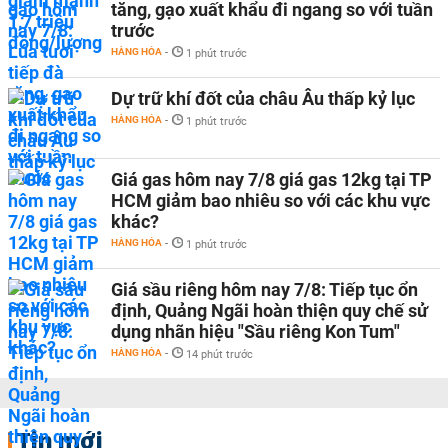
tăng, gạo xuất khẩu đi ngang so với tuần
trước
HÀNG HÓA
-
1 phút trước
Dự trữ khí đốt của châu Âu thấp kỷ lục
HÀNG HÓA
-
1 phút trước
Giá gas hôm nay 7/8 giá gas 12kg tại TP
HCM giảm bao nhiêu so với các khu vực
khác?
HÀNG HÓA
-
1 phút trước
Giá sầu riêng hôm nay 7/8: Tiếp tục ổn
định, Quảng Ngãi hoàn thiện quy chế sử
dụng nhãn hiệu "Sầu riêng Kon Tum"
HÀNG HÓA
-
14 phút trước
Tin mới