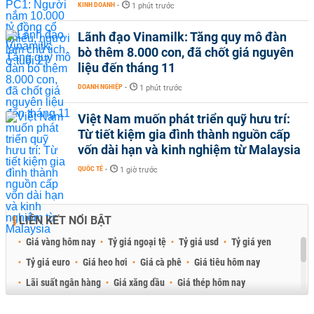
KINH DOANH
-
1 phút trước
Lãnh đạo Vinamilk: Tăng quy mô đàn
bò thêm 8.000 con, đã chốt giá nguyên
liệu đến tháng 11
DOANH NGHIỆP
-
1 phút trước
Việt Nam muốn phát triển quỹ hưu trí:
Từ tiết kiệm gia đình thành nguồn cấp
vốn dài hạn và kinh nghiệm từ Malaysia
QUỐC TẾ
-
1 giờ trước
LIÊN KẾT NỔI BẬT
Giá vàng hôm nay
Tỷ giá ngoại tệ
Tỷ giá usd
Tỷ giá yen
Tỷ giá euro
Giá heo hơi
Giá cà phê
Giá tiêu hôm nay
Lãi suất ngân hàng
Giá xăng dầu
Giá thép hôm nay
Giá sầu riêng
Giá thịt heo
Giá gạo
Giá cao su