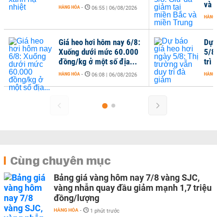
và 
HÀNG HÓA
-
06:55 | 06/08/2026
HÀNG
Giá heo hơi hôm nay 6/8:
Dự 
Xuống dưới mức 60.000
5/8
đồng/kg ở một số địa...
trì
HÀNG HÓA
-
HÀNG
06:08 | 06/08/2026
Cùng chuyên mục
Bảng giá vàng hôm nay 7/8 vàng SJC,
vàng nhẫn quay đầu giảm mạnh 1,7 triệu
đồng/lượng
HÀNG HÓA
-
1 phút trước