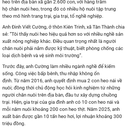
heo trên địa bàn xã gần 2.600 con, với hàng trăm
hộ chăn nuôi heo, trong đó có nhiều hộ nuôi tập trung
theo mô hình trang trại, gia trại, tổ nghề nghiệp.
Anh Đinh Viết Cường, ở thôn Kiên Trinh, xã Tân Thành chia
sẻ: “Tôi thấy nuôi heo hiệu quả hơn so với nhiều nghề sản
xuất nông nghiệp khác. Điều quan trọng nhất là người
chăn nuôi phải nắm được kỹ thuật, biết phòng chống các
loại dịch bệnh và vệ sinh môi trường”.
Trước đây, anh Cường làm nhiều ngành nghề để kiếm
sống. Công việc bấp bênh, thu nhập không ổn
định. Từ năm 2016, anh quyết định mua 2 con heo nái về
nuôi; đồng thời chủ động học hỏi kinh nghiệm từ những
người chăn nuôi trên địa bàn, đầu tư xây dựng chuồng
trại. Hiện, gia trại của gia đình anh có 10 con heo nái và
mỗi năm nuôi khoảng 200 con heo thịt. Năm 2025, anh
xuất bán được gần 10 tấn heo hơi, lợi nhuận khoảng 300
triệu đồng.