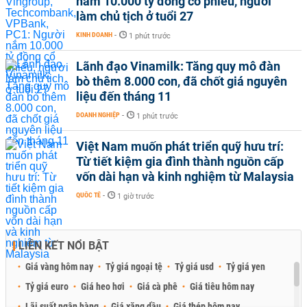
nắm 10.000 tỷ đồng cổ phiếu, người
làm chủ tịch ở tuổi 27
KINH DOANH
-
1 phút trước
Lãnh đạo Vinamilk: Tăng quy mô đàn
bò thêm 8.000 con, đã chốt giá nguyên
liệu đến tháng 11
DOANH NGHIỆP
-
1 phút trước
Việt Nam muốn phát triển quỹ hưu trí:
Từ tiết kiệm gia đình thành nguồn cấp
vốn dài hạn và kinh nghiệm từ Malaysia
QUỐC TẾ
-
1 giờ trước
LIÊN KẾT NỔI BẬT
Giá vàng hôm nay
Tỷ giá ngoại tệ
Tỷ giá usd
Tỷ giá yen
Tỷ giá euro
Giá heo hơi
Giá cà phê
Giá tiêu hôm nay
Lãi suất ngân hàng
Giá xăng dầu
Giá thép hôm nay