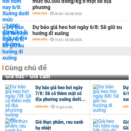
mức 60.000 đồng/kg ở một số địa
phương
HÀNG HÓA
-
06:08 | 06/08/2026
Dự báo giá heo hơi ngày 6/8: Sẽ giữ xu
hướng đi xuống
HÀNG HÓA
-
19:45 | 05/08/2026
Cùng chủ đề
Gia súc - Gia cầm
Dự báo giá heo hơi ngày
Dự 
7/8: Sẽ có thêm một số
6/8
địa phương xuống dưới...
xuố
HÀNG HÓA
-
HÀNG
15 giờ trước
Giá thực phẩm, rau xanh
Giá
hạ nhiệt
Giữ