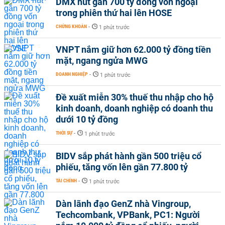
DMX hút gần 700 tỷ đồng vốn ngoại
trong phiên thứ hai lên HOSE
CHỨNG KHOÁN
-
1 phút trước
VNPT nắm giữ hơn 62.000 tỷ đồng tiền
mặt, ngang ngửa MWG
DOANH NGHIỆP
-
1 phút trước
Đề xuất miễn 30% thuế thu nhập cho hộ
kinh doanh, doanh nghiệp có doanh thu
dưới 10 tỷ đồng
THỜI SỰ
-
1 phút trước
BIDV sắp phát hành gần 500 triệu cổ
phiếu, tăng vốn lên gần 77.800 tỷ
TÀI CHÍNH
-
1 phút trước
Dàn lãnh đạo GenZ nhà Vingroup,
Techcombank, VPBank, PC1: Người