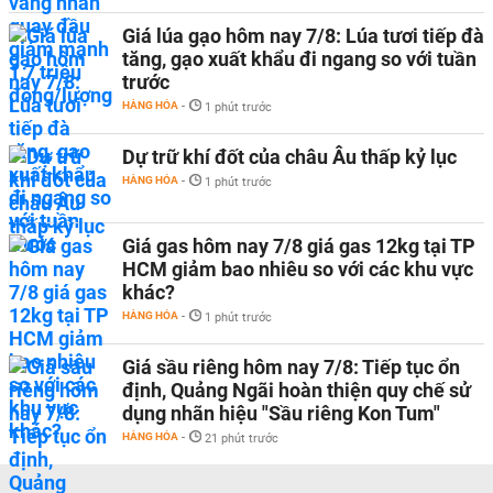
Giá lúa gạo hôm nay 7/8: Lúa tươi tiếp đà
tăng, gạo xuất khẩu đi ngang so với tuần
trước
HÀNG HÓA
-
1 phút trước
Dự trữ khí đốt của châu Âu thấp kỷ lục
HÀNG HÓA
-
1 phút trước
Giá gas hôm nay 7/8 giá gas 12kg tại TP
HCM giảm bao nhiêu so với các khu vực
khác?
HÀNG HÓA
-
1 phút trước
Giá sầu riêng hôm nay 7/8: Tiếp tục ổn
định, Quảng Ngãi hoàn thiện quy chế sử
dụng nhãn hiệu "Sầu riêng Kon Tum"
HÀNG HÓA
-
21 phút trước