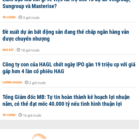
Sungroup và Masterise?
TÀI CHÍNH
-
3 giờ trước
Đề xuất dự án bất động sản đang thế chấp ngân hàng vẫn
được chuyển nhượng
NHÀ ĐẤT
-
18 giờ trước
Công ty con của HAGL chốt ngày IPO gần 19 triệu cp với giá
gấp hơn 4 lần cổ phiếu HAG
CHỨNG KHOÁN
-
2 giờ trước
Tổng Giám đốc MB: Tự tin hoàn thành kế hoạch lợi nhuận
năm, có thể đạt mốc 40.000 tỷ nếu tình hình thuận lợi
TÀI CHÍNH
-
16 giờ trước