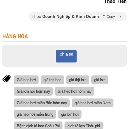
Thảo Tiên
Theo
Doanh Nghiệp & Kinh Doanh
Copy link
HÀNG HÓA
Chia sẻ
Giá heo hơi
giá thịt heo
giá thịt lợn
giá lợn
Giá lợn hơi hôm nay
Giá heo hơi hôm nay
Giá heo hơi miền Bắc hôm nay
giá heo hơi miền Nam
giá heo hơi miền Trung
giá lợn hơi
Bệnh dịch tả heo Châu Phi
dịch tả lợn Châu phi