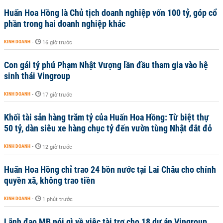
Huấn Hoa Hồng là Chủ tịch doanh nghiệp vốn 100 tỷ, góp cổ
phần trong hai doanh nghiệp khác
KINH DOANH
-
16 giờ trước
Con gái tỷ phú Phạm Nhật Vượng lần đầu tham gia vào hệ
sinh thái Vingroup
KINH DOANH
-
17 giờ trước
Khối tài sản hàng trăm tỷ của Huấn Hoa Hồng: Từ biệt thự
50 tỷ, dàn siêu xe hàng chục tỷ đến vườn tùng Nhật đắt đỏ
KINH DOANH
-
12 giờ trước
Huấn Hoa Hồng chỉ trao 24 bồn nước tại Lai Châu cho chính
quyền xã, không trao tiền
KINH DOANH
-
1 phút trước
Lãnh đạo MB nói gì về việc tài trợ cho 18 dự án Vingroup,