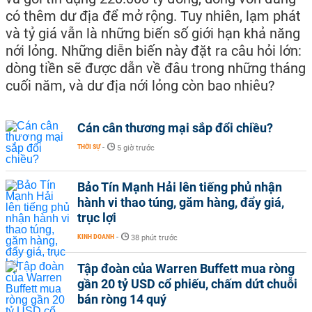
có thêm dư địa để mở rộng. Tuy nhiên, lạm phát
và tỷ giá vẫn là những biến số giới hạn khả năng
nới lỏng. Những diễn biến này đặt ra câu hỏi lớn:
dòng tiền sẽ được dẫn về đâu trong những tháng
cuối năm, và dư địa nới lỏng còn bao nhiêu?
Cán cân thương mại sắp đổi chiều?
THỜI SỰ
-
5 giờ trước
Bảo Tín Mạnh Hải lên tiếng phủ nhận
hành vi thao túng, găm hàng, đẩy giá,
trục lợi
KINH DOANH
-
38 phút trước
Tập đoàn của Warren Buffett mua ròng
gần 20 tỷ USD cổ phiếu, chấm dứt chuỗi
bán ròng 14 quý