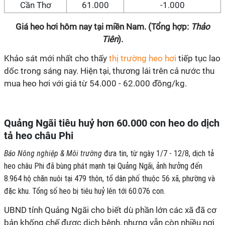
Cần Thơ
61.000
-1.000
Giá heo hơi hôm nay tại miền Nam. (Tổng hợp:
Thảo
Tiên
).
Khảo sát mới nhất cho thấy
thị trường heo hơi
tiếp tục lao
dốc trong sáng nay. Hiện tại, thương lái trên cả nước thu
mua heo hơi với giá từ 54.000 - 62.000 đồng/kg.
Quảng Ngãi tiêu huỷ hơn 60.000 con heo do dịch
tả heo châu Phi
Báo Nông nghiệp & Môi trường
đưa tin, từ ngày 1/7 - 12/8, dịch tả
heo châu Phi đã bùng phát mạnh tại Quảng Ngãi, ảnh hưởng đến
8.964 hộ chăn nuôi tại 479 thôn, tổ dân phố thuộc 56 xã, phường và
đặc khu. Tổng số heo bị tiêu huỷ lên tới 60.076 con.
UBND tỉnh Quảng Ngãi cho biết dù phần lớn các xã đã cơ
bản khống chế được dịch bệnh, nhưng vẫn còn nhiều nơi