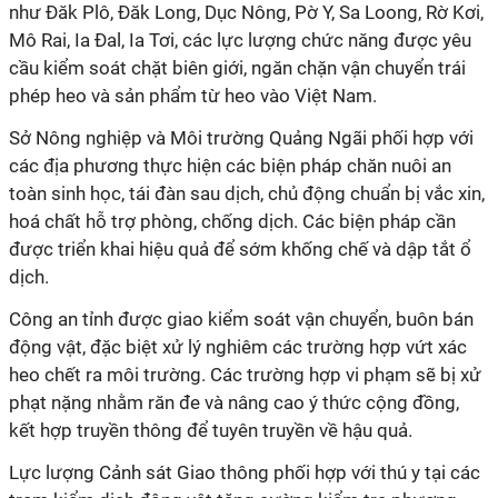
như Đăk Plô, Đăk Long, Dục Nông, Pờ Y, Sa Loong, Rờ Kơi,
Mô Rai, Ia Đal, Ia Tơi, các lực lượng chức năng được yêu
cầu kiểm soát chặt biên giới, ngăn chặn vận chuyển trái
phép heo và sản phẩm từ heo vào Việt Nam.
Sở Nông nghiệp và Môi trường Quảng Ngãi phối hợp với
các địa phương thực hiện các biện pháp chăn nuôi an
toàn sinh học, tái đàn sau dịch, chủ động chuẩn bị vắc xin,
hoá chất hỗ trợ phòng, chống dịch. Các biện pháp cần
được triển khai hiệu quả để sớm khống chế và dập tắt ổ
dịch.
Công an tỉnh được giao kiểm soát vận chuyển, buôn bán
động vật, đặc biệt xử lý nghiêm các trường hợp vứt xác
heo chết ra môi trường. Các trường hợp vi phạm sẽ bị xử
phạt nặng nhằm răn đe và nâng cao ý thức cộng đồng,
kết hợp truyền thông để tuyên truyền về hậu quả.
Lực lượng Cảnh sát Giao thông phối hợp với thú y tại các