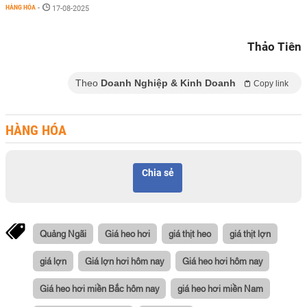
HÀNG HÓA
-
17-08-2025
Thảo Tiên
Theo
Doanh Nghiệp & Kinh Doanh
Copy link
HÀNG HÓA
Chia sẻ
Quảng Ngãi
Giá heo hơi
giá thịt heo
giá thịt lợn
giá lợn
Giá lợn hơi hôm nay
Giá heo hơi hôm nay
Giá heo hơi miền Bắc hôm nay
giá heo hơi miền Nam