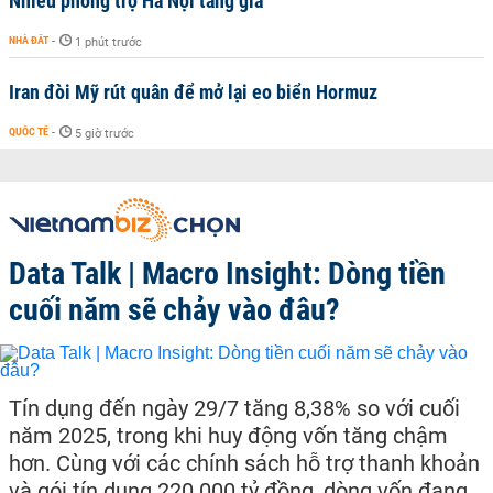
Nhiều phòng trọ Hà Nội tăng giá
NHÀ ĐẤT
-
1 phút trước
Iran đòi Mỹ rút quân để mở lại eo biển Hormuz
QUỐC TẾ
-
5 giờ trước
Data Talk | Macro Insight: Dòng tiền
cuối năm sẽ chảy vào đâu?
Tín dụng đến ngày 29/7 tăng 8,38% so với cuối
năm 2025, trong khi huy động vốn tăng chậm
hơn. Cùng với các chính sách hỗ trợ thanh khoản
và gói tín dụng 220.000 tỷ đồng, dòng vốn đang