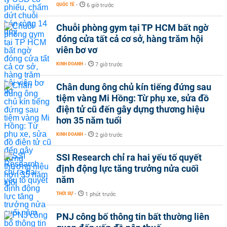
QUỐC TẾ
-
6 giờ trước
Chuỗi phòng gym tại TP HCM bất ngờ
đóng cửa tất cả cơ sở, hàng trăm hội
viên bơ vơ
KINH DOANH
-
7 giờ trước
Chân dung ông chủ kín tiếng đứng sau
tiệm vàng Mi Hồng: Từ phụ xe, sửa đồ
điện tử cũ đến gây dựng thương hiệu
hơn 35 năm tuổi
KINH DOANH
-
2 giờ trước
SSI Research chỉ ra hai yếu tố quyết
định động lực tăng trưởng nửa cuối
năm
THỜI SỰ
-
1 phút trước
PNJ công bố thông tin bất thường liên