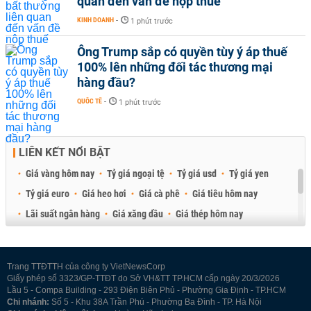
quan đến vấn đề nộp thuế
KINH DOANH
-
1 phút trước
Ông Trump sắp có quyền tùy ý áp thuế
100% lên những đối tác thương mại
hàng đầu?
QUỐC TẾ
-
1 phút trước
LIÊN KẾT NỔI BẬT
Giá vàng hôm nay
Tỷ giá ngoại tệ
Tỷ giá usd
Tỷ giá yen
Tỷ giá euro
Giá heo hơi
Giá cà phê
Giá tiêu hôm nay
Lãi suất ngân hàng
Giá xăng dầu
Giá thép hôm nay
Giá sầu riêng
Giá thịt heo
Giá gạo
Giá cao su
Best Retail Brokers
Diễn đàn đầu tư Việt Nam 2026
Trang TTĐTTH của công ty VietNewsCorp
Giấy phép số 3323/GP-TTĐT do Sở VH&TT TP.HCM cấp ngày 20/3/2026
Lầu 5 - Compa Building - 293 Điện Biên Phủ - Phường Gia Định - TP.HCM
Chi nhánh:
Số 5 - Khu 38A Trần Phú - Phường Ba Đình - TP. Hà Nội