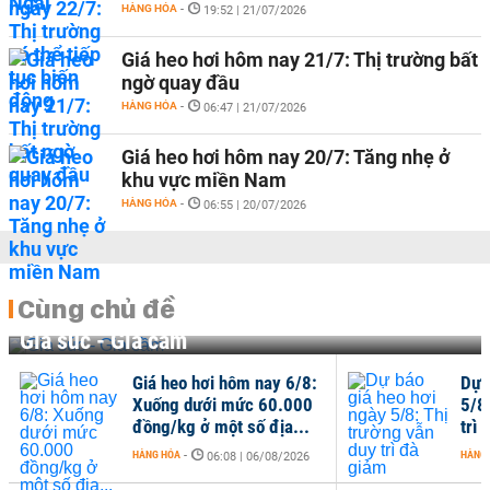
HÀNG HÓA
-
19:52 | 21/07/2026
Giá heo hơi hôm nay 21/7: Thị trường bất
ngờ quay đầu
HÀNG HÓA
-
06:47 | 21/07/2026
Giá heo hơi hôm nay 20/7: Tăng nhẹ ở
khu vực miền Nam
HÀNG HÓA
-
06:55 | 20/07/2026
Cùng chủ đề
Gia súc - Gia cầm
Giá heo hơi hôm nay 6/8:
Dự 
Xuống dưới mức 60.000
5/8
đồng/kg ở một số địa...
trì
HÀNG HÓA
-
HÀNG
06:08 | 06/08/2026