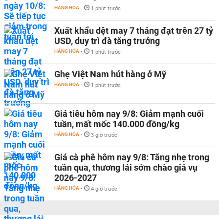
HÀNG HÓA
-
1 phút trước
Xuất khẩu dệt may 7 tháng đạt trên 27 tỷ
USD, duy trì đà tăng trưởng
HÀNG HÓA
-
1 phút trước
Ghẹ Việt Nam hút hàng ở Mỹ
HÀNG HÓA
-
1 phút trước
Giá tiêu hôm nay 9/8: Giảm mạnh cuối
tuần, mất mốc 140.000 đồng/kg
HÀNG HÓA
-
3 giờ trước
Giá cà phê hôm nay 9/8: Tăng nhẹ trong
tuần qua, thương lái sớm chào giá vụ
2026-2027
HÀNG HÓA
-
4 giờ trước