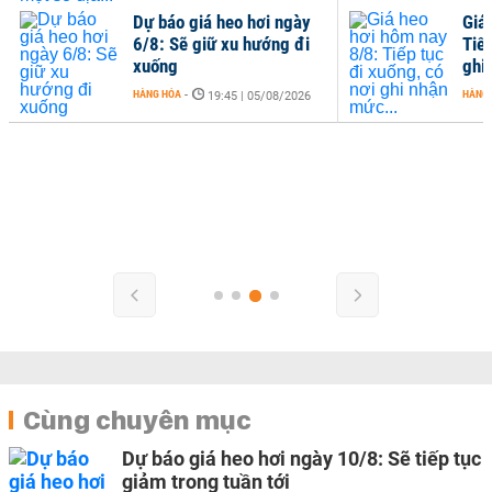
Dự báo giá heo hơi ngày
Giá
6/8: Sẽ giữ xu hướng đi
Tiếp
xuống
ghi
HÀNG HÓA
-
HÀNG
19:45 | 05/08/2026
Cùng chuyên mục
Dự báo giá heo hơi ngày 10/8: Sẽ tiếp tục
giảm trong tuần tới