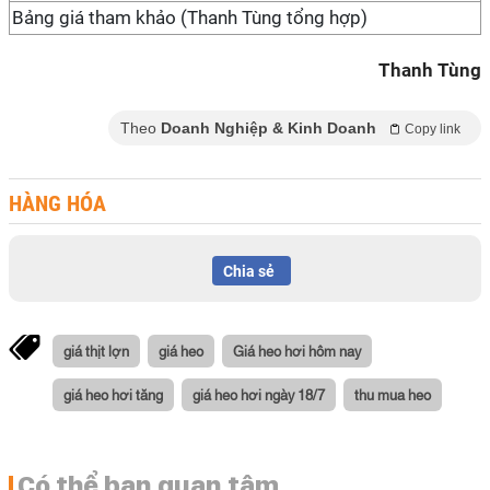
Bảng giá tham khảo (Thanh Tùng tổng hợp)
Thanh Tùng
Theo
Doanh Nghiệp & Kinh Doanh
Copy link
HÀNG HÓA
Chia sẻ
giá thịt lợn
giá heo
Giá heo hơi hôm nay
giá heo hơi tăng
giá heo hơi ngày 18/7
thu mua heo
Có thể bạn quan tâm