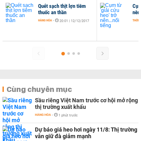
Quét sạch thịt lợn tiêm
Cụm 
thuốc an thần
nên.
HÀNG HÓA
-
THỜI 
20:01 | 12/12/2017
Cùng chuyên mục
Sầu riêng Việt Nam trước cơ hội mở rộng
thị trường xuất khẩu
HÀNG HÓA
-
1 phút trước
Dự báo giá heo hơi ngày 11/8: Thị trường
vẫn giữ đà giảm mạnh