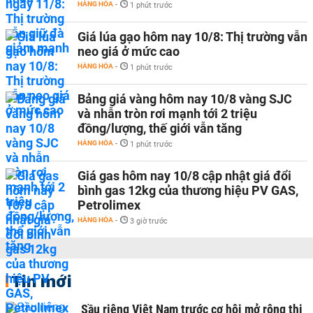
HÀNG HÓA
-
1 phút trước
Giá lúa gạo hôm nay 10/8: Thị trường vẫn
neo giá ở mức cao
HÀNG HÓA
-
1 phút trước
Bảng giá vàng hôm nay 10/8 vàng SJC
và nhẫn tròn rơi mạnh tới 2 triệu
đồng/lượng, thế giới vẫn tăng
HÀNG HÓA
-
1 phút trước
Giá gas hôm nay 10/8 cập nhật giá đổi
bình gas 12kg của thương hiệu PV GAS,
Petrolimex
HÀNG HÓA
-
3 giờ trước
Tin mới
Sầu riêng Việt Nam trước cơ hội mở rộng thị