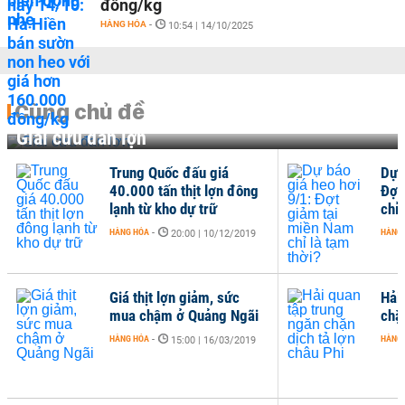
đồng/kg
HÀNG HÓA
-
10:54 | 14/10/2025
Cùng chủ đề
Giải cứu đàn lợn
Trung Quốc đấu giá
Dự 
40.000 tấn thịt lợn đông
Đợt
lạnh từ kho dự trữ
chỉ 
HÀNG HÓA
-
HÀNG
20:00 | 10/12/2019
Giá thịt lợn giảm, sức
Hải
mua chậm ở Quảng Ngãi
chặn
HÀNG HÓA
-
HÀNG
15:00 | 16/03/2019