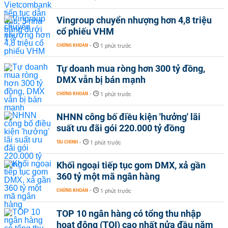
Vingroup chuyển nhượng hơn 4,8 triệu
cổ phiếu VHM
CHỨNG KHOÁN
-
1 phút trước
Tự doanh mua ròng hơn 300 tỷ đồng,
DMX vẫn bị bán mạnh
CHỨNG KHOÁN
-
1 phút trước
NHNN công bố điều kiện 'hưởng' lãi
suất ưu đãi gói 220.000 tỷ đồng
TÀI CHÍNH
-
1 phút trước
Khối ngoại tiếp tục gom DMX, xả gần
360 tỷ một mã ngân hàng
CHỨNG KHOÁN
-
1 phút trước
TOP 10 ngân hàng có tổng thu nhập
hoạt động (TOI) cao nhất nửa đầu năm