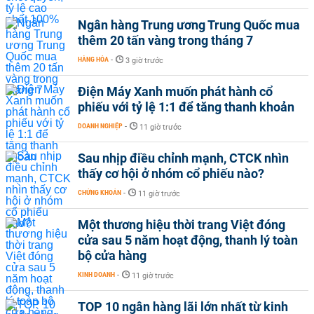
Ngân hàng Trung ương Trung Quốc mua
thêm 20 tấn vàng trong tháng 7
HÀNG HÓA
-
3 giờ trước
Điện Máy Xanh muốn phát hành cổ
phiếu với tỷ lệ 1:1 để tăng thanh khoản
DOANH NGHIỆP
-
11 giờ trước
Sau nhịp điều chỉnh mạnh, CTCK nhìn
thấy cơ hội ở nhóm cổ phiếu nào?
CHỨNG KHOÁN
-
11 giờ trước
Một thương hiệu thời trang Việt đóng
cửa sau 5 năm hoạt động, thanh lý toàn
bộ cửa hàng
KINH DOANH
-
11 giờ trước
TOP 10 ngân hàng lãi lớn nhất từ kinh