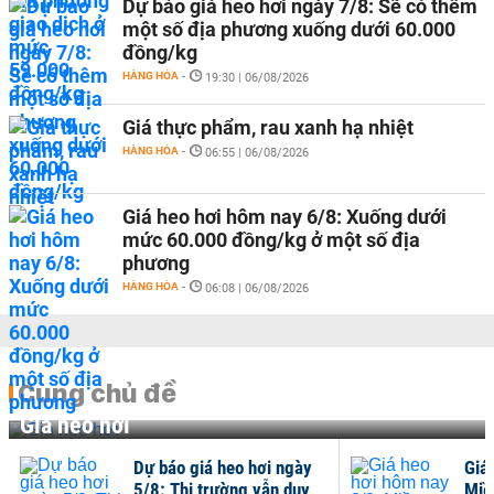
Dự báo giá heo hơi ngày 7/8: Sẽ có thêm
một số địa phương xuống dưới 60.000
đồng/kg
HÀNG HÓA
-
19:30 | 06/08/2026
Giá thực phẩm, rau xanh hạ nhiệt
HÀNG HÓA
-
06:55 | 06/08/2026
Giá heo hơi hôm nay 6/8: Xuống dưới
mức 60.000 đồng/kg ở một số địa
phương
HÀNG HÓA
-
06:08 | 06/08/2026
Cùng chủ đề
Giá heo hơi
Dự báo giá heo hơi ngày
Giá
5/8: Thị trường vẫn duy
Miề