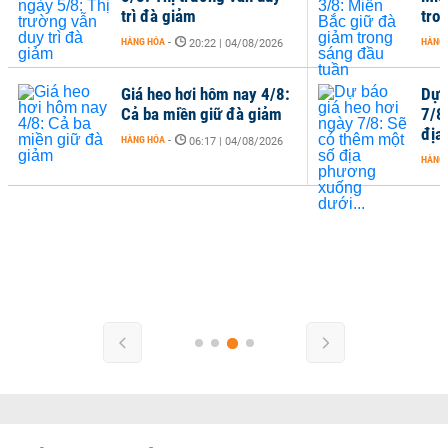
trì đà giảm
tro
HÀNG HÓA
-
HÀNG
20:22 | 04/08/2026
Giá heo hơi hôm nay 4/8:
Dự 
Cả ba miền giữ đà giảm
7/8
địa
HÀNG HÓA
-
06:17 | 04/08/2026
HÀNG