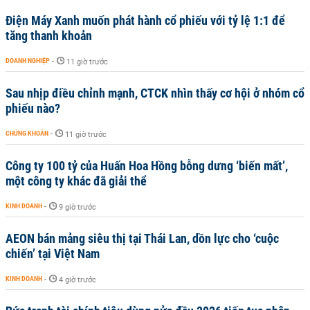
Điện Máy Xanh muốn phát hành cổ phiếu với tỷ lệ 1:1 để
tăng thanh khoản
DOANH NGHIỆP
-
11 giờ trước
Sau nhịp điều chỉnh mạnh, CTCK nhìn thấy cơ hội ở nhóm cổ
phiếu nào?
CHỨNG KHOÁN
-
11 giờ trước
Công ty 100 tỷ của Huấn Hoa Hồng bỗng dưng ‘biến mất’,
một công ty khác đã giải thể
KINH DOANH
-
9 giờ trước
AEON bán mảng siêu thị tại Thái Lan, dồn lực cho ‘cuộc
chiến’ tại Việt Nam
KINH DOANH
-
4 giờ trước