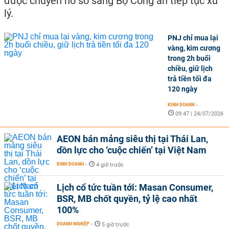
được chuyển hồ sơ sang Bộ Công an tiếp tục xử
lý.
PNJ chỉ mua lại
vàng, kim cương
trong 2h buổi
chiều, giữ lịch
trả tiền tối đa
120 ngày
KINH DOANH
-
09:47 | 24/07/2026
AEON bán mảng siêu thị tại Thái Lan,
dồn lực cho ‘cuộc chiến’ tại Việt Nam
KINH DOANH
-
4 giờ trước
Lịch cổ tức tuần tới: Masan Consumer,
BSR, MB chốt quyền, tỷ lệ cao nhất
100%
DOANH NGHIỆP
-
5 giờ trước