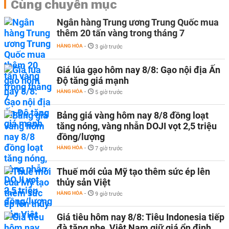
Cùng chuyên mục
Ngân hàng Trung ương Trung Quốc mua
thêm 20 tấn vàng trong tháng 7
HÀNG HÓA
-
3 giờ trước
Giá lúa gạo hôm nay 8/8: Gạo nội địa Ấn
Độ tăng giá mạnh
HÀNG HÓA
-
5 giờ trước
Bảng giá vàng hôm nay 8/8 đồng loạt
tăng nóng, vàng nhẫn DOJI vọt 2,5 triệu
đồng/lượng
HÀNG HÓA
-
7 giờ trước
Thuế mới của Mỹ tạo thêm sức ép lên
thủy sản Việt
HÀNG HÓA
-
9 giờ trước
Giá tiêu hôm nay 8/8: Tiêu Indonesia tiếp
đà tăng nhẹ, Việt Nam giữ giá ổn định