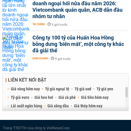
doanh ngoại hối nửa đầu năm 2026:
Vietcombank quán quân, ACB dẫn đầu
nhóm tư nhân
TÀI CHÍNH
-
5 giờ trước
Công ty 100 tỷ của Huấn Hoa Hồng
bỗng dưng ‘biến mất’, một công ty khác
đã giải thể
KINH DOANH
-
9 giờ trước
LIÊN KẾT NỔI BẬT
Giá vàng hôm nay
Tỷ giá ngoại tệ
Tỷ giá usd
Tỷ giá yen
Tỷ giá euro
Giá heo hơi
Giá cà phê
Giá tiêu hôm nay
Lãi suất ngân hàng
Giá xăng dầu
Giá thép hôm nay
Giá sầu riêng
Giá thịt heo
Giá gạo
Giá cao su
Best Retail Brokers
Diễn đàn đầu tư Việt Nam 2026
Trang TTĐTTH của công ty VietNewsCorp