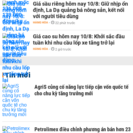
Giá sầu riêng hôm nay 10/8: Giữ nhịp ổn
định, La Dạ quảng bá nông sản, kết nối
với người tiêu dùng
HÀNG HÓA
-
22 phút trước
Giá cao su hôm nay 10/8: Khởi sắc đầu
tuần khi nhu cầu lốp xe tăng trở lại
HÀNG HÓA
-
2 giờ trước
Tin mới
AgriS củng cố năng lực tiếp cận vốn quốc tế
cho chu kỳ tăng trưởng mới
Petrolimex điều chỉnh phương án bán hơn 23