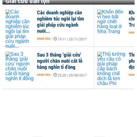
Giải cứu đàn lợn
Các doanh nghiệp cần
Khố
nghiêm túc ngồi lại tìm
chế
giải pháp cứu ngành
Tra
nuôi...
HÀNG
HÀNG HÓA
-
15:11 | 23/11/2017
Sau 3 tháng 'giải cứu'
Thủ
người chăn nuôi cắt lỗ
phá
hàng nghìn tỉ đồng
dịch
HÀNG HÓA
-
HÀNG
22:28 | 29/08/2017