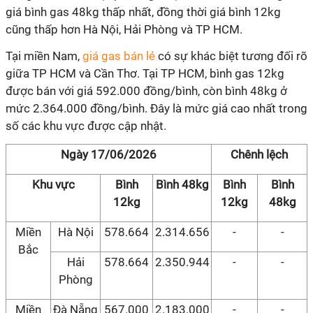
giá bình gas 48kg thấp nhất, đồng thời giá bình 12kg
cũng thấp hơn Hà Nội, Hải Phòng và TP HCM.
Tại miền Nam,
giá gas bán lẻ
có sự khác biệt tương đối rõ
giữa TP HCM và Cần Thơ. Tại TP HCM, bình gas 12kg
được bán với giá 592.000 đồng/bình, còn bình 48kg ở
mức 2.364.000 đồng/bình. Đây là mức giá cao nhất trong
số các khu vực được cập nhật.
Ngày 17/06/2026
Chênh lệch
Khu vực
Bình
Bình 48kg
Bình
Bình
12kg
12kg
48kg
Miền
Hà Nội
578.664
2.314.656
-
-
Bắc
Hải
578.664
2.350.944
-
-
Phòng
Miền
Đà Nẵng
567.000
2.183.000
-
-