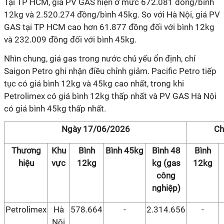
Tại TP HCM, giá PV GAS hiện ở mức 672.081 đồng/bình
12kg và 2.520.274 đồng/bình 45kg. So với Hà Nội, giá PV
GAS tại TP HCM cao hơn 61.877 đồng đối với bình 12kg
và 232.009 đồng đối với bình 45kg.
Nhìn chung, giá gas trong nước chủ yếu ổn định, chỉ
Saigon Petro ghi nhận điều chỉnh giảm. Pacific Petro tiếp
tục có giá bình 12kg và 45kg cao nhất, trong khi
Petrolimex có giá bình 12kg thấp nhất và PV GAS Hà Nội
có giá bình 45kg thấp nhất.
Ngày 17/06/2026
Ch
Thương
Khu
Bình
Bình 45kg
Bình 48
Bình
hiệu
vực
12kg
kg (gas
12kg
công
nghiệp)
Petrolimex
Hà
578.664
-
2.314.656
-
Nội