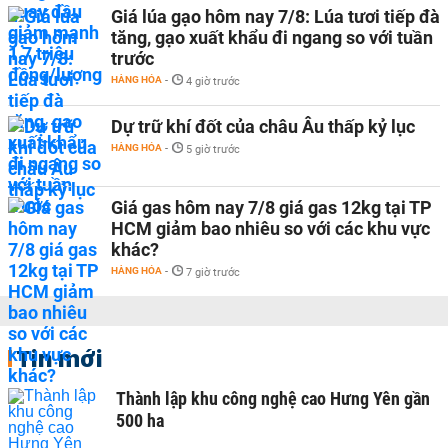
Giá lúa gạo hôm nay 7/8: Lúa tươi tiếp đà
tăng, gạo xuất khẩu đi ngang so với tuần
trước
HÀNG HÓA
-
4 giờ trước
Dự trữ khí đốt của châu Âu thấp kỷ lục
HÀNG HÓA
-
5 giờ trước
Giá gas hôm nay 7/8 giá gas 12kg tại TP
HCM giảm bao nhiêu so với các khu vực
khác?
HÀNG HÓA
-
7 giờ trước
Tin mới
Thành lập khu công nghệ cao Hưng Yên gần
500 ha