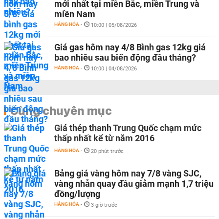
mới nhất tại miền Bắc, miền Trung và
miền Nam
HÀNG HÓA
-
10:00 | 05/08/2026
Giá gas hôm nay 4/8 Bình gas 12kg giá
bao nhiêu sau biến động đầu tháng?
HÀNG HÓA
-
10:00 | 04/08/2026
Cùng chuyên mục
Giá thép thanh Trung Quốc chạm mức
thấp nhất kể từ năm 2016
HÀNG HÓA
-
20 phút trước
Bảng giá vàng hôm nay 7/8 vàng SJC,
vàng nhẫn quay đầu giảm mạnh 1,7 triệu
đồng/lượng
HÀNG HÓA
-
3 giờ trước