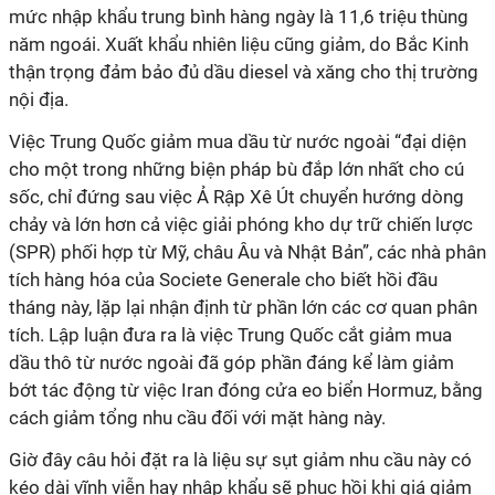
mức nhập khẩu trung bình hàng ngày là 11,6 triệu thùng
năm ngoái. Xuất khẩu nhiên liệu cũng giảm, do Bắc Kinh
thận trọng đảm bảo đủ dầu diesel và xăng cho thị trường
nội địa.
Việc Trung Quốc giảm mua dầu từ nước ngoài “đại diện
cho một trong những biện pháp bù đắp lớn nhất cho cú
sốc, chỉ đứng sau việc Ả Rập Xê Út chuyển hướng dòng
chảy và lớn hơn cả việc giải phóng kho dự trữ chiến lược
(SPR) phối hợp từ Mỹ, châu Âu và Nhật Bản”, các nhà phân
tích hàng hóa của Societe Generale cho biết hồi đầu
tháng này, lặp lại nhận định từ phần lớn các cơ quan phân
tích. Lập luận đưa ra là việc Trung Quốc cắt giảm mua
dầu thô từ nước ngoài đã góp phần đáng kể làm giảm
bớt tác động từ việc Iran đóng cửa eo biển Hormuz, bằng
cách giảm tổng nhu cầu đối với mặt hàng này.
Giờ đây câu hỏi đặt ra là liệu sự sụt giảm nhu cầu này có
kéo dài vĩnh viễn hay nhập khẩu sẽ phục hồi khi giá giảm