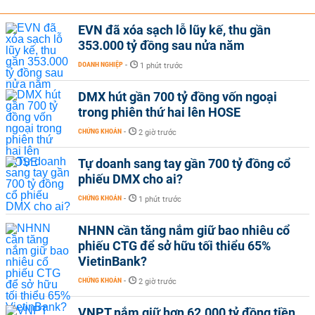
EVN đã xóa sạch lỗ lũy kế, thu gần
353.000 tỷ đồng sau nửa năm
DOANH NGHIỆP
-
1 phút trước
DMX hút gần 700 tỷ đồng vốn ngoại
trong phiên thứ hai lên HOSE
CHỨNG KHOÁN
-
2 giờ trước
Tự doanh sang tay gần 700 tỷ đồng cổ
phiếu DMX cho ai?
CHỨNG KHOÁN
-
1 phút trước
NHNN cần tăng nắm giữ bao nhiêu cổ
phiếu CTG để sở hữu tối thiểu 65%
VietinBank?
CHỨNG KHOÁN
-
2 giờ trước
VNPT nắm giữ hơn 62.000 tỷ đồng tiền