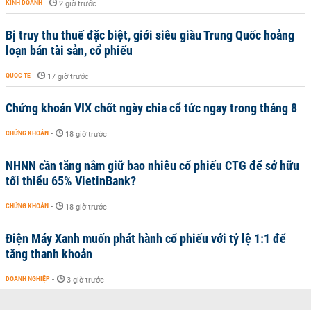
KINH DOANH
-
2 giờ trước
Bị truy thu thuế đặc biệt, giới siêu giàu Trung Quốc hoảng
loạn bán tài sản, cổ phiếu
QUỐC TẾ
-
17 giờ trước
Chứng khoán VIX chốt ngày chia cổ tức ngay trong tháng 8
CHỨNG KHOÁN
-
18 giờ trước
NHNN cần tăng nắm giữ bao nhiêu cổ phiếu CTG để sở hữu
tối thiểu 65% VietinBank?
CHỨNG KHOÁN
-
18 giờ trước
Điện Máy Xanh muốn phát hành cổ phiếu với tỷ lệ 1:1 để
tăng thanh khoản
DOANH NGHIỆP
-
3 giờ trước