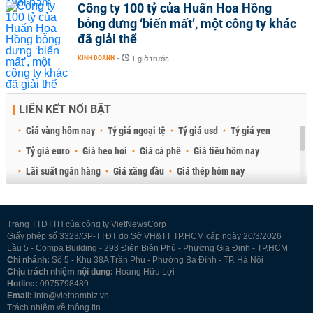
Công ty 100 tỷ của Huấn Hoa Hồng
bỗng dưng ‘biến mất’, một công ty khác
đã giải thể
KINH DOANH
-
1 giờ trước
LIÊN KẾT NỔI BẬT
Giá vàng hôm nay
Tỷ giá ngoại tệ
Tỷ giá usd
Tỷ giá yen
Tỷ giá euro
Giá heo hơi
Giá cà phê
Giá tiêu hôm nay
Lãi suất ngân hàng
Giá xăng dầu
Giá thép hôm nay
Giá sầu riêng
Giá thịt heo
Giá gạo
Giá cao su
Best Retail Brokers
Diễn đàn đầu tư Việt Nam 2026
Trang TTĐTTH của công ty VietNewsCorp
Giấy phép số 3323/GP-TTĐT do Sở VH&TT TP.HCM cấp ngày 20/3/2026
Lầu 5 - Compa Building - 293 Điện Biên Phủ - Phường Gia Định - TP.HCM
Chi nhánh:
Số 5 - Khu 38A Trần Phú - Phường Ba Đình - TP. Hà Nội
Chịu trách nhiệm nội dung:
Hoàng Hữu Lợi
Hotline:
0975798489
Email:
info@vietnambiz.vn
Trách nhiệm về thông tin