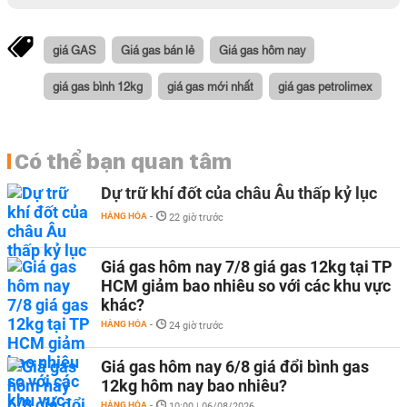
giá GAS
Giá gas bán lẻ
Giá gas hôm nay
giá gas bình 12kg
giá gas mới nhất
giá gas petrolimex
Có thể bạn quan tâm
Dự trữ khí đốt của châu Âu thấp kỷ lục
HÀNG HÓA
-
22 giờ trước
Giá gas hôm nay 7/8 giá gas 12kg tại TP
HCM giảm bao nhiêu so với các khu vực
khác?
HÀNG HÓA
-
24 giờ trước
Giá gas hôm nay 6/8 giá đổi bình gas
12kg hôm nay bao nhiêu?
HÀNG HÓA
-
10:00 | 06/08/2026