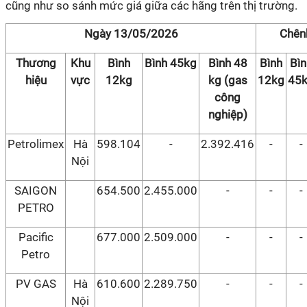
cũng như so sánh mức giá giữa các hãng trên thị trường.
Ngày 13/05/2026
Chên
Thương
Khu
Bình
Bình 45kg
Bình 48
Bình
Bìn
hiệu
vực
12kg
kg (gas
12kg
45
công
nghiệp)
Petrolimex
Hà
598.104
-
2.392.416
-
-
Nội
SAIGON
654.500
2.455.000
-
-
-
PETRO
Pacific
677.000
2.509.000
-
-
-
Petro
PV GAS
Hà
610.600
2.289.750
-
-
-
Nội