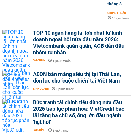
tháng 8
CHỨNG KHOÁN
-
18 giờ trước
TOP 10 ngân hàng lãi lớn nhất từ kinh
doanh ngoại hối nửa đầu năm 2026:
Vietcombank quán quân, ACB dẫn đầu
nhóm tư nhân
TÀI CHÍNH
-
1 phút trước
AEON bán mảng siêu thị tại Thái Lan,
dồn lực cho ‘cuộc chiến’ tại Việt Nam
KINH DOANH
-
1 phút trước
Bức tranh tài chính tiêu dùng nửa đầu
2026 tiếp tục phân hóa: VietCredit báo
lãi tăng ba chữ số, ông lớn đầu ngành
'hụt hơi'
TÀI CHÍNH
-
2 giờ trước