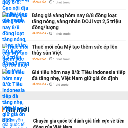
HÀNG HÓA
-
1 phút trước
Bảng giá vàng hôm nay 8/8 đồng loạt
tăng nóng, vàng nhẫn DOJI vọt 2,5 triệu
đồng/lượng
HÀNG HÓA
-
1 phút trước
Thuế mới của Mỹ tạo thêm sức ép lên
thủy sản Việt
HÀNG HÓA
-
1 phút trước
Giá tiêu hôm nay 8/8: Tiêu Indonesia tiếp
đà tăng nhẹ, Việt Nam giữ giá ổn định
HÀNG HÓA
-
1 giờ trước
Tin mới
Chuyên gia quốc tế đánh giá tích cực về tiền
đồng của Việt Nam