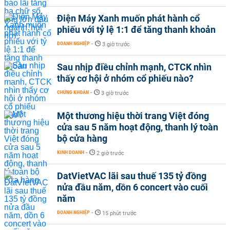
Điện Máy Xanh muốn phát hành cổ
phiếu với tỷ lệ 1:1 để tăng thanh khoản
DOANH NGHIỆP
-
3 giờ trước
Sau nhịp điều chỉnh mạnh, CTCK nhìn
thấy cơ hội ở nhóm cổ phiếu nào?
CHỨNG KHOÁN
-
3 giờ trước
Một thương hiệu thời trang Việt đóng
cửa sau 5 năm hoạt động, thanh lý toàn
bộ cửa hàng
KINH DOANH
-
2 giờ trước
DatVietVAC lãi sau thuế 135 tỷ đồng
nửa đầu năm, dồn 6 concert vào cuối
năm
DOANH NGHIỆP
-
15 phút trước