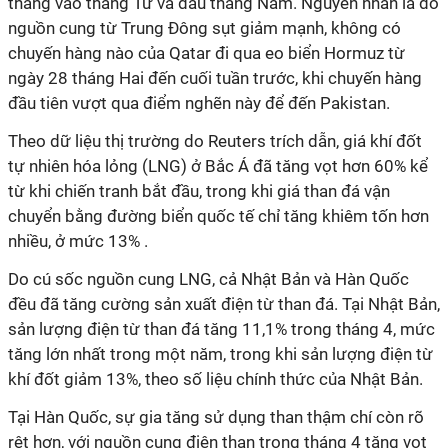
tháng vào tháng Tư và đầu tháng Năm. Nguyên nhân là do
nguồn cung từ Trung Đông sụt giảm mạnh, không có
chuyến hàng nào của Qatar đi qua eo biển Hormuz từ
ngày 28 tháng Hai đến cuối tuần trước, khi chuyến hàng
đầu tiên vượt qua điểm nghẽn này để đến Pakistan.
Theo dữ liệu thị trường do Reuters trích dẫn, giá khí đốt
tự nhiên hóa lỏng (LNG) ở Bắc Á đã tăng vọt hơn 60% kể
từ khi chiến tranh bắt đầu, trong khi giá than đá vận
chuyển bằng đường biển quốc tế chỉ tăng khiêm tốn hơn
nhiều, ở mức 13% .
Do cú sốc nguồn cung LNG, cả Nhật Bản và Hàn Quốc
đều đã tăng cường sản xuất điện từ than đá. Tại Nhật Bản,
sản lượng điện từ than đá tăng 11,1% trong tháng 4, mức
tăng lớn nhất trong một năm, trong khi sản lượng điện từ
khí đốt giảm 13%, theo số liệu chính thức của Nhật Bản.
Tại Hàn Quốc, sự gia tăng sử dụng than thậm chí còn rõ
rệt hơn, với nguồn cung điện than trong tháng 4 tăng vọt