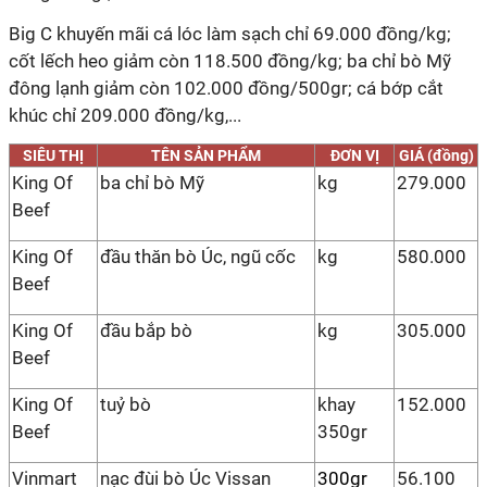
Big C khuyến mãi cá lóc làm sạch chỉ 69.000 đồng/kg;
cốt lếch heo giảm còn 118.500 đồng/kg; ba chỉ bò Mỹ
đông lạnh giảm còn 102.000 đồng/500gr; cá bớp cắt
khúc chỉ 209.000 đồng/kg,...
SIÊU THỊ
TÊN SẢN PHẨM
ĐƠN VỊ
GIÁ (đồng)
King Of
ba chỉ bò Mỹ
kg
279.000
Beef
King Of
đầu thăn bò Úc, ngũ cốc
kg
580.000
Beef
King Of
đầu bắp bò
kg
305.000
Beef
King Of
tuỷ bò
khay
152.000
Beef
350gr
Vinmart
nạc đùi bò Úc Vissan
300gr
56.100