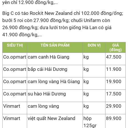
yên chỉ 12.900 đồng/kg,...
Big C có táo Rockit New Zealand chỉ 102.000 đồng/ống;
bưởi 5 roi còn 27.900 đồng/kg; chuối Unifarm còn
26.900 đồng/kg; dưa lưới tròn giống Hà Lan có giá
41.900 đồng/kg,...
SIÊU THỊ
TÊN SẢN PHẨM
ĐƠN VỊ
GIÁ
(đồng)
Co.opmart
cam canh Hà Giang
kg
47.500
Co.opmart
bắp cải Hải Dương
kg
11.900
Co.opmart
cam lòng vàng Hà Giang
kg
19.900
Co.opmart
su hào Hải Dương
kg
17.500
Vinmart
cam lòng vàng
kg
29.900
Vinmart
việt quất New Zealand
hộp
89.900
125gr