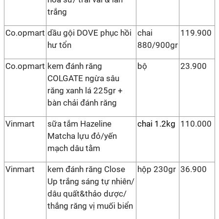
trắng
Co.opmart
dầu gội DOVE phục hồi
chai
119.900
hư tổn
880/900gr
Co.opmart
kem đánh răng
bộ
23.900
COLGATE ngừa sâu
răng xanh lá 225gr +
bàn chải đánh răng
Vinmart
sữa tắm Hazeline
chai 1.2kg
110.000
Matcha lựu đỏ/yến
mạch dâu tằm
Vinmart
kem đánh răng Close
hộp 230gr
36.900
Up trắng sáng tự nhiên/
dâu quất&thảo dược/
thắng răng vị muối biển