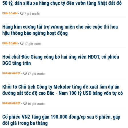
50 tỷ, dàn siêu xe hàng chục tỷ đến vườn tùng Nhật đắt đỏ
KINH DOANH
-
7 giờ trước
Hãng kim cương tài trợ vương miện cho các cuộc thi hoa
hậu thông báo ngừng hoạt động
KINH DOANH
-
17 giờ trước
Hoá chất Đức Giang công bố hai ứng viên HĐQT, cổ phiếu
DGC tăng trần
DOANH NGHIỆP
-
17 giờ trước
Khởi tố Chủ tịch Công ty Mekolor từng đề xuất làm dự án
đường sắt tốc độ cao Bắc - Nam 100 tỷ USD bằng vốn tự có
DOANH NGHIỆP
-
16 giờ trước
Cổ phiếu VNZ tăng gần 190.000 đồng/cp sau 5 phiên, gấp
đôi giá trong ba tháng