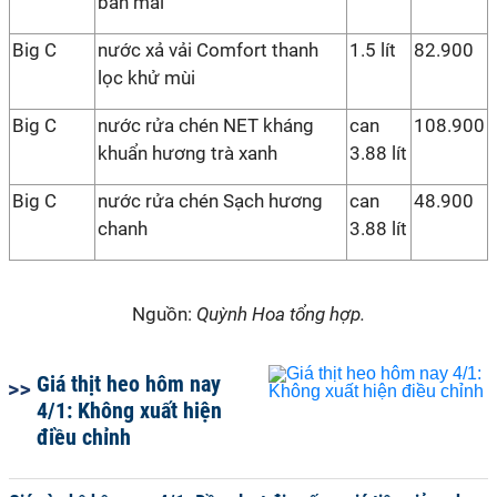
ban mai
Big C
nước xả vải Comfort thanh
1.5 lít
82.900
lọc khử mùi
Big C
nước rửa chén NET kháng
can
108.900
khuẩn hương trà xanh
3.88 lít
Big C
nước rửa chén Sạch hương
can
48.900
chanh
3.88 lít
Nguồn:
Quỳnh Hoa tổng hợp.
Giá thịt heo hôm nay
4/1: Không xuất hiện
điều chỉnh