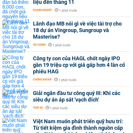
liệu đến tháng 11
DOANH NGHIỆP
-
1 phút trước
Lãnh đạo MB nói gì về việc tài trợ cho
18 dự án Vingroup, Sungroup và
Masterise?
TÀI CHÍNH
-
1 phút trước
Công ty con của HAGL chốt ngày IPO
gần 19 triệu cp với giá gấp hơn 4 lần cổ
phiếu HAG
CHỨNG KHOÁN
-
1 phút trước
Giải ngân đầu tư công quý III: Khi các
siêu dự án áp sát 'vạch đích'
THỜI SỰ
-
1 phút trước
Việt Nam muốn phát triển quỹ hưu trí:
Từ tiết kiệm gia đình thành nguồn cấp