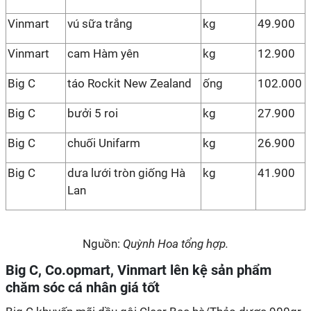
Vinmart
vú sữa trắng
kg
49.900
Vinmart
cam Hàm yên
kg
12.900
Big C
táo Rockit New Zealand
ống
102.000
Big C
bưởi 5 roi
kg
27.900
Big C
chuối Unifarm
kg
26.900
Big C
dưa lưới tròn giống Hà
kg
41.900
Lan
Nguồn:
Quỳnh Hoa tổng hợp.
Big C, Co.opmart, Vinmart lên kệ sản phẩm
chăm sóc cá nhân giá tốt