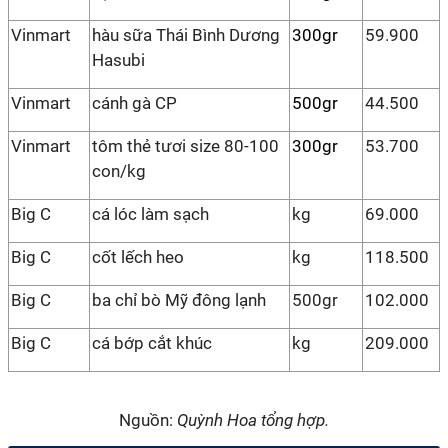
Vinmart
hàu sữa Thái Bình Dương
300gr
59.900
Hasubi
Vinmart
cánh gà CP
500gr
44.500
Vinmart
tôm thẻ tươi size 80-100
300gr
53.700
con/kg
Big C
cá lóc làm sạch
kg
69.000
Big C
cốt lếch heo
kg
118.500
Big C
ba chỉ bò Mỹ đông lạnh
500gr
102.000
Big C
cá bớp cắt khúc
kg
209.000
Nguồn:
Quỳnh Hoa tổng hợp.