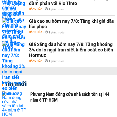
đàm phán với Rio Tinto
HÀNG HÓA
-
1 phút trước
Giá cao su hôm nay 7/8: Tăng khi giá dầu
hồi phục
HÀNG HÓA
-
1 phút trước
Giá xăng dầu hôm nay 7/8: Tăng khoảng
3% do lo ngại Iran siết kiểm soát eo biển
Hormuz
HÀNG HÓA
-
1 phút trước
Tin mới
Phương Nam đóng cửa nhà sách tồn tại 44
năm ở TP HCM