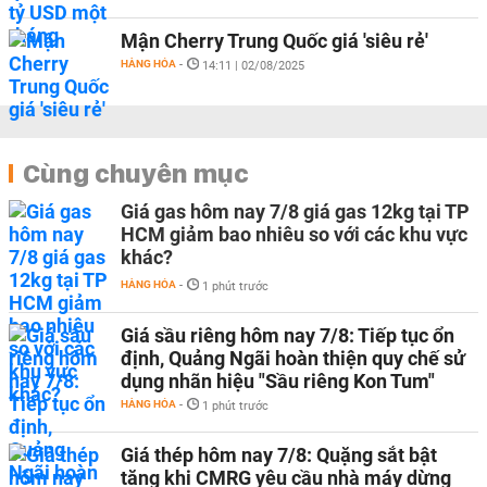
Mận Cherry Trung Quốc giá 'siêu rẻ'
HÀNG HÓA
-
14:11 | 02/08/2025
Cùng chuyên mục
Giá gas hôm nay 7/8 giá gas 12kg tại TP
HCM giảm bao nhiêu so với các khu vực
khác?
HÀNG HÓA
-
1 phút trước
Giá sầu riêng hôm nay 7/8: Tiếp tục ổn
định, Quảng Ngãi hoàn thiện quy chế sử
dụng nhãn hiệu "Sầu riêng Kon Tum"
HÀNG HÓA
-
1 phút trước
Giá thép hôm nay 7/8: Quặng sắt bật
tăng khi CMRG yêu cầu nhà máy dừng