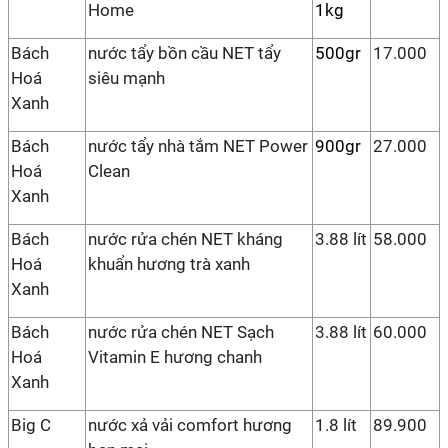
Home
1kg
Bách
nước tẩy bồn cầu NET tẩy
500gr
17.000
Hoá
siêu mạnh
Xanh
Bách
nước tẩy nhà tắm NET Power
900gr
27.000
Hoá
Clean
Xanh
Bách
nước rửa chén NET kháng
3.88 lít
58.000
Hoá
khuẩn hương trà xanh
Xanh
Bách
nước rửa chén NET Sạch
3.88 lít
60.000
Hoá
Vitamin E hương chanh
Xanh
Big C
nước xả vải comfort hương
1.8 lít
89.900