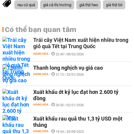
rau củ quả
giá cả thị trường
giá thịt heo
giá thịt bò
Có thể bạn quan tâm
Trái cây Việt Nam xuất hiện nhiều trong
giỏ quà Tết tại Trung Quốc
HÀNG HÓA
-
22:45 | 08/02/2026
Thanh long nghịch vụ giá cao
HÀNG HÓA
-
21:13 | 23/01/2026
Xuất khẩu ớt kỷ lục đạt hơn 2.600 tỷ
đồng
HÀNG HÓA
-
20:50 | 02/01/2026
Xuất khẩu rau quả thu 1,3 tỷ USD một
tháng
HÀNG HÓA
-
19:34 | 20/09/2025