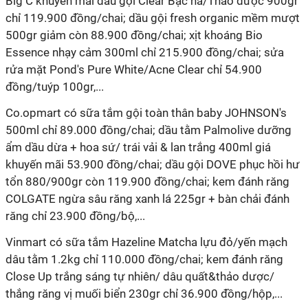
Big C khuyến mãi dầu gội Clear Bạc hà/Thảo dược 900gr
chỉ 119.900 đồng/chai; dầu gội fresh organic mềm mượt
500gr giảm còn 88.900 đồng/chai; xịt khoáng Bio
Essence nhạy cảm 300ml chỉ 215.900 đồng/chai; sửa
rửa mặt Pond's Pure White/Acne Clear chỉ 54.900
đồng/tuýp 100gr,...
Co.opmart có sữa tắm gội toàn thân baby JOHNSON's
500ml chỉ 89.000 đồng/chai; dầu tằm Palmolive dưỡng
ẩm dầu dừa + hoa sứ/ trái vải & lan trắng 400ml giá
khuyến mãi 53.900 đồng/chai; dầu gội DOVE phục hồi hư
tổn 880/900gr còn 119.900 đồng/chai; kem đánh răng
COLGATE ngừa sâu răng xanh lá 225gr + bàn chải đánh
răng chỉ 23.900 đồng/bộ,...
Vinmart có sữa tắm Hazeline Matcha lựu đỏ/yến mạch
dâu tằm 1.2kg chỉ 110.000 đồng/chai; kem đánh răng
Close Up trắng sáng tự nhiên/ dâu quất&thảo dược/
thắng răng vị muối biển 230gr chỉ 36.900 đồng/hộp,...