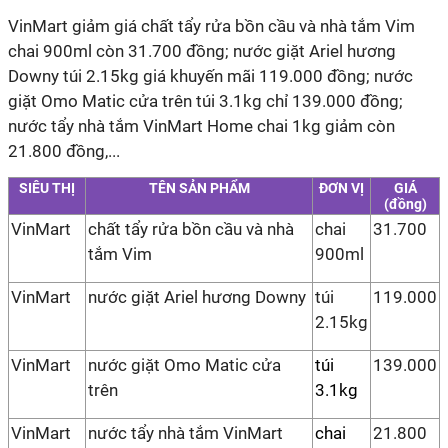
VinMart giảm giá chất tẩy rửa bồn cầu và nhà tắm Vim
chai 900ml còn 31.700 đồng; nước giặt Ariel hương
Downy túi 2.15kg giá khuyến mãi 119.000 đồng; nước
giặt Omo Matic cửa trên túi 3.1kg chỉ 139.000 đồng;
nước tẩy nhà tắm VinMart Home chai 1kg giảm còn
21.800 đồng,...
SIÊU THỊ
TÊN SẢN PHẨM
ĐƠN VỊ
GIÁ
(đồng)
VinMart
chất tẩy rửa bồn cầu và nhà
chai
31.700
tắm Vim
900ml
VinMart
nước giặt Ariel hương Downy
túi
119.000
2.15kg
VinMart
nước giặt Omo Matic cửa
túi
139.000
trên
3.1kg
VinMart
nước tẩy nhà tắm VinMart
chai
21.800