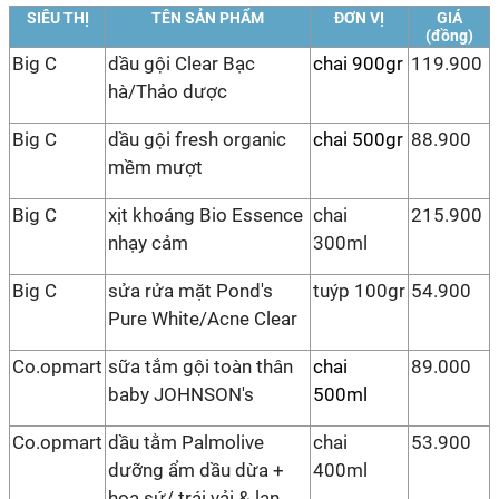
SIÊU THỊ
TÊN SẢN PHẨM
ĐƠN VỊ
GIÁ
(đồng)
Big C
dầu gội Clear Bạc
chai 900gr
119.900
hà/Thảo dược
Big C
dầu gội fresh organic
chai 500gr
88.900
mềm mượt
Big C
xịt khoáng Bio Essence
chai
215.900
nhạy cảm
300ml
Big C
sửa rửa mặt Pond's
tuýp 100gr
54.900
Pure White/Acne Clear
Co.opmart
sữa tắm gội toàn thân
chai
89.000
baby JOHNSON's
500ml
Co.opmart
dầu tằm Palmolive
chai
53.900
dưỡng ẩm dầu dừa +
400ml
hoa sứ/ trái vải & lan