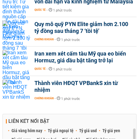
vốn dài hạn và kinh nghiệm từ Malaysia
QUỐC TẾ
-
1 phút trước
Quy mô quỹ PYN Elite giảm hơn 2.100
tỷ đồng sau tháng 7 ‘tồi tệ’
CHỨNG KHOÁN
-
1 phút trước
Iran xem xét cấm tàu Mỹ qua eo biển
Hormuz, giá dầu bật tăng trở lại
QUỐC TẾ
-
1 phút trước
Thành viên HĐQT VPBankS xin từ
nhiệm
CHỨNG KHOÁN
-
1 phút trước
LIÊN KẾT NỔI BẬT
Giá vàng hôm nay
Tỷ giá ngoại tệ
Tỷ giá usd
Tỷ giá yen