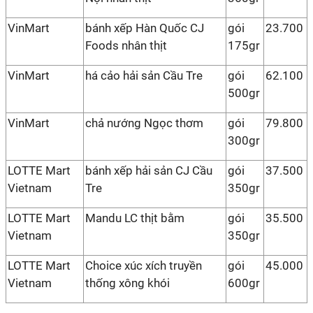
VinMart
bánh xếp Hàn Quốc CJ
gói
23.700
Foods nhân thịt
175gr
VinMart
há cảo hải sản Cầu Tre
gói
62.100
500gr
VinMart
chả nướng Ngọc thơm
gói
79.800
300gr
LOTTE Mart
bánh xếp hải sản CJ Cầu
gói
37.500
Vietnam
Tre
350gr
LOTTE Mart
Mandu LC thịt bằm
gói
35.500
Vietnam
350gr
LOTTE Mart
Choice xúc xích truyền
gói
45.000
Vietnam
thống xông khói
600gr