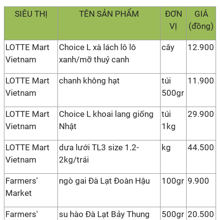
SIÊU THỊ
TÊN SẢN PHẨM
ĐƠN
GIÁ
VỊ
(đồng)
LOTTE Mart
Choice L xà lách lô lô
cây
12.900
Vietnam
xanh/mỡ thuỷ canh
LOTTE Mart
chanh không hạt
túi
11.900
Vietnam
500gr
LOTTE Mart
Choice L khoai lang giống
túi
29.900
Vietnam
Nhật
1kg
LOTTE Mart
dưa lưới TL3 size 1.2-
kg
44.500
Vietnam
2kg/trái
Farmers'
ngò gai Đà Lạt Đoàn Hậu
100gr
9.900
Market
Farmers'
su hào Đà Lạt Bảy Thung
500gr
20.500