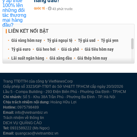
hàng đầu?
QUỐC TẾ
-
43 phút trước
LIÊN KẾT NỔI BẬT
Giá vàng hôm nay
Tỷ giá ngoại tệ
Tỷ giá usd
Tỷ giá yen
Tỷ giá euro
Giá heo hơi
Giá cà phê
Giá tiêu hôm nay
Lãi suất ngân hàng
Giá xăng dầu
Giá thép hôm nay
Giá sầu riêng
Giá thịt heo
Giá gạo
Giá cao su
Best Retail Brokers
Diễn đàn đầu tư Việt Nam 2026
Trang TTĐTTH của công ty VietNewsCorp
Giấy phép số 3323/GP-TTĐT do Sở VH&TT TP.HCM cấp ngày 20/3/2026
Lầu 5 - Compa Building - 293 Điện Biên Phủ - Phường Gia Định - TP.HCM
Chi nhánh:
Số 5 - Khu 38A Trần Phú - Phường Ba Đình - TP. Hà Nội
Chịu trách nhiệm nội dung:
Hoàng Hữu Lợi
Hotline:
0975798489
Email:
info@vietnambiz.vn
Trách nhiệm về thông tin
DỊCH VỤ QUẢNG CÁO
Tel:
0931589222 (Ms Ngọc)
Email:
quangcao@vietnambiz.vn