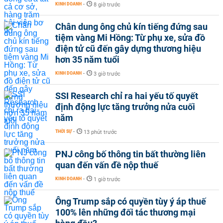
KINH DOANH
-
8 giờ trước
Chân dung ông chủ kín tiếng đứng sau
tiệm vàng Mi Hồng: Từ phụ xe, sửa đồ
điện tử cũ đến gây dựng thương hiệu
hơn 35 năm tuổi
KINH DOANH
-
3 giờ trước
SSI Research chỉ ra hai yếu tố quyết
định động lực tăng trưởng nửa cuối
năm
THỜI SỰ
-
13 phút trước
PNJ công bố thông tin bất thường liên
quan đến vấn đề nộp thuế
KINH DOANH
-
1 giờ trước
Ông Trump sắp có quyền tùy ý áp thuế
100% lên những đối tác thương mại