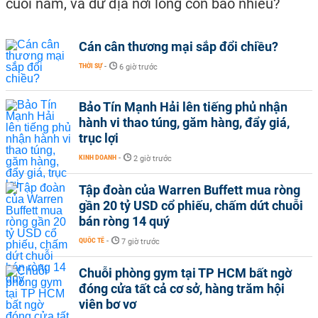
cuối năm, và dư địa nới lỏng còn bao nhiêu?
Cán cân thương mại sắp đổi chiều?
THỜI SỰ
-
6 giờ trước
Bảo Tín Mạnh Hải lên tiếng phủ nhận
hành vi thao túng, găm hàng, đẩy giá,
trục lợi
KINH DOANH
-
2 giờ trước
Tập đoàn của Warren Buffett mua ròng
gần 20 tỷ USD cổ phiếu, chấm dứt chuỗi
bán ròng 14 quý
QUỐC TẾ
-
7 giờ trước
Chuỗi phòng gym tại TP HCM bất ngờ
đóng cửa tất cả cơ sở, hàng trăm hội
viên bơ vơ