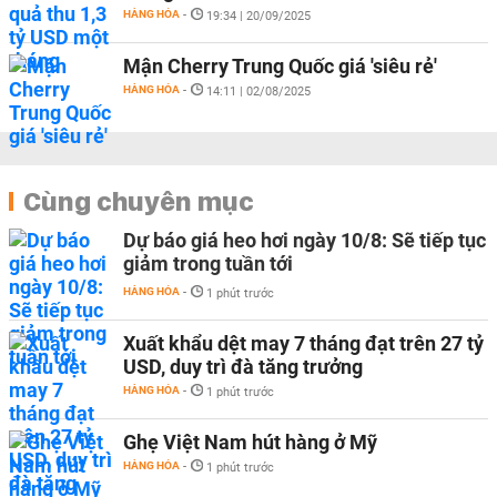
HÀNG HÓA
-
19:34 | 20/09/2025
Mận Cherry Trung Quốc giá 'siêu rẻ'
HÀNG HÓA
-
14:11 | 02/08/2025
Cùng chuyên mục
Dự báo giá heo hơi ngày 10/8: Sẽ tiếp tục
giảm trong tuần tới
HÀNG HÓA
-
1 phút trước
Xuất khẩu dệt may 7 tháng đạt trên 27 tỷ
USD, duy trì đà tăng trưởng
HÀNG HÓA
-
1 phút trước
Ghẹ Việt Nam hút hàng ở Mỹ
HÀNG HÓA
-
1 phút trước