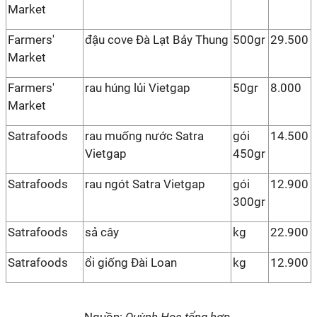
Market
Farmers'
đậu cove Đà Lạt Bảy Thung
500gr
29.500
Market
Farmers'
rau húng lủi Vietgap
50gr
8.000
Market
Satrafoods
rau muống nước Satra
gói
14.500
Vietgap
450gr
Satrafoods
rau ngót Satra Vietgap
gói
12.900
300gr
Satrafoods
sả cây
kg
22.900
Satrafoods
ổi giống Đài Loan
kg
12.900