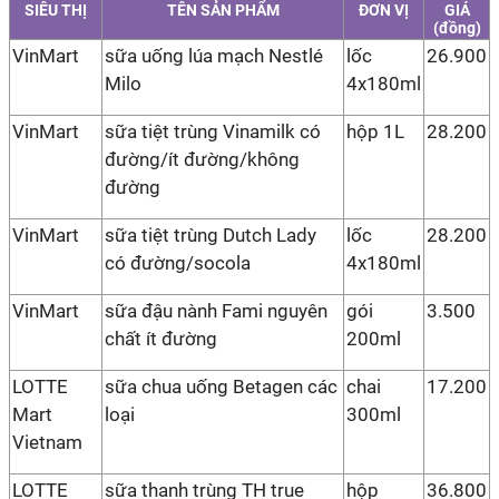
SIÊU THỊ
TÊN SẢN PHẨM
ĐƠN VỊ
GIÁ
(đồng)
VinMart
sữa uống lúa mạch Nestlé
lốc
26.900
Milo
4x180ml
VinMart
sữa tiệt trùng Vinamilk có
hộp 1L
28.200
đường/ít đường/không
đường
VinMart
sữa tiệt trùng Dutch Lady
lốc
28.200
có đường/socola
4x180ml
VinMart
sữa đậu nành Fami nguyên
gói
3.500
chất ít đường
200ml
LOTTE
sữa chua uống Betagen các
chai
17.200
Mart
loại
300ml
Vietnam
LOTTE
sữa thanh trùng TH true
hộp
36.800