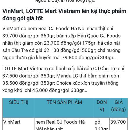
Nguồn:
Quỳnh Hoa tổng hợp.
VinMart, LOTTE Mart Vietnam lên kệ thực phẩm
đóng gói giá tốt
VinMart có nem Real CJ Foods Hà Nội nhân thịt chỉ
39.700 đồng/gói 360gr; bánh xếp Hàn Quốc CJ Foods
nhân thịt giảm còn 23.700 đồng/gói 175gr; há cảo hải
sản Cầu Tre có giá 62.100 đồng/gói 500gr; chả nướng
Ngọc thơm giá khuyến mãi 79.800 đồng/gói 300gr...
LOTTE Mart Vietnam có bánh xếp hải sản CJ Cầu Tre chỉ
37.500 đồng/gói 350gr; Mandu LC thịt bằm giảm còn
35.500 đồng/gói 350gr; Choice xúc xích truyền thống
xông khói chỉ 45.000 đồng/gói 600gr...
SIÊU THỊ
TÊN SẢN PHẨM
ĐƠN
GIÁ
VỊ
(đồng)
VinMart
nem Real CJ Foods Hà
gói
39.700
Nội nhân thịt
360gr