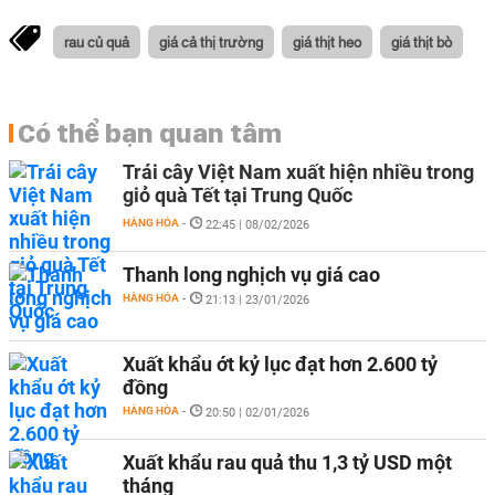
rau củ quả
giá cả thị trường
giá thịt heo
giá thịt bò
Có thể bạn quan tâm
Trái cây Việt Nam xuất hiện nhiều trong
giỏ quà Tết tại Trung Quốc
HÀNG HÓA
-
22:45 | 08/02/2026
Thanh long nghịch vụ giá cao
HÀNG HÓA
-
21:13 | 23/01/2026
Xuất khẩu ớt kỷ lục đạt hơn 2.600 tỷ
đồng
HÀNG HÓA
-
20:50 | 02/01/2026
Xuất khẩu rau quả thu 1,3 tỷ USD một
tháng