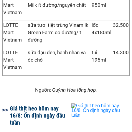
Mart
Milk ít đường/nguyên chất
950ml
Vietnam
LOTTE
sữa tươi tiệt trùng Vinamilk
lốc
32.500
Mart
Green Farm có đường/ít
4x180ml
Vietnam
đường
LOTTE
sữa đậu đen, hạnh nhân và
túi
14.300
Mart
óc chó
195ml
Vietnam
Nguồn:
Quỳnh Hoa tổng hợp.
Giá thịt heo hôm nay
16/8: Ổn định ngày đầu
tuần