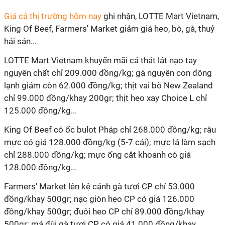
Giá cả thị trường hôm nay
ghi nhận, LOTTE Mart Vietnam,
King Of Beef, Farmers' Market giảm giá heo, bò, gà, thuỷ
hải sản...
LOTTE Mart Vietnam khuyến mãi cá thát lát nạo tay
nguyên chất chỉ 209.000 đồng/kg; gà nguyên con đông
lạnh giảm còn 62.000 đồng/kg; thịt vai bò New Zealand
chỉ 99.000 đồng/khay 200gr; thịt heo xay Choice L chỉ
125.000 đồng/kg...
King Of Beef có ốc bulot Pháp chỉ 268.000 đồng/kg; râu
mực có giá 128.000 đồng/kg (5-7 cái); mực lá làm sạch
chỉ 288.000 đồng/kg; mực ống cắt khoanh có giá
128.000 đồng/kg...
Farmers' Market lên kệ cánh gà tươi CP chỉ 53.000
đồng/khay 500gr; nạc giòn heo CP có giá 126.000
đồng/khay 500gr; đuôi heo CP chỉ 89.000 đồng/khay
500gr; má đùi gà tươi CP có giá 41.000 đồng/khay