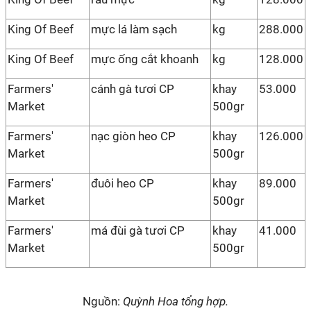
King Of Beef
mực lá làm sạch
kg
288.000
King Of Beef
mực ống cắt khoanh
kg
128.000
Farmers'
cánh gà tươi CP
khay
53.000
Market
500gr
Farmers'
nạc giòn heo CP
khay
126.000
Market
500gr
Farmers'
đuôi heo CP
khay
89.000
Market
500gr
Farmers'
má đùi gà tươi CP
khay
41.000
Market
500gr
Nguồn:
Quỳnh Hoa tổng hợp.