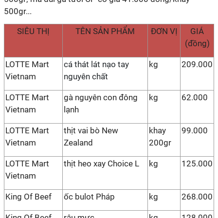
500gr...
SIÊU THỊ
TÊN SẢN PHẨM
ĐƠN VỊ
GIÁ
(đồng)
LOTTE Mart
cá thát lát nạo tay
kg
209.000
Vietnam
nguyên chất
LOTTE Mart
gà nguyên con đông
kg
62.000
Vietnam
lạnh
LOTTE Mart
thịt vai bò New
khay
99.000
Vietnam
Zealand
200gr
LOTTE Mart
thịt heo xay Choice L
kg
125.000
Vietnam
King Of Beef
ốc bulot Pháp
kg
268.000
King Of Beef
râu mực
kg
128.000