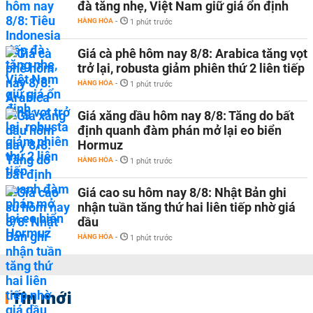
đà tăng nhẹ, Việt Nam giữ giá ổn định
HÀNG HÓA
-
1 phút trước
Giá cà phê hôm nay 8/8: Arabica tăng vọt
trở lại, robusta giảm phiên thứ 2 liên tiếp
HÀNG HÓA
-
1 phút trước
Giá xăng dầu hôm nay 8/8: Tăng do bất
định quanh đàm phán mở lại eo biển
Hormuz
HÀNG HÓA
-
1 phút trước
Giá cao su hôm nay 8/8: Nhật Bản ghi
nhận tuần tăng thứ hai liên tiếp nhờ giá
dầu
HÀNG HÓA
-
1 phút trước
Tin mới