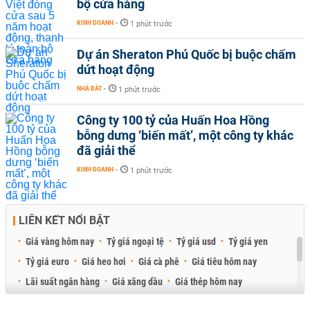
bộ cửa hàng
KINH DOANH
-
1 phút trước
Dự án Sheraton Phú Quốc bị buộc chấm
dứt hoạt động
NHÀ ĐẤT
-
1 phút trước
Công ty 100 tỷ của Huấn Hoa Hồng
bỗng dưng ‘biến mất’, một công ty khác
đã giải thể
KINH DOANH
-
1 phút trước
LIÊN KẾT NỔI BẬT
Giá vàng hôm nay
Tỷ giá ngoại tệ
Tỷ giá usd
Tỷ giá yen
Tỷ giá euro
Giá heo hơi
Giá cà phê
Giá tiêu hôm nay
Lãi suất ngân hàng
Giá xăng dầu
Giá thép hôm nay
Giá sầu riêng
Giá thịt heo
Giá gạo
Giá cao su