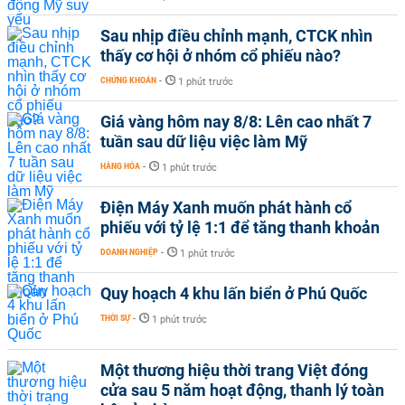
Sau nhịp điều chỉnh mạnh, CTCK nhìn
thấy cơ hội ở nhóm cổ phiếu nào?
CHỨNG KHOÁN
-
1 phút trước
Giá vàng hôm nay 8/8: Lên cao nhất 7
tuần sau dữ liệu việc làm Mỹ
HÀNG HÓA
-
1 phút trước
Điện Máy Xanh muốn phát hành cổ
phiếu với tỷ lệ 1:1 để tăng thanh khoản
DOANH NGHIỆP
-
1 phút trước
Quy hoạch 4 khu lấn biển ở Phú Quốc
THỜI SỰ
-
1 phút trước
Một thương hiệu thời trang Việt đóng
cửa sau 5 năm hoạt động, thanh lý toàn