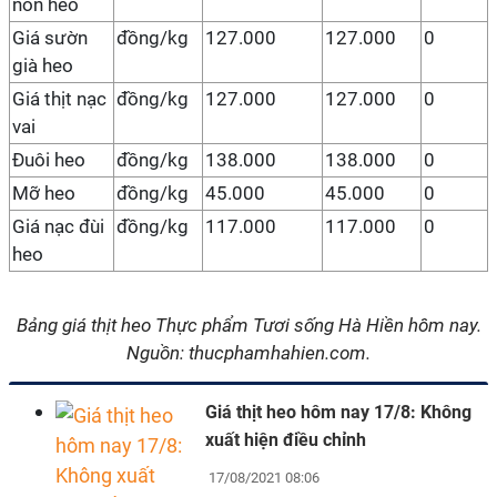
non heo
Giá sườn
đồng/kg
127.000
127.000
0
già heo
Giá thịt nạc
đồng/kg
127.000
127.000
0
vai
Đuôi heo
đồng/kg
138.000
138.000
0
Mỡ heo
đồng/kg
45.000
45.000
0
Giá nạc đùi
đồng/kg
117.000
117.000
0
heo
Bảng giá thịt heo Thực phẩm Tươi sống Hà Hiền hôm nay.
Nguồn: thucphamhahien.com.
Giá thịt heo hôm nay 17/8: Không
xuất hiện điều chỉnh
17/08/2021 08:06