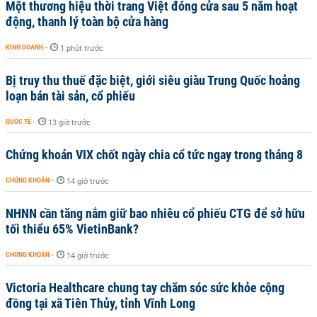
Một thương hiệu thời trang Việt đóng cửa sau 5 năm hoạt
động, thanh lý toàn bộ cửa hàng
KINH DOANH
-
1 phút trước
Bị truy thu thuế đặc biệt, giới siêu giàu Trung Quốc hoảng
loạn bán tài sản, cổ phiếu
QUỐC TẾ
-
13 giờ trước
Chứng khoán VIX chốt ngày chia cổ tức ngay trong tháng 8
CHỨNG KHOÁN
-
14 giờ trước
NHNN cần tăng nắm giữ bao nhiêu cổ phiếu CTG để sở hữu
tối thiểu 65% VietinBank?
CHỨNG KHOÁN
-
14 giờ trước
Victoria Healthcare chung tay chăm sóc sức khỏe cộng
đồng tại xã Tiên Thủy, tỉnh Vĩnh Long