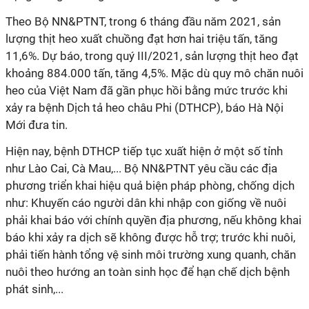
Theo Bộ NN&PTNT, trong 6 tháng đầu năm 2021, sản
lượng thịt heo xuất chuồng đạt hơn hai triệu tấn, tăng
11,6%. Dự báo, trong quý III/2021, sản lượng thịt heo đạt
khoảng 884.000 tấn, tăng 4,5%. Mặc dù quy mô chăn nuôi
heo của Việt Nam đã gần phục hồi bằng mức trước khi
xảy ra bệnh Dịch tả heo châu Phi (DTHCP), báo Hà Nội
Mới đưa tin.
Hiện nay, bệnh DTHCP tiếp tục xuất hiện ở một số tỉnh
như Lào Cai, Cà Mau,... Bộ NN&PTNT yêu cầu các địa
phương triển khai hiệu quả biện pháp phòng, chống dịch
như: Khuyến cáo người dân khi nhập con giống về nuôi
phải khai báo với chính quyền địa phương, nếu không khai
báo khi xảy ra dịch sẽ không được hỗ trợ; trước khi nuôi,
phải tiến hành tổng vệ sinh môi trường xung quanh, chăn
nuôi theo hướng an toàn sinh học để hạn chế dịch bệnh
phát sinh,...