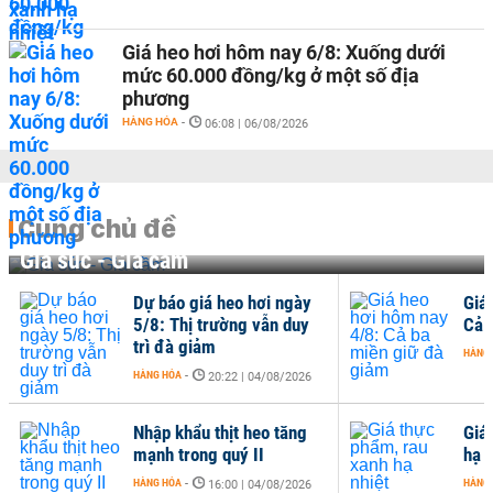
Giá heo hơi hôm nay 6/8: Xuống dưới
mức 60.000 đồng/kg ở một số địa
phương
HÀNG HÓA
-
06:08 | 06/08/2026
Cùng chủ đề
Gia súc - Gia cầm
Dự báo giá heo hơi ngày
Giá
5/8: Thị trường vẫn duy
Cả 
trì đà giảm
HÀNG
HÀNG HÓA
-
20:22 | 04/08/2026
Nhập khẩu thịt heo tăng
Giá
mạnh trong quý II
hạ n
HÀNG HÓA
-
HÀNG
16:00 | 04/08/2026