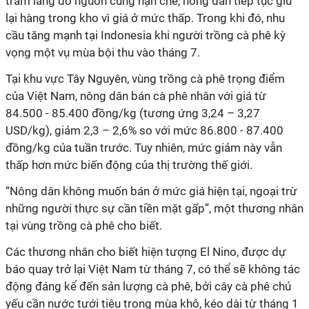
trầm lắng do nguồn cung hạn chế, nông dân tiếp tục giữ
lại hàng trong kho vì giá ở mức thấp. Trong khi đó, nhu
cầu tăng mạnh tại Indonesia khi người trồng cà phê kỳ
vọng một vụ mùa bội thu vào tháng 7.
Tại khu vực Tây Nguyên, vùng trồng cà phê trọng điểm
của Việt Nam, nông dân bán cà phê nhân với giá từ
84.500 - 85.400 đồng/kg (tương ứng 3,24 – 3,27
USD/kg), giảm 2,3 – 2,6% so với mức 86.800 - 87.400
đồng/kg của tuần trước. Tuy nhiên, mức giảm này vẫn
thấp hơn mức biến động của thị trường thế giới.
“Nông dân không muốn bán ở mức giá hiện tại, ngoại trừ
những người thực sự cần tiền mặt gấp”, một thương nhân
tại vùng trồng cà phê cho biết.
Các thương nhân cho biết hiện tượng El Nino, được dự
báo quay trở lại Việt Nam từ tháng 7, có thể sẽ không tác
động đáng kể đến sản lượng cà phê, bởi cây cà phê chủ
yếu cần nước tưới tiêu trong mùa khô, kéo dài từ tháng 1