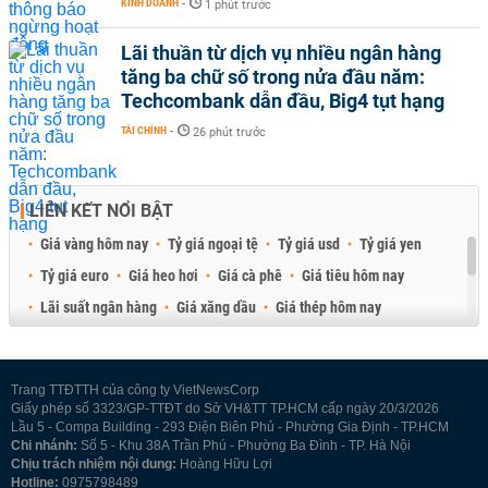
KINH DOANH
-
1 phút trước
Lãi thuần từ dịch vụ nhiều ngân hàng
tăng ba chữ số trong nửa đầu năm:
Techcombank dẫn đầu, Big4 tụt hạng
TÀI CHÍNH
-
26 phút trước
LIÊN KẾT NỔI BẬT
Giá vàng hôm nay
Tỷ giá ngoại tệ
Tỷ giá usd
Tỷ giá yen
Tỷ giá euro
Giá heo hơi
Giá cà phê
Giá tiêu hôm nay
Lãi suất ngân hàng
Giá xăng dầu
Giá thép hôm nay
Giá sầu riêng
Giá thịt heo
Giá gạo
Giá cao su
Best Retail Brokers
Diễn đàn đầu tư Việt Nam 2026
Trang TTĐTTH của công ty VietNewsCorp
Giấy phép số 3323/GP-TTĐT do Sở VH&TT TP.HCM cấp ngày 20/3/2026
Lầu 5 - Compa Building - 293 Điện Biên Phủ - Phường Gia Định - TP.HCM
Chi nhánh:
Số 5 - Khu 38A Trần Phú - Phường Ba Đình - TP. Hà Nội
Chịu trách nhiệm nội dung:
Hoàng Hữu Lợi
Hotline:
0975798489