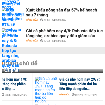
Xuất khẩu nông sản đạt 57% kế hoạch
sau 7 tháng
HÀNG HÓA
-
07:01 | 04/08/2026
Giá cà phê hôm nay 4/8: Robusta tiếp tục
tăng nhẹ, arabica quay đầu giảm sâu
HÀNG HÓA
-
07:48 | 04/08/2026
Cùng chủ đề
Cà phê
 phê hôm nay 1/8:
Giá cà phê hôm nay 29/7:
a tăng nhẹ phiên
Tăng mạnh phiên thứ ba
ên tiếp,...
liên tiếp do nguồn...
-
HÀNG HÓA
-
08:30 | 01/08/2026
07:39 | 29/07/2026