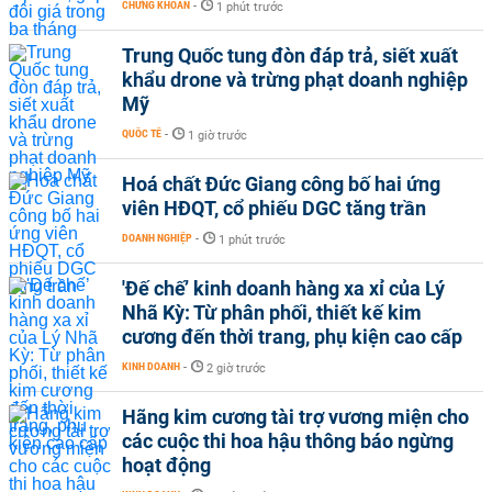
CHỨNG KHOÁN
-
1 phút trước
Trung Quốc tung đòn đáp trả, siết xuất
khẩu drone và trừng phạt doanh nghiệp
Mỹ
QUỐC TẾ
-
1 giờ trước
Hoá chất Đức Giang công bố hai ứng
viên HĐQT, cổ phiếu DGC tăng trần
DOANH NGHIỆP
-
1 phút trước
'Đế chế’ kinh doanh hàng xa xỉ của Lý
Nhã Kỳ: Từ phân phối, thiết kế kim
cương đến thời trang, phụ kiện cao cấp
KINH DOANH
-
2 giờ trước
Hãng kim cương tài trợ vương miện cho
các cuộc thi hoa hậu thông báo ngừng
hoạt động