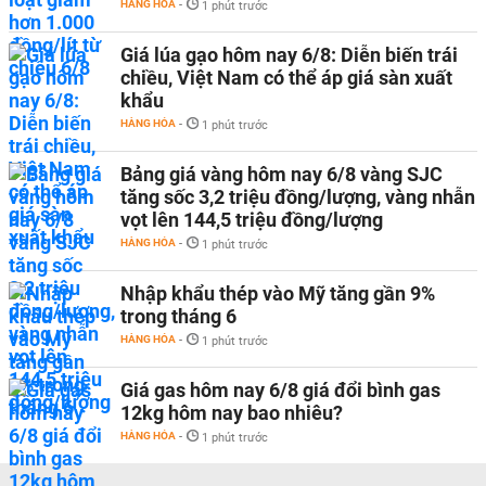
HÀNG HÓA
-
1 phút trước
Giá lúa gạo hôm nay 6/8: Diễn biến trái
chiều, Việt Nam có thể áp giá sàn xuất
khẩu
HÀNG HÓA
-
1 phút trước
Bảng giá vàng hôm nay 6/8 vàng SJC
tăng sốc 3,2 triệu đồng/lượng, vàng nhẫn
vọt lên 144,5 triệu đồng/lượng
HÀNG HÓA
-
1 phút trước
Nhập khẩu thép vào Mỹ tăng gần 9%
trong tháng 6
HÀNG HÓA
-
1 phút trước
Giá gas hôm nay 6/8 giá đổi bình gas
12kg hôm nay bao nhiêu?
HÀNG HÓA
-
1 phút trước