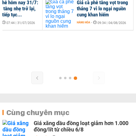
 phê hôm nay 31/7:
Giá cà phê tăng vọt trong
 tăng nhẹ trở lại,
tháng 7 vì lo ngại nguồn
 tiếp tục...
cung khan hiếm
-
HÀNG HÓA
-
07:44 | 31/07/2026
09:34 | 04/08/2026
Cùng chuyên mục
Giá xăng dầu đồng loạt giảm hơn 1.000
đồng/lít từ chiều 6/8