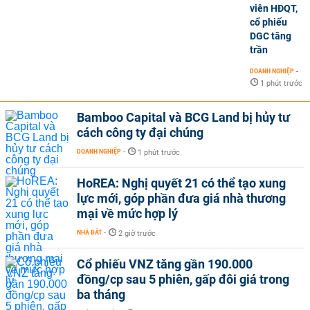
viên HĐQT,
cổ phiếu
DGC tăng
trần
DOANH NGHIỆP
-
1 phút trước
Bamboo Capital và BCG Land bị hủy tư
cách công ty đại chúng
DOANH NGHIỆP
-
1 phút trước
HoREA: Nghị quyết 21 có thể tạo xung
lực mới, góp phần đưa giá nhà thương
mại về mức hợp lý
NHÀ ĐẤT
-
2 giờ trước
Cổ phiếu VNZ tăng gần 190.000
đồng/cp sau 5 phiên, gấp đôi giá trong
ba tháng