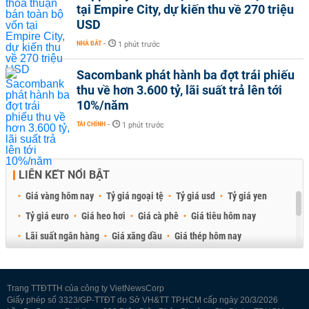
tại Empire City, dự kiến thu về 270 triệu
USD
NHÀ ĐẤT
-
1 phút trước
Sacombank phát hành ba đợt trái phiếu
thu về hơn 3.600 tỷ, lãi suất trả lên tới
10%/năm
TÀI CHÍNH
-
1 phút trước
LIÊN KẾT NỔI BẬT
Giá vàng hôm nay
Tỷ giá ngoại tệ
Tỷ giá usd
Tỷ giá yen
Tỷ giá euro
Giá heo hơi
Giá cà phê
Giá tiêu hôm nay
Lãi suất ngân hàng
Giá xăng dầu
Giá thép hôm nay
Giá sầu riêng
Giá thịt heo
Giá gạo
Giá cao su
Best Retail Brokers
Diễn đàn đầu tư Việt Nam 2026
Trang TTĐTTH của công ty VietNewsCorp
Giấy phép số 3323/GP-TTĐT do Sở VH&TT TP.HCM cấp ngày 20/3/2026