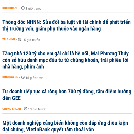
KINH DOANH
-
1 giờ trước
Thống đốc NHNN: Sửa đổi ba luật về tài chính để phát triển
thị trường vốn, giảm phụ thuộc vào ngân hàng
TÀI CHÍNH
-
15 giờ trước
Tặng nhà 120 tỷ cho em gái chỉ là bề nổi, Mai Phương Thúy
còn sở hữu danh mục đầu tư từ chứng khoán, trái phiếu tới
nhà hàng, phim ảnh
KINH DOANH
-
15 giờ trước
Tự doanh tiếp tục xả ròng hơn 700 tỷ đồng, tâm điểm hướng
đến GEE
CHỨNG KHOÁN
-
13 giờ trước
Một doanh nghiệp cảng biển không còn đáp ứng điều kiện
đại chúng, VietinBank quyết tâm thoái vốn