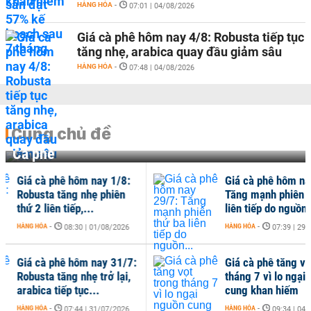
HÀNG HÓA
-
07:01 | 04/08/2026
Giá cà phê hôm nay 4/8: Robusta tiếp tục
tăng nhẹ, arabica quay đầu giảm sâu
HÀNG HÓA
-
07:48 | 04/08/2026
Cùng chủ đề
Cà phê
 phê hôm nay 1/8:
Giá cà phê hôm nay 29/7:
a tăng nhẹ phiên
Tăng mạnh phiên thứ ba
ên tiếp,...
liên tiếp do nguồn...
-
HÀNG HÓA
-
08:30 | 01/08/2026
07:39 | 29/07/2026
 phê hôm nay 31/7:
Giá cà phê tăng vọt trong
 tăng nhẹ trở lại,
tháng 7 vì lo ngại nguồn
 tiếp tục...
cung khan hiếm
-
HÀNG HÓA
-
07:44 | 31/07/2026
09:34 | 04/08/2026