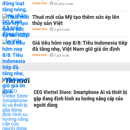
HÀNG HÓA
-
39 phút trước
Thuế mới của Mỹ tạo thêm sức ép lên
thủy sản Việt
HÀNG HÓA
-
2 giờ trước
Giá tiêu hôm nay 8/8: Tiêu Indonesia tiếp
đà tăng nhẹ, Việt Nam giữ giá ổn định
HÀNG HÓA
-
3 giờ trước
Tin mới
CEO Viettel Store: Smartphone AI và thiết bị
gập đang định hình xu hướng nâng cấp của
người dùng