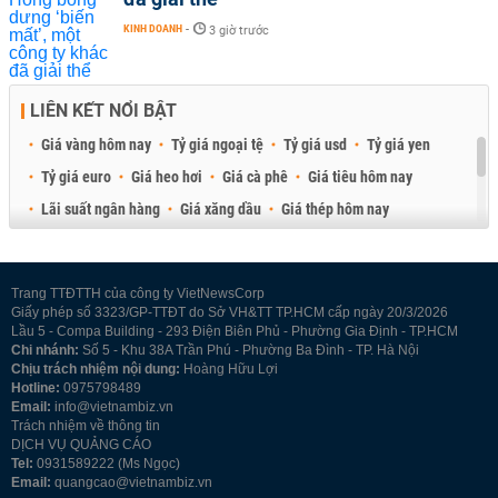
KINH DOANH
-
3 giờ trước
LIÊN KẾT NỔI BẬT
Giá vàng hôm nay
Tỷ giá ngoại tệ
Tỷ giá usd
Tỷ giá yen
Tỷ giá euro
Giá heo hơi
Giá cà phê
Giá tiêu hôm nay
Lãi suất ngân hàng
Giá xăng dầu
Giá thép hôm nay
Giá sầu riêng
Giá thịt heo
Giá gạo
Giá cao su
Best Retail Brokers
Diễn đàn đầu tư Việt Nam 2026
Trang TTĐTTH của công ty VietNewsCorp
Giấy phép số 3323/GP-TTĐT do Sở VH&TT TP.HCM cấp ngày 20/3/2026
Lầu 5 - Compa Building - 293 Điện Biên Phủ - Phường Gia Định - TP.HCM
Chi nhánh:
Số 5 - Khu 38A Trần Phú - Phường Ba Đình - TP. Hà Nội
Chịu trách nhiệm nội dung:
Hoàng Hữu Lợi
Hotline:
0975798489
Email:
info@vietnambiz.vn
Trách nhiệm về thông tin
DỊCH VỤ QUẢNG CÁO
Tel:
0931589222 (Ms Ngọc)
Email:
quangcao@vietnambiz.vn