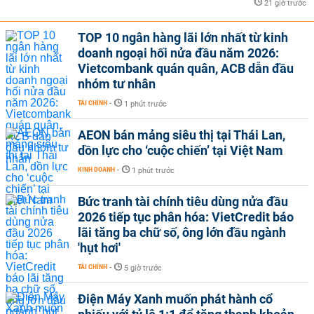
21 giờ trước
TOP 10 ngân hàng lãi lớn nhất từ kinh
doanh ngoại hối nửa đầu năm 2026:
Vietcombank quán quân, ACB dẫn đầu
nhóm tư nhân
TÀI CHÍNH
-
1 phút trước
AEON bán mảng siêu thị tại Thái Lan,
dồn lực cho ‘cuộc chiến’ tại Việt Nam
KINH DOANH
-
1 phút trước
Bức tranh tài chính tiêu dùng nửa đầu
2026 tiếp tục phân hóa: VietCredit báo
lãi tăng ba chữ số, ông lớn đầu ngành
'hụt hơi'
TÀI CHÍNH
-
5 giờ trước
Điện Máy Xanh muốn phát hành cổ