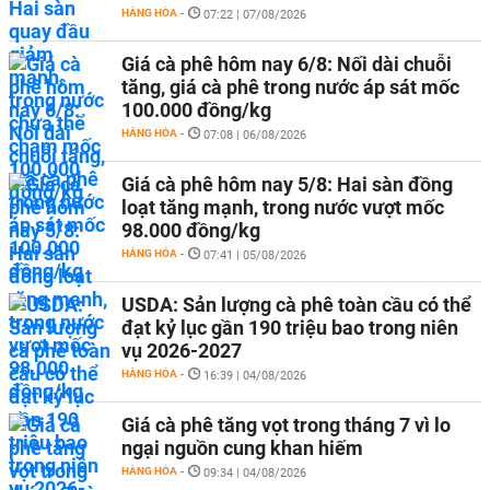
HÀNG HÓA
-
07:22 | 07/08/2026
Giá cà phê hôm nay 6/8: Nối dài chuỗi
tăng, giá cà phê trong nước áp sát mốc
100.000 đồng/kg
HÀNG HÓA
-
07:08 | 06/08/2026
Giá cà phê hôm nay 5/8: Hai sàn đồng
loạt tăng mạnh, trong nước vượt mốc
98.000 đồng/kg
HÀNG HÓA
-
07:41 | 05/08/2026
USDA: Sản lượng cà phê toàn cầu có thể
đạt kỷ lục gần 190 triệu bao trong niên
vụ 2026-2027
HÀNG HÓA
-
16:39 | 04/08/2026
Giá cà phê tăng vọt trong tháng 7 vì lo
ngại nguồn cung khan hiếm
HÀNG HÓA
-
09:34 | 04/08/2026