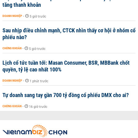
tăng thanh khoản
DOANH NGHIỆP
-
5 giờ trước
Sau nhịp điều chỉnh mạnh, CTCK nhìn thấy cơ hội ở nhóm cổ
phiếu nào?
CHỨNG KHOÁN
-
5 giờ trước
Lịch cổ tức tuần tới: Masan Consumer, BSR, MBBank chốt
quyền, tỷ lệ cao nhất 100%
DOANH NGHIỆP
-
1 phút trước
Tự doanh sang tay gần 700 tỷ đồng cổ phiếu DMX cho ai?
CHỨNG KHOÁN
-
16 giờ trước