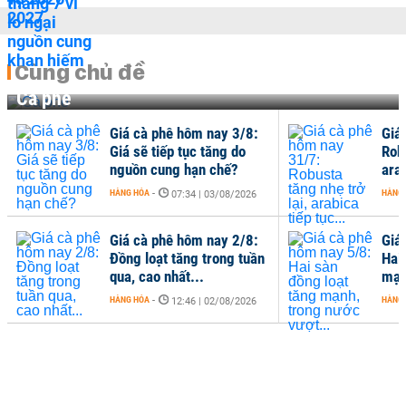
Cùng chủ đề
Cà phê
Giá cà phê hôm nay 3/8:
Giá
Giá sẽ tiếp tục tăng do
Robu
nguồn cung hạn chế?
arab
HÀNG HÓA
-
HÀNG
07:34 | 03/08/2026
Giá cà phê hôm nay 2/8:
Giá
Đồng loạt tăng trong tuần
Hai
qua, cao nhất...
mạn
HÀNG HÓA
-
HÀNG
12:46 | 02/08/2026