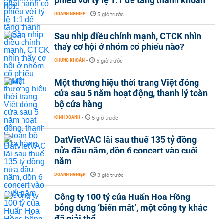
phiếu với tỷ lệ 1:1 để tăng thanh khoản
DOANH NGHIỆP
-
5 giờ trước
Sau nhịp điều chỉnh mạnh, CTCK nhìn
thấy cơ hội ở nhóm cổ phiếu nào?
CHỨNG KHOÁN
-
5 giờ trước
Một thương hiệu thời trang Việt đóng
cửa sau 5 năm hoạt động, thanh lý toàn
bộ cửa hàng
KINH DOANH
-
5 giờ trước
DatVietVAC lãi sau thuế 135 tỷ đồng
nửa đầu năm, dồn 6 concert vào cuối
năm
DOANH NGHIỆP
-
3 giờ trước
Công ty 100 tỷ của Huấn Hoa Hồng
bỗng dưng ‘biến mất’, một công ty khác
đã giải thể