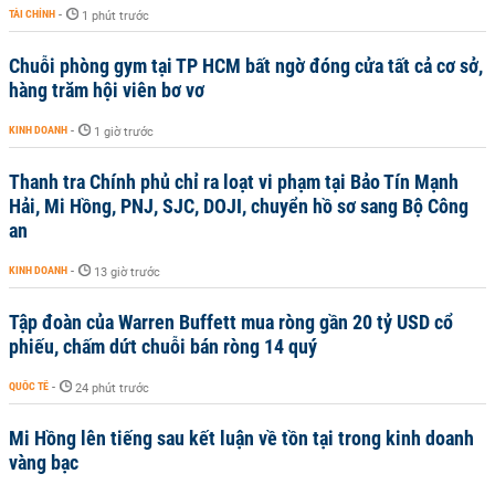
TÀI CHÍNH
-
1 phút trước
Chuỗi phòng gym tại TP HCM bất ngờ đóng cửa tất cả cơ sở,
hàng trăm hội viên bơ vơ
KINH DOANH
-
1 giờ trước
Thanh tra Chính phủ chỉ ra loạt vi phạm tại Bảo Tín Mạnh
Hải, Mi Hồng, PNJ, SJC, DOJI, chuyển hồ sơ sang Bộ Công
an
KINH DOANH
-
13 giờ trước
Tập đoàn của Warren Buffett mua ròng gần 20 tỷ USD cổ
phiếu, chấm dứt chuỗi bán ròng 14 quý
QUỐC TẾ
-
24 phút trước
Mi Hồng lên tiếng sau kết luận về tồn tại trong kinh doanh
vàng bạc