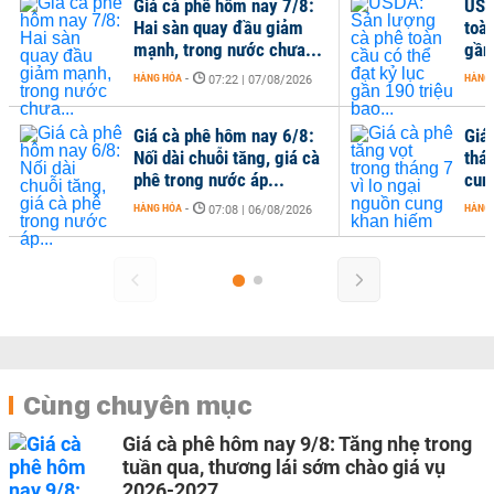
Giá cà phê hôm nay 7/8:
USD
Hai sàn quay đầu giảm
toàn
mạnh, trong nước chưa...
gần 
HÀNG HÓA
-
HÀNG
07:22 | 07/08/2026
Giá cà phê hôm nay 6/8:
Giá
Nối dài chuỗi tăng, giá cà
thán
phê trong nước áp...
cun
HÀNG HÓA
-
HÀNG
07:08 | 06/08/2026
Cùng chuyên mục
Giá cà phê hôm nay 9/8: Tăng nhẹ trong
tuần qua, thương lái sớm chào giá vụ
2026-2027