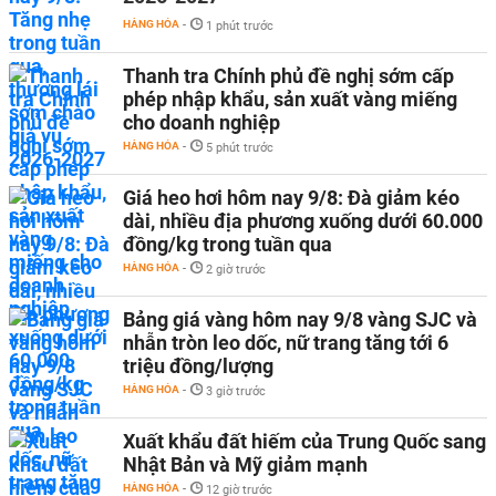
HÀNG HÓA
-
1 phút trước
Thanh tra Chính phủ đề nghị sớm cấp
phép nhập khẩu, sản xuất vàng miếng
cho doanh nghiệp
HÀNG HÓA
-
5 phút trước
Giá heo hơi hôm nay 9/8: Đà giảm kéo
dài, nhiều địa phương xuống dưới 60.000
đồng/kg trong tuần qua
HÀNG HÓA
-
2 giờ trước
Bảng giá vàng hôm nay 9/8 vàng SJC và
nhẫn tròn leo dốc, nữ trang tăng tới 6
triệu đồng/lượng
HÀNG HÓA
-
3 giờ trước
Xuất khẩu đất hiếm của Trung Quốc sang
Nhật Bản và Mỹ giảm mạnh
HÀNG HÓA
-
12 giờ trước