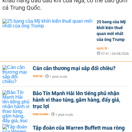
khẩu hàng đầu dầu khí của Nga, có thể bao gồm
cả Trung Quốc.
25 bang của Mỹ
khởi kiện thuế
quan mới nhất
của ông Trump
QUỐC TẾ
-
07:41 | 04/08/2026
Cán cân thương mại sắp đổi chiều?
THỜI SỰ
-
1 phút trước
Bảo Tín Mạnh Hải lên tiếng phủ nhận
hành vi thao túng, găm hàng, đẩy giá,
trục lợi
KINH DOANH
-
1 phút trước
Tập đoàn của Warren Buffett mua ròng