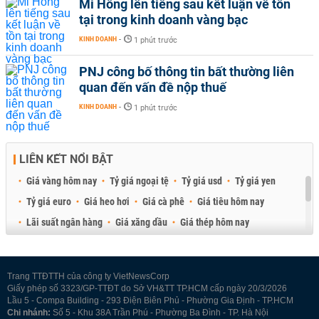
Mi Hồng lên tiếng sau kết luận về tồn
tại trong kinh doanh vàng bạc
KINH DOANH
-
1 phút trước
PNJ công bố thông tin bất thường liên
quan đến vấn đề nộp thuế
KINH DOANH
-
1 phút trước
LIÊN KẾT NỔI BẬT
Giá vàng hôm nay
Tỷ giá ngoại tệ
Tỷ giá usd
Tỷ giá yen
Tỷ giá euro
Giá heo hơi
Giá cà phê
Giá tiêu hôm nay
Lãi suất ngân hàng
Giá xăng dầu
Giá thép hôm nay
Giá sầu riêng
Giá thịt heo
Giá gạo
Giá cao su
Best Retail Brokers
Diễn đàn đầu tư Việt Nam 2026
Trang TTĐTTH của công ty VietNewsCorp
Giấy phép số 3323/GP-TTĐT do Sở VH&TT TP.HCM cấp ngày 20/3/2026
Lầu 5 - Compa Building - 293 Điện Biên Phủ - Phường Gia Định - TP.HCM
Chi nhánh:
Số 5 - Khu 38A Trần Phú - Phường Ba Đình - TP. Hà Nội