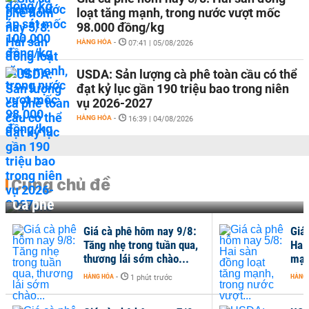
loạt tăng mạnh, trong nước vượt mốc
98.000 đồng/kg
HÀNG HÓA
-
07:41 | 05/08/2026
USDA: Sản lượng cà phê toàn cầu có thể
đạt kỷ lục gần 190 triệu bao trong niên
vụ 2026-2027
HÀNG HÓA
-
16:39 | 04/08/2026
Cùng chủ đề
Cà phê
Giá cà phê hôm nay 9/8:
Giá
Tăng nhẹ trong tuần qua,
Hai
thương lái sớm chào...
mạn
HÀNG HÓA
-
HÀNG
1 phút trước