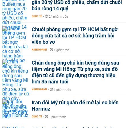
gần 20 tỷ USD cổ phiếu, chấm dứt chuỗi
bán ròng 14 quý
QUỐC TẾ
-
24 phút trước
Chuỗi phòng gym tại TP HCM bất ngờ
đóng cửa tất cả cơ sở, hàng trăm hội
viên bơ vơ
KINH DOANH
-
1 giờ trước
Chân dung ông chủ kín tiếng đứng sau
tiệm vàng Mi Hồng: Từ phụ xe, sửa đồ
điện tử cũ đến gây dựng thương hiệu
hơn 35 năm tuổi
KINH DOANH
-
1 phút trước
Iran đòi Mỹ rút quân để mở lại eo biển
Hormuz
QUỐC TẾ
-
1 phút trước