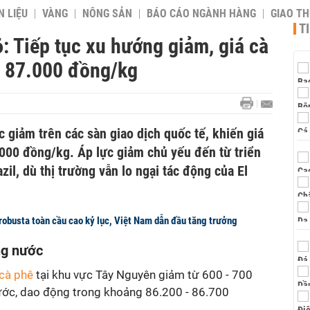
 LIỆU
VÀNG
NÔNG SẢN
BÁO CÁO NGÀNH HÀNG
GIAO T
T
: Tiếp tục xu hướng giảm, giá cà
i 87.000 đồng/kg
ục giảm trên các sàn giao dịch quốc tế, khiến giá
000 đồng/kg. Áp lực giảm chủ yếu đến từ triển
zil, dù thị trường vẫn lo ngại tác động của El
robusta toàn cầu cao kỷ lục, Việt Nam dẫn đầu tăng trưởng
ong nước
 cà phê
tại khu vực Tây Nguyên giảm từ 600 - 700
ước, dao động trong khoảng 86.200 - 86.700