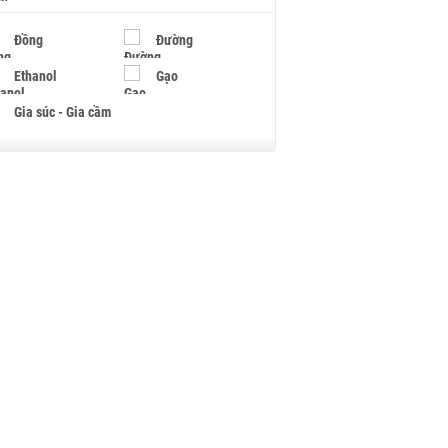
Đồng
Đường
Ethanol
Gạo
Gia súc - Gia cầm
Giấy
Gỗ
Hạt điều
Hồ tiêu - Hạt tiêu
Khí đốt
Kim loại khác
Mắc ca
Muối
Ngũ cốc
Nhựa - Hạt nhựa
Palladium
Phân bón