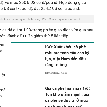
d), về mốc 260,6 US cent/pound. Hợp đồng giao
5 US cent/pound), đạt 254,2 US cent/pound.
rk trong phiên giao dịch ngày 1/6.
(Nguồn: giacaphe.com)
abica đã giảm 1,9% trong phiên giao dịch vừa qua sau
ớc, đánh dấu tuần giảm thứ 5 liên tiếp.
thu
ICO: Xuất khẩu cà phê
cà
robusta toàn cầu cao kỷ
lục, Việt Nam dẫn đầu
t
tăng trưởng
01/06/2026 - 06:57
iệt
Giá cà phê hôm nay 1/6:
 môi
Tồn kho giảm mạnh, giá
ho
cà phê sẽ duy trì ở mức
cao trong tuần này?