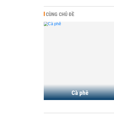
CÙNG CHỦ ĐỀ
Giá cà phê hôm nay 5/8: Hai
sàn đồng loạt tăng mạnh,
trong nước vượt...
HÀNG HÓA
-
07:41 | 05/08/2026
USDA: Sản lượng cà phê
toàn cầu có thể đạt kỷ lục
gần 190 triệu bao...
HÀNG HÓA
-
16:39 | 04/08/2026
Cà phê