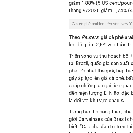
giảm 1,88% (5 US cent/poun
tháng 9/2026 giảm 1,74% (4,
Giá cà phê arabica trên sàn New Yo
Theo
Reuters
, giá cà phê ar
khi đã giảm 2,5% vào tuần trư
Triển vọng vụ thu hoạch bội 
tại Brazil, quốc gia sản xuất 
phê lớn nhất thế giới, tiếp tục
gây áp lực lên giá cà phê, bấ
chấp những lo ngại liên quan
đến hiện tượng El Niño, đặc b
là đối với khu vực châu Á.
Trong bản tin hàng tuần, nhà
giới Carvalhaes của Brazil c
biết: “Các nhà đầu tư trên thị