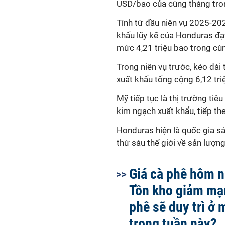
USD/bao của cùng tháng tron
Tính từ đầu niên vụ 2025-202
khẩu lũy kế của Honduras đạt
mức 4,21 triệu bao trong cùn
Trong niên vụ trước, kéo dà
xuất khẩu tổng cộng 6,12 tri
Mỹ tiếp tục là thị trường ti
kim ngạch xuất khẩu, tiếp th
Honduras hiện là quốc gia s
thứ sáu thế giới về sản lượng
Giá cà phê hôm n
Tồn kho giảm mạn
phê sẽ duy trì ở
trong tuần này?