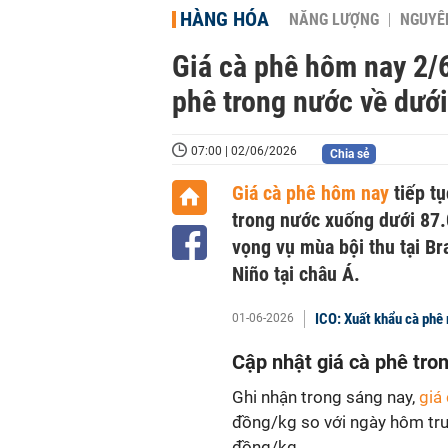
HÀNG HÓA
NĂNG LƯỢNG
NGUYÊN
Giá cà phê hôm nay 2/6
phê trong nước về dướ
07:00 | 02/06/2026
Chia sẻ
Giá cà phê hôm nay
tiếp t
trong nước xuống dưới 87.
vọng vụ mùa bội thu tại Bra
Niño tại châu Á.
ICO: Xuất khẩu cà phê 
01-06-2026
Cập nhật giá cà phê tr
Ghi nhận trong sáng nay,
giá
đồng/kg so với ngày hôm tr
đồng/kg.