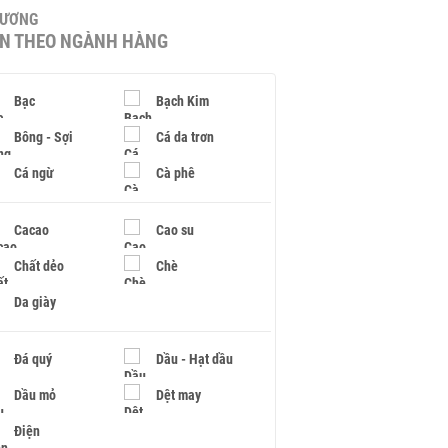
HƯƠNG
IN THEO NGÀNH HÀNG
Bạc
Bạch Kim
Bông - Sợi
Cá da trơn
Cá ngừ
Cà phê
Cacao
Cao su
Chất dẻo
Chè
Da giày
Đá quý
Dầu - Hạt dầu
Dầu mỏ
Dệt may
Điện