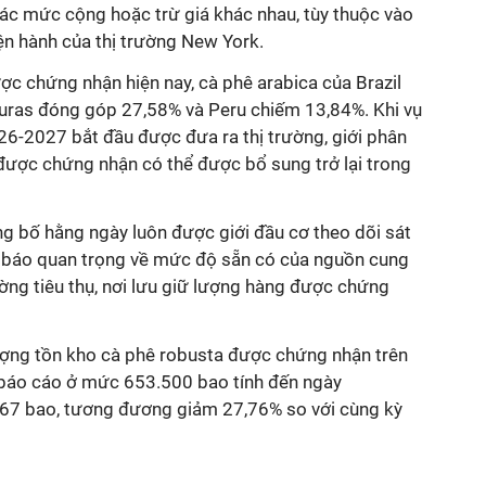
các mức cộng hoặc trừ giá khác nhau, tùy thuộc vào
iện hành của thị trường New York.
c chứng nhận hiện nay, cà phê arabica của Brazil
uras đóng góp 27,58% và Peru chiếm 13,84%. Khi vụ
26-2027 bắt đầu được đưa ra thị trường, giới phân
 được chứng nhận có thể được bổ sung trở lại trong
ng bố hằng ngày luôn được giới đầu cơ theo dõi sát
ỉ báo quan trọng về mức độ sẵn có của nguồn cung
rường tiêu thụ, nơi lưu giữ lượng hàng được chứng
lượng tồn kho cà phê robusta được chứng nhận trên
báo cáo ở mức 653.500 bao tính đến ngày
67 bao, tương đương giảm 27,76% so với cùng kỳ