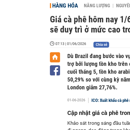
HÀNG HÓA
NĂNG LƯỢNG
NGUYÊN
Giá cà phê hôm nay 1/
sẽ duy trì ở mức cao t
07:13 | 01/06/2026
Chia sẻ
Dù Brazil đang bước vào v
trợ bởi lượng tồn kho trên
cuối tháng 5, tồn kho ara
50,29% so với cùng kỳ năm 
London giảm 27,76%.
ICO: Xuất khẩu cà phê 
01-06-2026
Cập nhật giá cà phê tr
Khảo sát trong sáng đầu tuầ