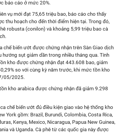
được báo cáo ở mức 20%.
ên vụ mới đạt 75,65 triệu bao, báo cáo cho thấy
c thu hoạch cho đến thời điểm hiện tại. Trong đó,
phê robusta (conilon) và khoảng 5,99 triệu bao cà
ch.
a chế biến ướt được chứng nhận trên Sàn Giao dịch
u hướng sụt giảm dần trong nhiều tháng qua. Tính
tồn kho được chứng nhận đạt 443.608 bao, giảm
0,29% so với cùng kỳ năm trước, khi mức tồn kho
7/05/2025.
 tồn kho arabica được chứng nhận đã giảm 9.298
ca chế biến ướt đủ điều kiện giao vào hệ thống kho
 York gồm: Brazil, Burundi, Colombia, Costa Rica,
duras, Kenya, Mexico, Nicaragua, Papua New Guinea,
nia và Uganda. Cà phê từ các quốc gia này được