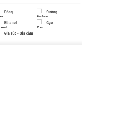
Đồng
Đường
Ethanol
Gạo
Gia súc - Gia cầm
Giấy
Gỗ
Hạt điều
Hồ tiêu - Hạt tiêu
Khí đốt
Kim loại khác
Mắc ca
Muối
Ngũ cốc
Nhựa - Hạt nhựa
Palladium
Phân bón