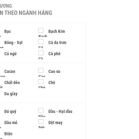
HƯƠNG
IN THEO NGÀNH HÀNG
Bạc
Bạch Kim
Bông - Sợi
Cá da trơn
Cá ngừ
Cà phê
Cacao
Cao su
Chất dẻo
Chè
Da giày
Đá quý
Dầu - Hạt dầu
Dầu mỏ
Dệt may
Điện