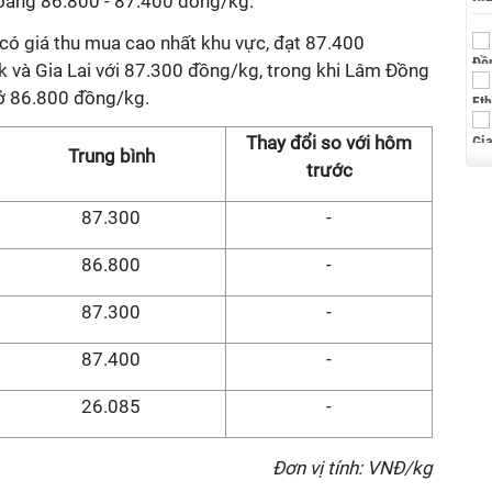
oảng 86.800 - 87.400 đồng/kg.
có giá thu mua cao nhất khu vực, đạt 87.400
k và Gia Lai với 87.300 đồng/kg, trong khi Lâm Đồng
 ở 86.800 đồng/kg.
Thay đổi so với hôm
Trung bình
trước
87.300
-
86.800
-
87.300
-
87.400
-
26.085
-
Đơn vị tính: VNĐ/kg