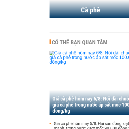
Cà phê
CÓ THỂ BẠN QUAN TÂM
Giá cà phê hôm nay 6/8: Nối dài chuỗ
giá cà phê trong nước áp sát mốc 10
đồng/kg
Giá cà phê hôm nay 5/8: Hai sàn đồng loạ
mạnh, trong nước vượt mốc 98.000 đồng