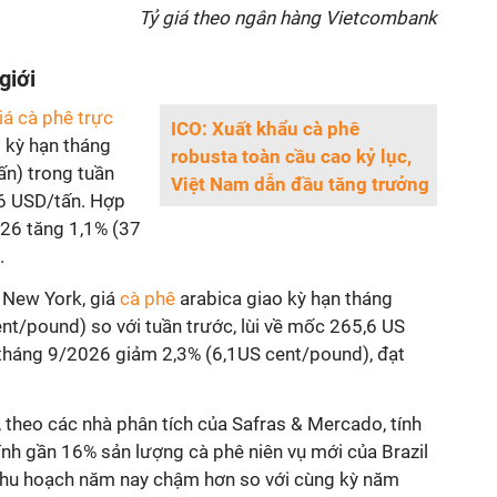
Tỷ giá theo ngân hàng Vietcombank
giới
iá cà phê trực
ICO: Xuất khẩu cà phê
 kỳ hạn tháng
robusta toàn cầu cao kỷ lục,
n) trong tuần
Việt Nam dẫn đầu tăng trưởng
6 USD/tấn. Hợp
26 tăng 1,1% (37
.
h New York, giá
cà phê
arabica giao kỳ hạn tháng
nt/pound) so với tuần trước, lùi về mốc 265,6 US
tháng 9/2026 giảm 2,3% (6,1US cent/pound), đạt
, theo các nhà phân tích của Safras & Mercado, tính
nh gần 16% sản lượng cà phê niên vụ mới của Brazil
thu hoạch năm nay chậm hơn so với cùng kỳ năm