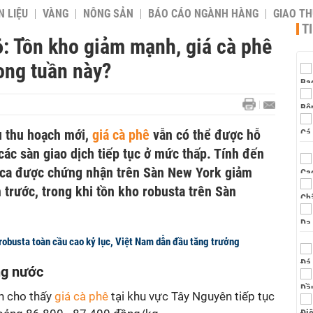
 LIỆU
VÀNG
NÔNG SẢN
BÁO CÁO NGÀNH HÀNG
GIAO T
T
6: Tồn kho giảm mạnh, giá cà phê
rong tuần này?
ụ thu hoạch mới,
giá cà phê
vẫn có thể được hỗ
 các sàn giao dịch tiếp tục ở mức thấp. Tính đến
bica được chứng nhận trên Sàn New York giảm
trước, trong khi tồn kho robusta trên Sàn
robusta toàn cầu cao kỷ lục, Việt Nam dẫn đầu tăng trưởng
ong nước
n cho thấy
giá cà phê
tại khu vực Tây Nguyên tiếp tục