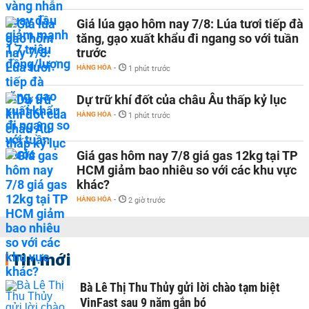
Giá lúa gạo hôm nay 7/8: Lúa tươi tiếp đà
tăng, gạo xuất khẩu đi ngang so với tuần
trước
HÀNG HÓA
-
1 phút trước
Dự trữ khí đốt của châu Âu thấp kỷ lục
HÀNG HÓA
-
1 phút trước
Giá gas hôm nay 7/8 giá gas 12kg tại TP
HCM giảm bao nhiêu so với các khu vực
khác?
HÀNG HÓA
-
2 giờ trước
Tin mới
Bà Lê Thị Thu Thủy gửi lời chào tạm biệt
VinFast sau 9 năm gắn bó