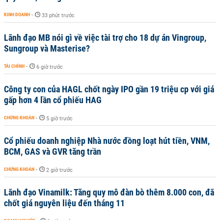
KINH DOANH
-
33 phút trước
Lãnh đạo MB nói gì về việc tài trợ cho 18 dự án Vingroup,
Sungroup và Masterise?
TÀI CHÍNH
-
6 giờ trước
Công ty con của HAGL chốt ngày IPO gần 19 triệu cp với giá
gấp hơn 4 lần cổ phiếu HAG
CHỨNG KHOÁN
-
5 giờ trước
Cổ phiếu doanh nghiệp Nhà nước đồng loạt hút tiền, VNM,
BCM, GAS và GVR tăng trần
CHỨNG KHOÁN
-
2 giờ trước
Lãnh đạo Vinamilk: Tăng quy mô đàn bò thêm 8.000 con, đã
chốt giá nguyên liệu đến tháng 11