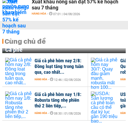
Xuất khẩu nông sản đạt 57% kế hoạch
sau 7 tháng
HÀNG HÓA
-
07:01 | 04/08/2026
Cùng chủ đề
Cà phê
Giá cà phê hôm nay 2/8:
Giá
Đồng loạt tăng trong tuần
Qua
qua, cao nhất...
rob
HÀNG HÓA
-
HÀNG
12:46 | 02/08/2026
Giá cà phê hôm nay 1/8:
USD
Robusta tăng nhẹ phiên
toàn
thứ 2 liên tiếp,...
gần 
HÀNG HÓA
-
HÀNG
08:30 | 01/08/2026