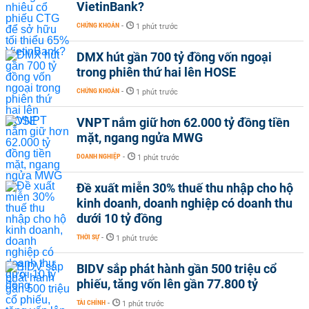
VietinBank?
CHỨNG KHOÁN
-
1 phút trước
DMX hút gần 700 tỷ đồng vốn ngoại
trong phiên thứ hai lên HOSE
CHỨNG KHOÁN
-
1 phút trước
VNPT nắm giữ hơn 62.000 tỷ đồng tiền
mặt, ngang ngửa MWG
DOANH NGHIỆP
-
1 phút trước
Đề xuất miễn 30% thuế thu nhập cho hộ
kinh doanh, doanh nghiệp có doanh thu
dưới 10 tỷ đồng
THỜI SỰ
-
1 phút trước
BIDV sắp phát hành gần 500 triệu cổ
phiếu, tăng vốn lên gần 77.800 tỷ
TÀI CHÍNH
-
1 phút trước