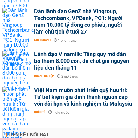
Dàn lãnh đạo GenZ nhà Vingroup,
Techcombank, VPBank, PC1: Người
nắm 10.000 tỷ đồng cổ phiếu, người
làm chủ tịch ở tuổi 27
KINH DOANH
-
1 phút trước
Lãnh đạo Vinamilk: Tăng quy mô đàn
bò thêm 8.000 con, đã chốt giá nguyên
liệu đến tháng 11
DOANH NGHIỆP
-
2 giờ trước
Việt Nam muốn phát triển quỹ hưu trí:
Từ tiết kiệm gia đình thành nguồn cấp
vốn dài hạn và kinh nghiệm từ Malaysia
QUỐC TẾ
-
4 giờ trước
LIÊN KẾT NỔI BẬT