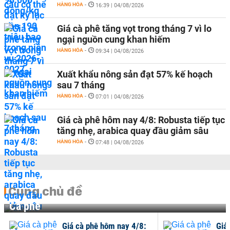
HÀNG HÓA
-
16:39 | 04/08/2026
Giá cà phê tăng vọt trong tháng 7 vì lo
ngại nguồn cung khan hiếm
HÀNG HÓA
-
09:34 | 04/08/2026
Xuất khẩu nông sản đạt 57% kế hoạch
sau 7 tháng
HÀNG HÓA
-
07:01 | 04/08/2026
Giá cà phê hôm nay 4/8: Robusta tiếp tục
tăng nhẹ, arabica quay đầu giảm sâu
HÀNG HÓA
-
07:48 | 04/08/2026
Cùng chủ đề
Cà phê
Giá cà phê hôm nay 4/8:
Giá