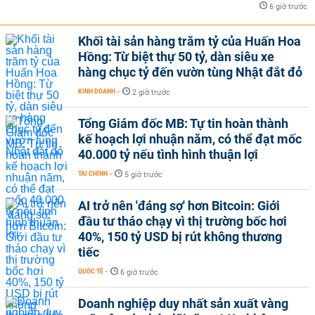
6 giờ trước
Khối tài sản hàng trăm tỷ của Huấn Hoa
Hồng: Từ biệt thự 50 tỷ, dàn siêu xe
hàng chục tỷ đến vườn tùng Nhật đắt đỏ
KINH DOANH
-
2 giờ trước
Tổng Giám đốc MB: Tự tin hoàn thành
kế hoạch lợi nhuận năm, có thể đạt mốc
40.000 tỷ nếu tình hình thuận lợi
TÀI CHÍNH
-
5 giờ trước
AI trở nên 'đáng sợ' hơn Bitcoin: Giới
đầu tư tháo chạy vì thị trường bốc hơi
40%, 150 tỷ USD bị rút không thương
tiếc
QUỐC TẾ
-
6 giờ trước
Doanh nghiệp duy nhất sản xuất vàng