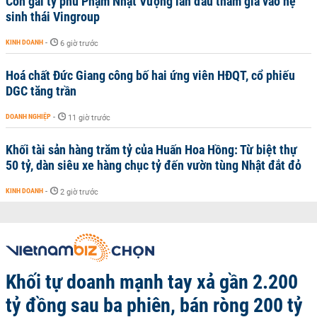
Con gái tỷ phú Phạm Nhật Vượng lần đầu tham gia vào hệ
sinh thái Vingroup
KINH DOANH
-
6 giờ trước
Hoá chất Đức Giang công bố hai ứng viên HĐQT, cổ phiếu
DGC tăng trần
DOANH NGHIỆP
-
11 giờ trước
Khối tài sản hàng trăm tỷ của Huấn Hoa Hồng: Từ biệt thự
50 tỷ, dàn siêu xe hàng chục tỷ đến vườn tùng Nhật đắt đỏ
KINH DOANH
-
2 giờ trước
Khối tự doanh mạnh tay xả gần 2.200
tỷ đồng sau ba phiên, bán ròng 200 tỷ