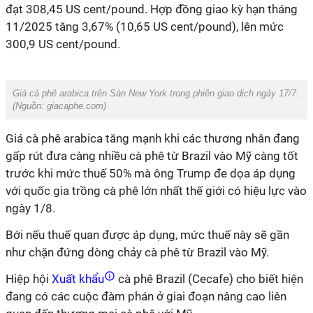
đạt 308,45 US cent/pound. Hợp đồng giao kỳ hạn tháng
11/2025 tăng 3,67% (10,65 US cent/pound), lên mức
300,9 US cent/pound.
Giá cà phê arabica trên Sàn New York trong phiên giao dịch ngày 17/7.
(Nguồn: giacaphe.com)
Giá cà phê arabica tăng mạnh khi các thương nhân đang
gấp rút đưa càng nhiều cà phê từ Brazil vào Mỹ càng tốt
trước khi mức thuế 50% mà ông Trump đe dọa áp dụng
với quốc gia trồng cà phê lớn nhất thế giới có hiệu lực vào
ngày 1/8.
Bới nếu thuế quan được áp dụng, mức thuế này sẽ gần
như chặn đứng dòng chảy cà phê từ Brazil vào Mỹ.
Hiệp hội
Xuất khẩu
cà phê Brazil (Cecafe) cho biết hiện
đang có các cuộc đàm phán ở giai đoạn nâng cao liên