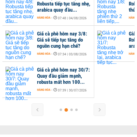
Robusta tiếp tục tăng nhẹ,
Rob
arabica quay đầu...
thứ 
HÀNG HÓA
-
HÀNG
07:48 | 04/08/2026
Giá cà phê hôm nay 3/8:
Giá
Giá sẽ tiếp tục tăng do
Robu
nguồn cung hạn chế?
arab
HÀNG HÓA
-
HÀNG
07:34 | 03/08/2026
Giá cà phê hôm nay 30/7:
Quay đầu giảm mạnh,
robusta mất hơn 100...
HÀNG HÓA
-
07:39 | 30/07/2026