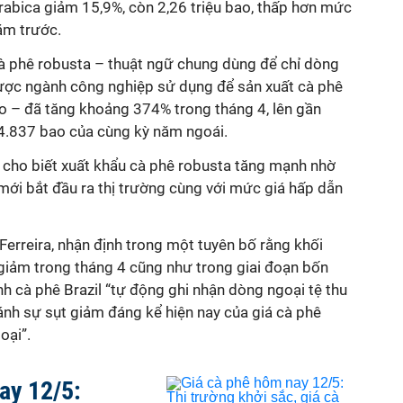
rabica giảm 15,9%, còn 2,26 triệu bao, thấp hơn mức
ăm trước.
cà phê robusta – thuật ngữ chung dùng để chỉ dòng
ược ngành công nghiệp sử dụng để sản xuất cà phê
so – đã tăng khoảng 374% trong tháng 4, lên gần
4.837 bao của cùng kỳ năm ngoái.
cho biết xuất khẩu cà phê robusta tăng mạnh nhờ
mới bắt đầu ra thị trường cùng với mức giá hấp dẫn
Ferreira, nhận định trong một tuyên bố rằng khối
 giảm trong tháng 4 cũng như trong giai đoạn bốn
h cà phê Brazil “tự động ghi nhận dòng ngoại tệ thu
ánh sự sụt giảm đáng kể hiện nay của giá cà phê
oại”.
ay 12/5: