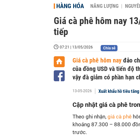
HÀNG HÓA
NĂNG LƯỢNG
NGUYÊN
Giá cà phê hôm nay 13/
tiếp
07:21 | 13/05/2026
Chia sẻ
Giá cà phê hôm nay
đảo chi
của đồng USD và tiến độ t
vậy đà giảm có phần hạn c
Xuất khẩu hồ tiêu tăn
13-05-2026
Cập nhật giá cà phê tr
Theo ghi nhận,
giá cà phê
hôm
khoảng 87.300 – 88.000 đồn
trước.