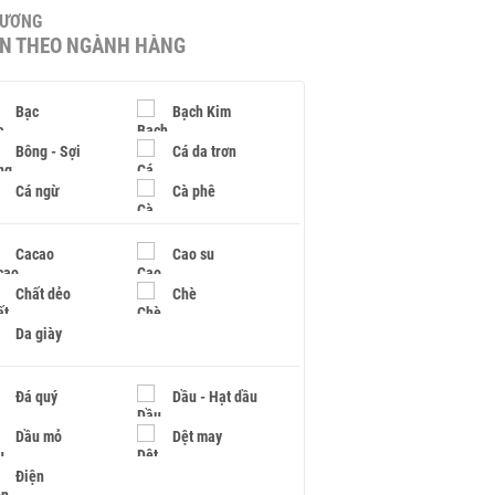
HƯƠNG
IN THEO NGÀNH HÀNG
Bạc
Bạch Kim
Bông - Sợi
Cá da trơn
Cá ngừ
Cà phê
Cacao
Cao su
Chất dẻo
Chè
Da giày
Đá quý
Dầu - Hạt dầu
Dầu mỏ
Dệt may
Điện