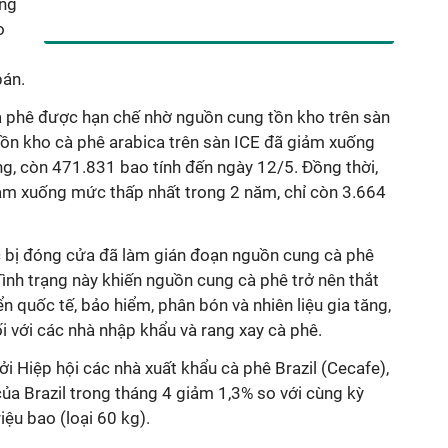
ờng
o
bán.
cà phê được hạn chế nhờ nguồn cung tồn kho trên sàn
tồn kho cà phê arabica trên sàn ICE đã giảm xuống
g, còn 471.831 bao tính đến ngày 12/5. Đồng thời,
ảm xuống mức thấp nhất trong 2 năm, chỉ còn 3.664
c bị đóng cửa đã làm gián đoạn nguồn cung cà phê
Tình trạng này khiến nguồn cung cà phê trở nên thắt
n quốc tế, bảo hiểm, phân bón và nhiên liệu gia tăng,
ối với các nhà nhập khẩu và rang xay cà phê.
i Hiệp hội các nhà xuất khẩu cà phê Brazil (Cecafe),
ủa Brazil trong tháng 4 giảm 1,3% so với cùng kỳ
iệu bao (loại 60 kg).