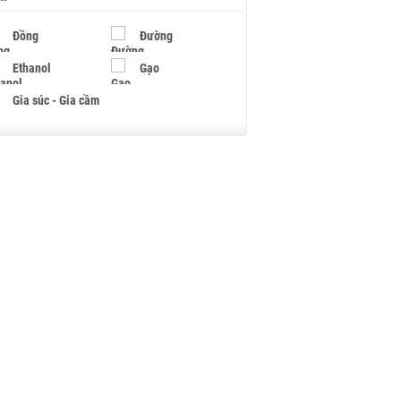
Đồng
Đường
Ethanol
Gạo
Gia súc - Gia cầm
Giấy
Gỗ
Hạt điều
Hồ tiêu - Hạt tiêu
Khí đốt
Kim loại khác
Mắc ca
Muối
Ngũ cốc
Nhựa - Hạt nhựa
Palladium
Phân bón