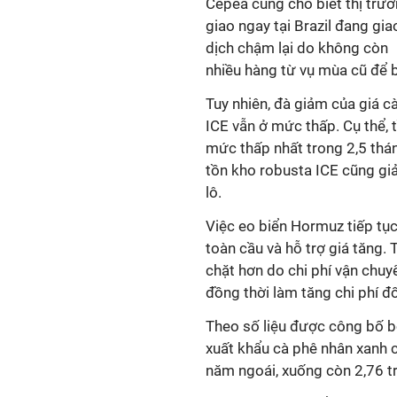
Cepea cũng cho biết thị trư
giao ngay tại Brazil đang gia
dịch chậm lại do không còn
nhiều hàng từ vụ mùa cũ để 
Tuy nhiên, đà giảm của giá 
ICE vẫn ở mức thấp. Cụ thể, 
mức thấp nhất trong 2,5 thán
tồn kho robusta ICE cũng gi
lô.
Việc eo biển Hormuz tiếp tụ
toàn cầu và hỗ trợ giá tăng. 
chặt hơn do chi phí vận chuyể
đồng thời làm tăng chi phí đ
Theo số liệu được công bố bở
xuất khẩu cà phê nhân xanh c
năm ngoái, xuống còn 2,76 tr