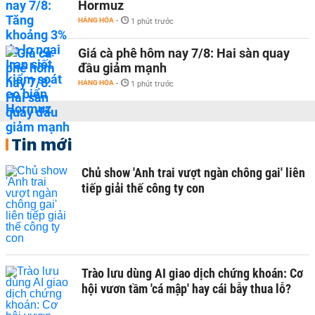
Hormuz
HÀNG HÓA
-
1 phút trước
Giá cà phê hôm nay 7/8: Hai sàn quay
đầu giảm mạnh
HÀNG HÓA
-
1 phút trước
Tin mới
Chủ show 'Anh trai vượt ngàn chông gai' liên
tiếp giải thế công ty con
Trào lưu dùng AI giao dịch chứng khoán: Cơ
hội vươn tầm 'cá mập' hay cái bẫy thua lỗ?