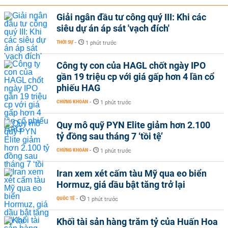
Giải ngân đầu tư công quý III: Khi các
siêu dự án áp sát 'vạch đích'
THỜI SỰ
-
1 phút trước
Công ty con của HAGL chốt ngày IPO
gần 19 triệu cp với giá gấp hơn 4 lần cổ
phiếu HAG
CHỨNG KHOÁN
-
1 phút trước
Quy mô quỹ PYN Elite giảm hơn 2.100
tỷ đồng sau tháng 7 ‘tồi tệ’
CHỨNG KHOÁN
-
1 phút trước
Iran xem xét cấm tàu Mỹ qua eo biển
Hormuz, giá dầu bật tăng trở lại
QUỐC TẾ
-
1 phút trước
Khối tài sản hàng trăm tỷ của Huấn Hoa