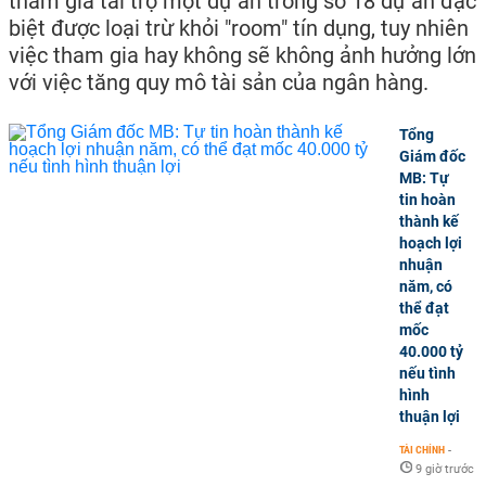
tham gia tài trợ một dự án trong số 18 dự án đặc
biệt được loại trừ khỏi "room" tín dụng, tuy nhiên
việc tham gia hay không sẽ không ảnh hưởng lớn
với việc tăng quy mô tài sản của ngân hàng.
Tổng
Giám đốc
MB: Tự
tin hoàn
thành kế
hoạch lợi
nhuận
năm, có
thể đạt
mốc
40.000 tỷ
nếu tình
hình
thuận lợi
TÀI CHÍNH
-
9 giờ trước