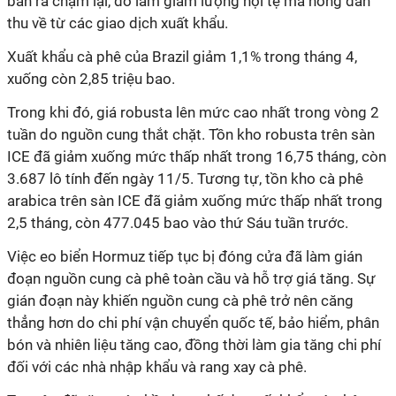
bán ra chậm lại, do làm giảm lượng nội tệ mà nông dân
thu về từ các giao dịch xuất khẩu.
Xuất khẩu cà phê của Brazil giảm 1,1% trong tháng 4,
xuống còn 2,85 triệu bao.
Trong khi đó, giá robusta lên mức cao nhất trong vòng 2
tuần do nguồn cung thắt chặt. Tồn kho robusta trên sàn
ICE đã giảm xuống mức thấp nhất trong 16,75 tháng, còn
3.687 lô tính đến ngày 11/5. Tương tự, tồn kho cà phê
arabica trên sàn ICE đã giảm xuống mức thấp nhất trong
2,5 tháng, còn 477.045 bao vào thứ Sáu tuần trước.
Việc eo biển Hormuz tiếp tục bị đóng cửa đã làm gián
đoạn nguồn cung cà phê toàn cầu và hỗ trợ giá tăng. Sự
gián đoạn này khiến nguồn cung cà phê trở nên căng
thẳng hơn do chi phí vận chuyển quốc tế, bảo hiểm, phân
bón và nhiên liệu tăng cao, đồng thời làm gia tăng chi phí
đối với các nhà nhập khẩu và rang xay cà phê.