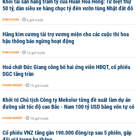
Khối tài sản hàng trăm tỷ của Huấn Hoa Hồng: Từ biệt thự
50 tỷ, dàn siêu xe hàng chục tỷ đến vườn tùng Nhật đắt đỏ
KINH DOANH
-
6 giờ trước
Hãng kim cương tài trợ vương miện cho các cuộc thi hoa
hậu thông báo ngừng hoạt động
KINH DOANH
-
16 giờ trước
Hoá chất Đức Giang công bố hai ứng viên HĐQT, cổ phiếu
DGC tăng trần
DOANH NGHIỆP
-
15 giờ trước
Khởi tố Chủ tịch Công ty Mekolor từng đề xuất làm dự án
đường sắt tốc độ cao Bắc - Nam 100 tỷ USD bằng vốn tự có
DOANH NGHIỆP
-
14 giờ trước
Cổ phiếu VNZ tăng gần 190.000 đồng/cp sau 5 phiên, gấp
đôi giá trong ba tháng