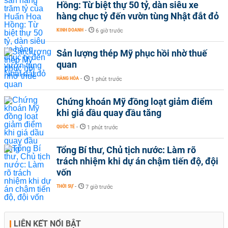
Hồng: Từ biệt thự 50 tỷ, dàn siêu xe
hàng chục tỷ đến vườn tùng Nhật đắt đỏ
KINH DOANH
-
6 giờ trước
Sản lượng thép Mỹ phục hồi nhờ thuế
quan
HÀNG HÓA
-
1 phút trước
Chứng khoán Mỹ đồng loạt giảm điểm
khi giá dầu quay đầu tăng
QUỐC TẾ
-
1 phút trước
Tổng Bí thư, Chủ tịch nước: Làm rõ
trách nhiệm khi dự án chậm tiến độ, đội
vốn
THỜI SỰ
-
7 giờ trước
LIÊN KẾT NỔI BẬT