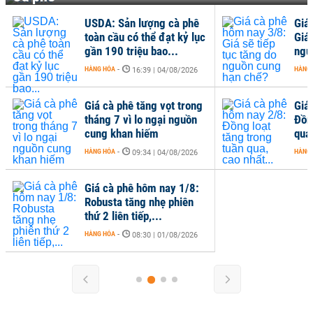
USDA: Sản lượng cà phê
Giá
toàn cầu có thể đạt kỷ lục
Giá 
gần 190 triệu bao...
ngu
HÀNG HÓA
-
HÀNG
16:39 | 04/08/2026
Giá cà phê tăng vọt trong
Giá
tháng 7 vì lo ngại nguồn
Đồn
cung khan hiếm
qua,
HÀNG HÓA
-
HÀNG
09:34 | 04/08/2026
Giá cà phê hôm nay 1/8:
Robusta tăng nhẹ phiên
thứ 2 liên tiếp,...
HÀNG HÓA
-
08:30 | 01/08/2026