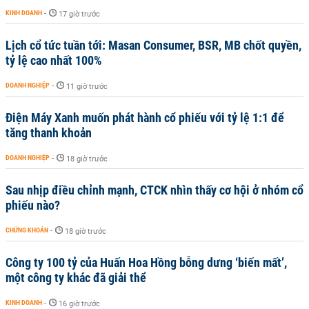
KINH DOANH
-
17 giờ trước
Lịch cổ tức tuần tới: Masan Consumer, BSR, MB chốt quyền,
tỷ lệ cao nhất 100%
DOANH NGHIỆP
-
11 giờ trước
Điện Máy Xanh muốn phát hành cổ phiếu với tỷ lệ 1:1 để
tăng thanh khoản
DOANH NGHIỆP
-
18 giờ trước
Sau nhịp điều chỉnh mạnh, CTCK nhìn thấy cơ hội ở nhóm cổ
phiếu nào?
CHỨNG KHOÁN
-
18 giờ trước
Công ty 100 tỷ của Huấn Hoa Hồng bỗng dưng ‘biến mất’,
một công ty khác đã giải thể
KINH DOANH
-
16 giờ trước