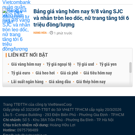
Bảng giá vàng hôm nay 9/8 vàng SJC
và nhẫn tròn leo dốc, nữ trang tăng tới 6
triệu đồng/lượng
HÀNG HÓA
-
1 phút trước
LIÊN KẾT NỔI BẬT
Giá vàng hôm nay
Tỷ giá ngoại tệ
Tỷ giá usd
Tỷ giá yen
Tỷ giá euro
Giá heo hơi
Giá cà phê
Giá tiêu hôm nay
Lãi suất ngân hàng
Giá xăng dầu
Giá thép hôm nay
Giá sầu riêng
Giá thịt heo
Giá gạo
Giá cao su
Best Retail Brokers
Diễn đàn đầu tư Việt Nam 2026
Trang TTĐTTH của công ty VietNewsCorp
Giấy phép số 3323/GP-TTĐT do Sở VH&TT TP.HCM cấp ngày 20/3/2026
Lầu 5 - Compa Building - 293 Điện Biên Phủ - Phường Gia Định - TP.HCM
Chi nhánh:
Số 5 - Khu 38A Trần Phú - Phường Ba Đình - TP. Hà Nội
Chịu trách nhiệm nội dung:
Hoàng Hữu Lợi
Hotline:
0975798489