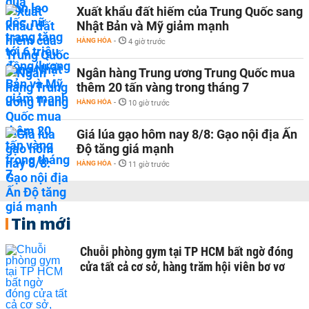
Xuất khẩu đất hiếm của Trung Quốc sang
Nhật Bản và Mỹ giảm mạnh
HÀNG HÓA
-
4 giờ trước
Ngân hàng Trung ương Trung Quốc mua
thêm 20 tấn vàng trong tháng 7
HÀNG HÓA
-
10 giờ trước
Giá lúa gạo hôm nay 8/8: Gạo nội địa Ấn
Độ tăng giá mạnh
HÀNG HÓA
-
11 giờ trước
Tin mới
Chuỗi phòng gym tại TP HCM bất ngờ đóng
cửa tất cả cơ sở, hàng trăm hội viên bơ vơ