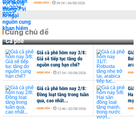
HÀNG HÓA
-
09:34 | 04/08/2026
Cùng chủ đề
Cà phê
Giá cà phê hôm nay 3/8:
Giá
Giá sẽ tiếp tục tăng do
Robu
nguồn cung hạn chế?
arab
HÀNG HÓA
-
HÀNG
07:34 | 03/08/2026
Giá cà phê hôm nay 2/8:
Giá
Đồng loạt tăng trong tuần
Hai
qua, cao nhất...
mạn
HÀNG HÓA
-
HÀNG
12:46 | 02/08/2026