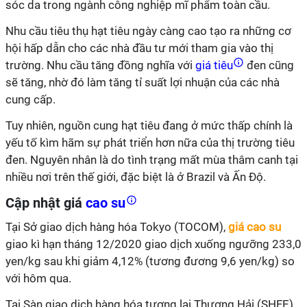
sóc da trong ngành công nghiệp mĩ phẩm toàn cầu.
Nhu cầu tiêu thụ hạt tiêu ngày càng cao tạo ra những cơ
hội hấp dẫn cho các nhà đầu tư mới tham gia vào thị
trường. Nhu cầu tăng đồng nghĩa với
giá tiêu
đen cũng
sẽ tăng, nhờ đó làm tăng tỉ suất lợi nhuận của các nhà
cung cấp.
Tuy nhiên, nguồn cung hạt tiêu đang ở mức thấp chính là
yếu tố kìm hãm sự phát triển hơn nữa của thị trường tiêu
đen. Nguyên nhân là do tình trạng mất mùa thâm canh tại
nhiều nơi trên thế giới, đặc biệt là ở Brazil và Ấn Độ.
Cập nhật giá
cao su
Tại Sở giao dịch hàng hóa Tokyo (TOCOM),
giá cao su
giao kì hạn tháng 12/2020 giao dịch xuống ngưỡng 233,0
yen/kg sau khi giảm 4,12% (tương đương 9,6 yen/kg) so
với hôm qua.
Tại Sàn giao dịch hàng hóa tương lai Thượng Hải (SHFE),