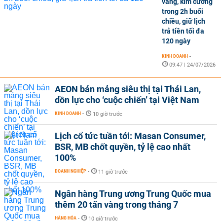
vàng, kim cương
trong 2h buổi
chiều, giữ lịch
trả tiền tối đa
120 ngày
KINH DOANH
-
09:47 | 24/07/2026
AEON bán mảng siêu thị tại Thái Lan,
dồn lực cho ‘cuộc chiến’ tại Việt Nam
KINH DOANH
-
10 giờ trước
Lịch cổ tức tuần tới: Masan Consumer,
BSR, MB chốt quyền, tỷ lệ cao nhất
100%
DOANH NGHIỆP
-
11 giờ trước
Ngân hàng Trung ương Trung Quốc mua
thêm 20 tấn vàng trong tháng 7
HÀNG HÓA
-
10 giờ trước