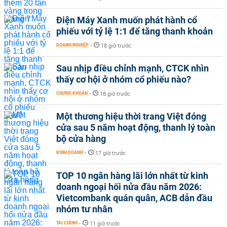
Điện Máy Xanh muốn phát hành cổ
phiếu với tỷ lệ 1:1 để tăng thanh khoản
DOANH NGHIỆP
-
18 giờ trước
Sau nhịp điều chỉnh mạnh, CTCK nhìn
thấy cơ hội ở nhóm cổ phiếu nào?
CHỨNG KHOÁN
-
18 giờ trước
Một thương hiệu thời trang Việt đóng
cửa sau 5 năm hoạt động, thanh lý toàn
bộ cửa hàng
KINH DOANH
-
17 giờ trước
TOP 10 ngân hàng lãi lớn nhất từ kinh
doanh ngoại hối nửa đầu năm 2026:
Vietcombank quán quân, ACB dẫn đầu
nhóm tư nhân
TÀI CHÍNH
-
11 giờ trước