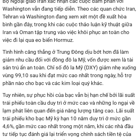
Bộ Ngoại giao Iran xác nhận các cuộc đàm phán với
Washington vẫn đang tiếp diễn. Theo các quan chức Iran,
Tehran và Washington đang xem xét một đề xuất hòa
bình gần đây, trong khi các cuộc thảo luận kỹ thuật giữa
Iran và Oman tập trung vào việc khôi phục an toàn cho
việc đi lại qua eo biển Hormuz.
Tình hình căng thẳng ở Trung Đông dịu bớt hơn đã làm
giảm nhu cầu đối với đồng đô la Mỹ, vốn được xem là tài
sản trú ẩn an toàn. Chỉ số đô la Mỹ (DXY) giảm nhẹ xuống
vùng 99,10 sau khi đạt mức cao nhất trong ngày, hỗ trợ
phần nào cho bạc và các kim loại quý khác.
Tuy nhiên, sự phục hồi của bạc vẫn bị hạn chế bởi lãi suất
trái phiếu toàn cầu duy trì ở mức cao và những lo ngại về
lạm phát liên quan đến giá năng lượng tăng cao. Lãi suất
trái phiếu kho bạc Mỹ kỳ hạn 10 năm duy trì ở mức gần
4,6%, gần mức cao nhất trong một năm, khi các nhà đầu
tư tiếp tục đánh giá lại triển vọng chính sách tiền tệ của