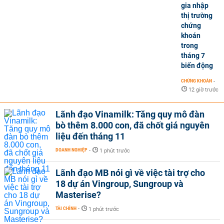
gia nhập
thị trường
chứng
khoán
trong
tháng 7
biến động
CHỨNG KHOÁN
-
12 giờ trước
Lãnh đạo Vinamilk: Tăng quy mô đàn
bò thêm 8.000 con, đã chốt giá nguyên
liệu đến tháng 11
DOANH NGHIỆP
-
1 phút trước
Lãnh đạo MB nói gì về việc tài trợ cho
18 dự án Vingroup, Sungroup và
Masterise?
TÀI CHÍNH
-
1 phút trước