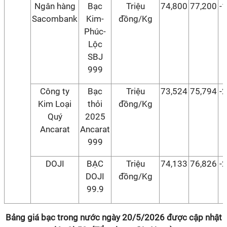
Ngân hàng
Bạc
Triệu
74,800
77,200
-
Sacombank
Kim-
đồng/Kg
Phúc-
Lộc
SBJ
999
Công ty
Bạc
Triệu
73,524
75,794
-
Kim Loại
thỏi
đồng/Kg
Quý
2025
Ancarat
Ancarat
999
DOJI
BẠC
Triệu
74,133
76,826
-
DOJI
đồng/Kg
99.9
Bảng giá bạc trong nước ngày 20/5/2026 được cập nhật