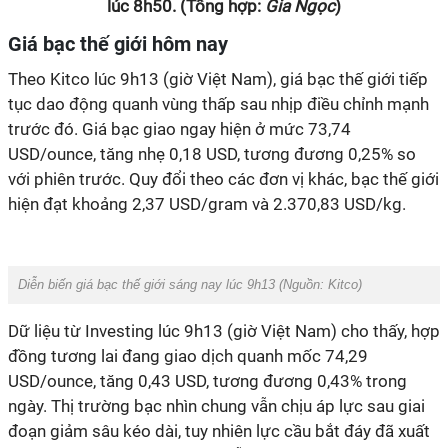
lúc 8h50. (Tổng hợp:
Gia Ngọc
)
Giá bạc thế giới hôm nay
Theo Kitco lúc 9h13 (giờ Việt Nam), giá bạc thế giới tiếp
tục dao động quanh vùng thấp sau nhịp điều chỉnh mạnh
trước đó. Giá bạc giao ngay hiện ở mức 73,74
USD/ounce, tăng nhẹ 0,18 USD, tương đương 0,25% so
với phiên trước. Quy đổi theo các đơn vị khác, bạc thế giới
hiện đạt khoảng 2,37 USD/gram và 2.370,83 USD/kg.
Diễn biến giá bạc thế giới sáng nay lúc 9h13 (Nguồn:
Kitco
)
Dữ liệu từ Investing lúc 9h13 (giờ Việt Nam) cho thấy, hợp
đồng tương lai đang giao dịch quanh mốc 74,29
USD/ounce, tăng 0,43 USD, tương đương 0,43% trong
ngày. Thị trường bạc nhìn chung vẫn chịu áp lực sau giai
đoạn giảm sâu kéo dài, tuy nhiên lực cầu bắt đáy đã xuất