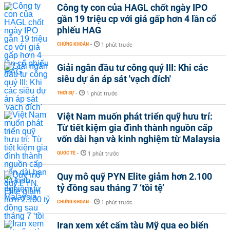
Công ty con của HAGL chốt ngày IPO
gần 19 triệu cp với giá gấp hơn 4 lần cổ
phiếu HAG
CHỨNG KHOÁN
-
1 phút trước
Giải ngân đầu tư công quý III: Khi các
siêu dự án áp sát 'vạch đích'
THỜI SỰ
-
1 phút trước
Việt Nam muốn phát triển quỹ hưu trí:
Từ tiết kiệm gia đình thành nguồn cấp
vốn dài hạn và kinh nghiệm từ Malaysia
QUỐC TẾ
-
1 phút trước
Quy mô quỹ PYN Elite giảm hơn 2.100
tỷ đồng sau tháng 7 ‘tồi tệ’
CHỨNG KHOÁN
-
1 phút trước
Iran xem xét cấm tàu Mỹ qua eo biển