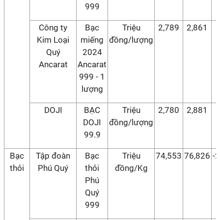
999
Công ty
Bạc
Triệu
2,789
2,861
Kim Loại
miếng
đồng/lượng
Quý
2024
Ancarat
Ancarat
999 - 1
lượng
DOJI
BẠC
Triệu
2,780
2,881
DOJI
đồng/lượng
99.9
Bạc
Tập đoàn
Bạc
Triệu
74,553
76,826
-
thỏi
Phú Quý
thỏi
đồng/Kg
Phú
Quý
999