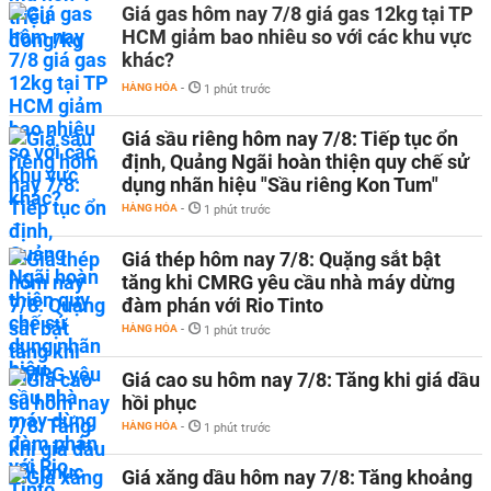
Giá gas hôm nay 7/8 giá gas 12kg tại TP
HCM giảm bao nhiêu so với các khu vực
khác?
HÀNG HÓA
-
1 phút trước
Giá sầu riêng hôm nay 7/8: Tiếp tục ổn
định, Quảng Ngãi hoàn thiện quy chế sử
dụng nhãn hiệu "Sầu riêng Kon Tum"
HÀNG HÓA
-
1 phút trước
Giá thép hôm nay 7/8: Quặng sắt bật
tăng khi CMRG yêu cầu nhà máy dừng
đàm phán với Rio Tinto
HÀNG HÓA
-
1 phút trước
Giá cao su hôm nay 7/8: Tăng khi giá dầu
hồi phục
HÀNG HÓA
-
1 phút trước
Giá xăng dầu hôm nay 7/8: Tăng khoảng