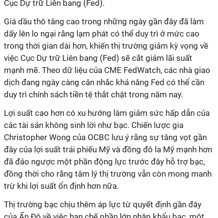
Cục Dự trữ Liên bang (Fed).
Giá dầu thô tăng cao trong những ngày gần đây đã làm
dấy lên lo ngại rằng lạm phát có thể duy trì ở mức cao
trong thời gian dài hơn, khiến thị trường giảm kỳ vọng về
việc Cục Dự trữ Liên bang (Fed) sẽ cắt giảm lãi suất
mạnh mẽ. Theo dữ liệu của CME FedWatch, các nhà giao
dịch đang ngày càng cân nhắc khả năng Fed có thể cần
duy trì chính sách tiền tệ thắt chặt trong năm nay.
Lợi suất cao hơn có xu hướng làm giảm sức hấp dẫn của
các tài sản không sinh lời như bạc. Chiến lược gia
Christopher Wong của OCBC lưu ý rằng sự tăng vọt gần
đây của lợi suất trái phiếu Mỹ và đồng đô la Mỹ mạnh hơn
đã đảo ngược một phần động lực trước đây hỗ trợ bạc,
đồng thời cho rằng tâm lý thị trường vẫn còn mong manh
trừ khi lợi suất ổn định hơn nữa.
Thị trường bạc chịu thêm áp lực từ quyết định gần đây
của Ấn Độ về việc hạn chế phần lớn nhập khẩu bạc, một