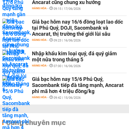
Ancarat cũng chung xu hướng
HÀNG HÓA
-
09:15 | 17/06/2026
Giá bạc hôm nay 16/6 đồng loạt lao dốc
tại Phú Quý, DOJI, Sacombank và
Ancarat, thị trường thế giới lùi sâu
HÀNG HÓA
-
09:23 | 16/06/2026
Nhập khẩu kim loại quý, đá quý giảm
một nửa trong tháng 5
HÀNG HÓA
-
07:00 | 16/06/2026
Giá bạc hôm nay 15/6 Phú Quý,
Sacombank tiếp đà tăng mạnh, Ancarat
phi mã hơn 4 triệu đồng/kg
HÀNG HÓA
-
09:42 | 15/06/2026
Cùng chuyên mục