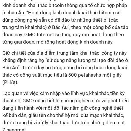
kinh doanh khai thác bitcoin thông qua tổ chức hợp pháp
ở châu Âu. “Hoạt động kinh doanh khai thác bitcoin sẽ
dùng công nghệ sẵn có để đào từ những thiết bị (các
trung tâm khai thác) ở Bắc Âu”, theo một công bố của tập
đoàn này. GMO Internet sẽ tăng quy mô hoạt động theo
từng giai đoạn, mở rộng hoạt động kinh doanh này.
Giữ chi tiết của địa điểm trung tâm khai thác, công ty này
khẳng định rằng họ “sử dụng năng lượng tái tạo dồi dào ở
Bắc Âu”. Trước đây họ từng công bố rằng hoạt động khai
thác có công suất mục tiêu là 500 petahashs một giây
(PH/s).
Lạc quan về việc xâm nhập vào lĩnh vực khai thác tiền kỹ
thuật số, GMO cũng tiết lộ những nghiên cứu và phát triển
đang tiến hành với một đối tác nắm giữ công nghệ thiết
kế bán dẫn, giấu tên cho thế hệ mới của mạch khai thác,
được trang bị vi xử lý khai thác dựa trên những điểm nút
7 nanomet.