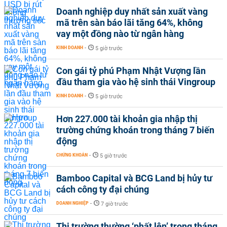
Doanh nghiệp duy nhất sản xuất vàng
mã trên sàn báo lãi tăng 64%, không
vay một đồng nào từ ngân hàng
KINH DOANH
-
5 giờ trước
Con gái tỷ phú Phạm Nhật Vượng lần
đầu tham gia vào hệ sinh thái Vingroup
KINH DOANH
-
5 giờ trước
Hơn 227.000 tài khoản gia nhập thị
trường chứng khoán trong tháng 7 biến
động
CHỨNG KHOÁN
-
5 giờ trước
Bamboo Capital và BCG Land bị hủy tư
cách công ty đại chúng
DOANH NGHIỆP
-
7 giờ trước
Thị trường thường ‘phất lên’ trong tháng