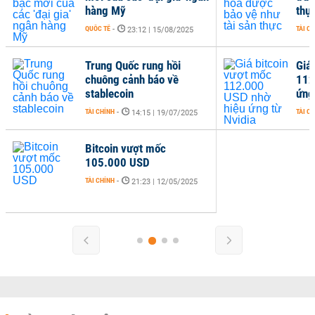
hàng Mỹ
thự
QUỐC TẾ
-
TÀI C
23:12 | 15/08/2025
Trung Quốc rung hồi
Giá
chuông cảnh báo về
112
stablecoin
ứng
TÀI CHÍNH
-
TÀI C
14:15 | 19/07/2025
Bitcoin vượt mốc
105.000 USD
TÀI CHÍNH
-
21:23 | 12/05/2025