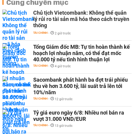
Cùng chuyên mục
Chủ tịch Vietcombank: Không thể quản
lý rủi ro tài sản mã hóa theo cách truyền
thống
TÀI CHÍNH
-
2 giờ trước
Tổng Giám đốc MB: Tự tin hoàn thành kế
hoạch lợi nhuận năm, có thể đạt mốc
40.000 tỷ nếu tình hình thuận lợi
TÀI CHÍNH
-
4 giờ trước
Sacombank phát hành ba đợt trái phiếu
thu về hơn 3.600 tỷ, lãi suất trả lên tới
10%/năm
TÀI CHÍNH
-
12 giờ trước
Tỷ giá euro ngày 6/8: Nhiều nơi bán ra
vượt 31.000 VND/EUR
TÀI CHÍNH
-
13 giờ trước