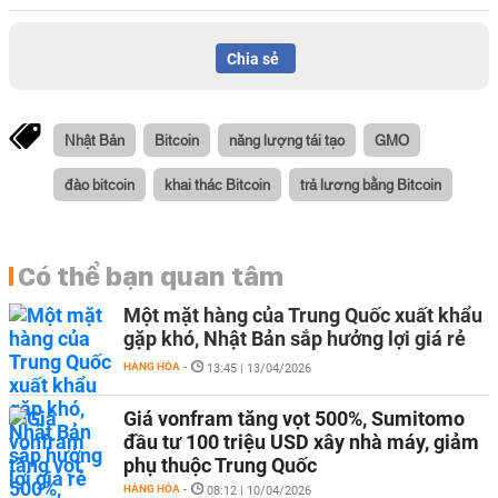
Chia sẻ
Nhật Bản
Bitcoin
năng lượng tái tạo
GMO
đào bitcoin
khai thác Bitcoin
trả lương bằng Bitcoin
Có thể bạn quan tâm
Một mặt hàng của Trung Quốc xuất khẩu
gặp khó, Nhật Bản sắp hưởng lợi giá rẻ
HÀNG HÓA
-
13:45 | 13/04/2026
Giá vonfram tăng vọt 500%, Sumitomo
đầu tư 100 triệu USD xây nhà máy, giảm
phụ thuộc Trung Quốc
HÀNG HÓA
-
08:12 | 10/04/2026