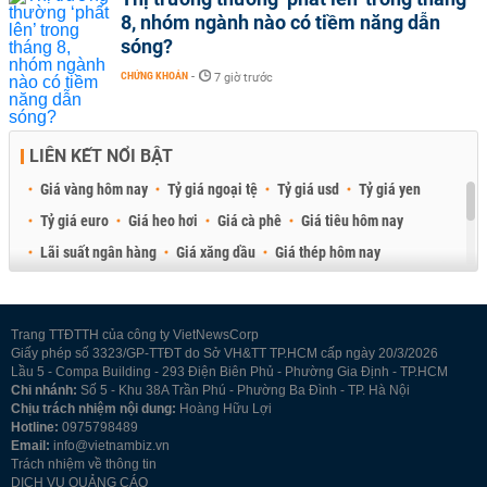
8, nhóm ngành nào có tiềm năng dẫn
sóng?
CHỨNG KHOÁN
-
7 giờ trước
LIÊN KẾT NỔI BẬT
Giá vàng hôm nay
Tỷ giá ngoại tệ
Tỷ giá usd
Tỷ giá yen
Tỷ giá euro
Giá heo hơi
Giá cà phê
Giá tiêu hôm nay
Lãi suất ngân hàng
Giá xăng dầu
Giá thép hôm nay
Giá sầu riêng
Giá thịt heo
Giá gạo
Giá cao su
Best Retail Brokers
Diễn đàn đầu tư Việt Nam 2026
Trang TTĐTTH của công ty VietNewsCorp
Giấy phép số 3323/GP-TTĐT do Sở VH&TT TP.HCM cấp ngày 20/3/2026
Lầu 5 - Compa Building - 293 Điện Biên Phủ - Phường Gia Định - TP.HCM
Chi nhánh:
Số 5 - Khu 38A Trần Phú - Phường Ba Đình - TP. Hà Nội
Chịu trách nhiệm nội dung:
Hoàng Hữu Lợi
Hotline:
0975798489
Email:
info@vietnambiz.vn
Trách nhiệm về thông tin
DỊCH VỤ QUẢNG CÁO