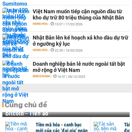
Việt Nam muốn tiếp cận nguồn dầu từ
kho dự trữ 80 triệu thùng của Nhật Bản
HÀNG HÓA
-
15:07 | 17/03/2026
Nhật Bản lên kế hoạch xả kho dầu dự trữ
ở ngưỡng kỷ lục​
HÀNG HÓA
-
22:39 | 15/03/2026
Doanh nghiệp bán lẻ nước ngoài tất bật
mở rộng ở Việt Nam
KINH DOANH
-
16:37 | 08/12/2025
Cùng chủ đề
Bitcoin - Tiền ảo
Tiền mã hóa - canh bạc
Tài 
mới của các 'đại gia' ngân
đượ