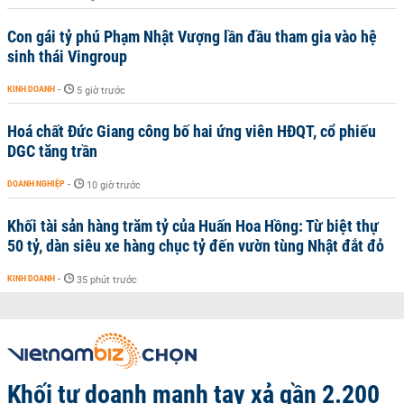
Con gái tỷ phú Phạm Nhật Vượng lần đầu tham gia vào hệ
sinh thái Vingroup
KINH DOANH
-
5 giờ trước
Hoá chất Đức Giang công bố hai ứng viên HĐQT, cổ phiếu
DGC tăng trần
DOANH NGHIỆP
-
10 giờ trước
Khối tài sản hàng trăm tỷ của Huấn Hoa Hồng: Từ biệt thự
50 tỷ, dàn siêu xe hàng chục tỷ đến vườn tùng Nhật đắt đỏ
KINH DOANH
-
35 phút trước
Khối tự doanh mạnh tay xả gần 2.200