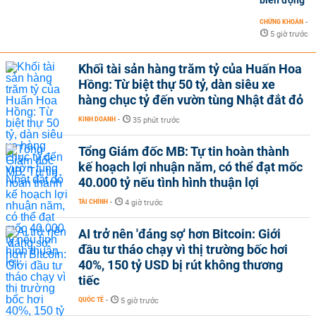
CHỨNG KHOÁN
-
5 giờ trước
Khối tài sản hàng trăm tỷ của Huấn Hoa
Hồng: Từ biệt thự 50 tỷ, dàn siêu xe
hàng chục tỷ đến vườn tùng Nhật đắt đỏ
KINH DOANH
-
35 phút trước
Tổng Giám đốc MB: Tự tin hoàn thành
kế hoạch lợi nhuận năm, có thể đạt mốc
40.000 tỷ nếu tình hình thuận lợi
TÀI CHÍNH
-
4 giờ trước
AI trở nên 'đáng sợ' hơn Bitcoin: Giới
đầu tư tháo chạy vì thị trường bốc hơi
40%, 150 tỷ USD bị rút không thương
tiếc
QUỐC TẾ
-
5 giờ trước