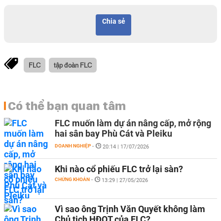
Chia sẻ
FLC
tập đoàn FLC
Có thể bạn quan tâm
FLC muốn làm dự án nâng cấp, mở rộng
hai sân bay Phù Cát và Pleiku
DOANH NGHIỆP
-
20:14 | 17/07/2026
Khi nào cổ phiếu FLC trở lại sàn?
CHỨNG KHOÁN
-
13:29 | 27/05/2026
Vì sao ông Trịnh Văn Quyết không làm
Chủ tịch HĐQT của FLC?