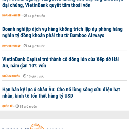
đại chúng, VietinBank quyết tâm thoái vốn
DOANH NGHIỆP
-
14 giờ trước
Doanh nghiệp dịch vụ hàng không trích lập dự phòng hàng
nghìn tỷ đồng khoản phải thu từ Bamboo Airways
DOANH NGHIỆP
-
14 giờ trước
VietinBank Capital trở thành cổ đông lớn của Xếp dỡ Hải
An, nắm gần 10% vốn
CHỨNG KHOÁN
-
15 giờ trước
Hạn hán kỷ lục ở châu Âu: Cho nổ lòng sông cứu điện hạt
nhân, kinh tế tổn thất hàng tỷ USD
QUỐC TẾ
-
15 giờ trước