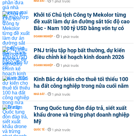
NHÀ ĐẤT
-
1 phút trước
Khởi tố Chủ tịch Công ty Mekolor từng
đề xuất làm dự án đường sắt tốc độ cao
Bắc - Nam 100 tỷ USD bằng vốn tự có
DOANH NGHIỆP
-
1 phút trước
PNJ triệu tập họp bất thường, dự kiến
điều chỉnh kế hoạch kinh doanh 2026
DOANH NGHIỆP
-
1 phút trước
Kinh Bắc dự kiến cho thuê tối thiểu 100
ha đất công nghiệp trong nửa cuối năm
NHÀ ĐẤT
-
1 phút trước
Trung Quốc tung đòn đáp trả, siết xuất
khẩu drone và trừng phạt doanh nghiệp
Mỹ
QUỐC TẾ
-
1 phút trước