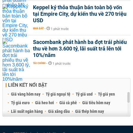
Keppel ký thỏa thuận bán toàn bộ vốn
tại Empire City, dự kiến thu về 270 triệu
USD
NHÀ ĐẤT
-
1 phút trước
Sacombank phát hành ba đợt trái phiếu
thu về hơn 3.600 tỷ, lãi suất trả lên tới
10%/năm
TÀI CHÍNH
-
1 phút trước
LIÊN KẾT NỔI BẬT
Giá vàng hôm nay
Tỷ giá ngoại tệ
Tỷ giá usd
Tỷ giá yen
Tỷ giá euro
Giá heo hơi
Giá cà phê
Giá tiêu hôm nay
Lãi suất ngân hàng
Giá xăng dầu
Giá thép hôm nay
Giá sầu riêng
Giá thịt heo
Giá gạo
Giá cao su
Best Retail Brokers
Diễn đàn đầu tư Việt Nam 2026