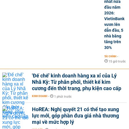
nhất nửa
đầu năm
2026:
VietinBank
vươn lên
dẫn đầu, 5
nhà băng
tăng trên
30%
TÀI CHÍNH
-
15 giờ trước
'Đế chế’ kinh doanh hàng xa xỉ của Lý
Nhã Kỳ: Từ phân phối, thiết kế kim
cương đến thời trang, phụ kiện cao cấp
KINH DOANH
-
1 phút trước
HoREA: Nghị quyết 21 có thể tạo xung
lực mới, góp phần đưa giá nhà thương
mại về mức hợp lý