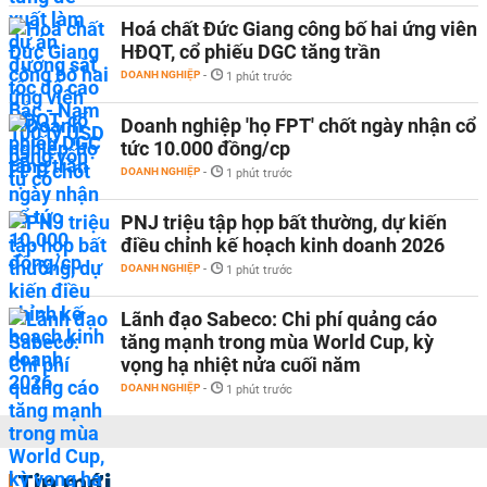
Hoá chất Đức Giang công bố hai ứng viên
HĐQT, cổ phiếu DGC tăng trần
DOANH NGHIỆP
-
1 phút trước
Doanh nghiệp 'họ FPT' chốt ngày nhận cổ
tức 10.000 đồng/cp
DOANH NGHIỆP
-
1 phút trước
PNJ triệu tập họp bất thường, dự kiến
điều chỉnh kế hoạch kinh doanh 2026
DOANH NGHIỆP
-
1 phút trước
Lãnh đạo Sabeco: Chi phí quảng cáo
tăng mạnh trong mùa World Cup, kỳ
vọng hạ nhiệt nửa cuối năm
DOANH NGHIỆP
-
1 phút trước
Tin mới