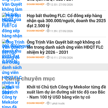
DOANH NGHIỆP
-
12:33 | 27/05/2026
Họp bất thường FLC: Cổ đông xếp hàng
nhận quà 300.000/người, doanh thu 2025
đạt 2.500 tỷ
DOANH NGHIỆP
-
11:39 | 27/05/2026
Ông Trịnh Văn Quyết bất ngờ không có
tên trong danh sách ứng viên HĐQT FLC
nhiệm kỳ 2026 - 2031
DOANH NGHIỆP
-
10:11 | 27/05/2026
Cùng chuyên mục
Khởi tố Chủ tịch Công ty Mekolor từng đề
xuất làm dự án đường sắt tốc độ cao Bắc
- Nam 100 tỷ USD bằng vốn tự có
DOANH NGHIỆP
-
1 phút trước