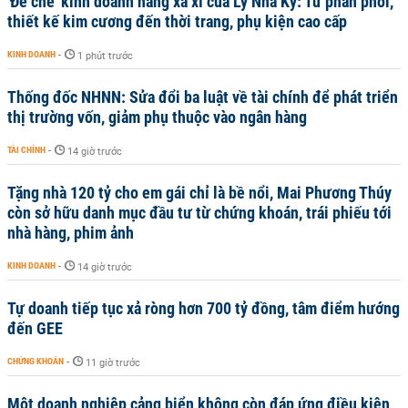
'Đế chế’ kinh doanh hàng xa xỉ của Lý Nhã Kỳ: Từ phân phối,
thiết kế kim cương đến thời trang, phụ kiện cao cấp
KINH DOANH
-
1 phút trước
Thống đốc NHNN: Sửa đổi ba luật về tài chính để phát triển
thị trường vốn, giảm phụ thuộc vào ngân hàng
TÀI CHÍNH
-
14 giờ trước
Tặng nhà 120 tỷ cho em gái chỉ là bề nổi, Mai Phương Thúy
còn sở hữu danh mục đầu tư từ chứng khoán, trái phiếu tới
nhà hàng, phim ảnh
KINH DOANH
-
14 giờ trước
Tự doanh tiếp tục xả ròng hơn 700 tỷ đồng, tâm điểm hướng
đến GEE
CHỨNG KHOÁN
-
11 giờ trước
Một doanh nghiệp cảng biển không còn đáp ứng điều kiện