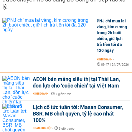
lý.
PNJ chỉ mua lại
vàng, kim cương
trong 2h buổi
chiều, giữ lịch
trả tiền tối đa
120 ngày
KINH DOANH
-
09:47 | 24/07/2026
AEON bán mảng siêu thị tại Thái Lan,
dồn lực cho ‘cuộc chiến’ tại Việt Nam
KINH DOANH
-
7 giờ trước
Lịch cổ tức tuần tới: Masan Consumer,
BSR, MB chốt quyền, tỷ lệ cao nhất
100%
DOANH NGHIỆP
-
8 giờ trước