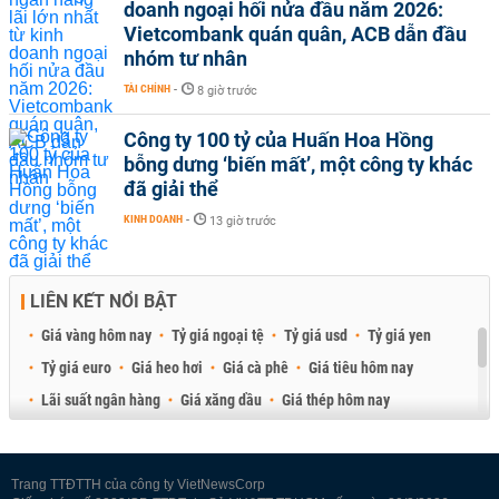
doanh ngoại hối nửa đầu năm 2026:
Vietcombank quán quân, ACB dẫn đầu
nhóm tư nhân
TÀI CHÍNH
-
8 giờ trước
Công ty 100 tỷ của Huấn Hoa Hồng
bỗng dưng ‘biến mất’, một công ty khác
đã giải thể
KINH DOANH
-
13 giờ trước
LIÊN KẾT NỔI BẬT
Giá vàng hôm nay
Tỷ giá ngoại tệ
Tỷ giá usd
Tỷ giá yen
Tỷ giá euro
Giá heo hơi
Giá cà phê
Giá tiêu hôm nay
Lãi suất ngân hàng
Giá xăng dầu
Giá thép hôm nay
Giá sầu riêng
Giá thịt heo
Giá gạo
Giá cao su
Best Retail Brokers
Diễn đàn đầu tư Việt Nam 2026
Trang TTĐTTH của công ty VietNewsCorp