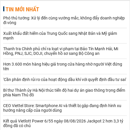
TIN MỚI NHẤT
Phó thủ tướng: Xử lý đến cùng vướng mắc, không đẩy doanh nghiệp
đi vòng
Xuất khẩu đất hiếm của Trung Quốc sang Nhật Bản và Mỹ giảm
mạnh
Thanh tra Chính phủ chỉ ra loạt vi phạm tại Bảo Tín Mạnh Hải, Mi
Hồng, PNJ, SJC, DOJI, chuyển hồ sơ sang Bộ Công an
Hơn 3.600 món hàng hiệu giả trong cửa hàng nhờ người Việt đứng
tên
'Cần phân định rủi ro của hoạt động dầu khí với quyết định đầu tư sai'
Bí thư Thành ủy Hà Nội thúc tiến độ hai dự án giao thông trọng điểm
phía Nam Thủ đô
CEO Viettel Store: Smartphone AI và thiết bị gập đang định hình xu
hướng nâng cấp của người dùng
Kết quả Vietlott Power 6/55 ngày 08/08/2026 Jackpot 2 hơn 3,3 tỷ
đồng đã có chủ