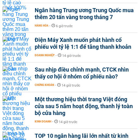
Ngân hàng Trung ương Trung Quốc mua
thêm 20 tấn vàng trong tháng 7
HÀNG HÓA
-
6 giờ trước
Điện Máy Xanh muốn phát hành cổ
phiếu với tỷ lệ 1:1 để tăng thanh khoản
DOANH NGHIỆP
-
14 giờ trước
Sau nhịp điều chỉnh mạnh, CTCK nhìn
thấy cơ hội ở nhóm cổ phiếu nào?
CHỨNG KHOÁN
-
14 giờ trước
Một thương hiệu thời trang Việt đóng
cửa sau 5 năm hoạt động, thanh lý toàn
bộ cửa hàng
KINH DOANH
-
14 giờ trước
TOP 10 ngân hàng lãi lớn nhất từ kinh