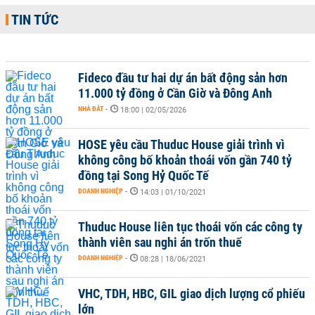
TIN TỨC
Fideco đầu tư hai dự án bất động sản hơn
11.000 tỷ đồng ở Cần Giờ và Đông Anh
NHÀ ĐẤT
-
18:00 | 02/05/2026
HOSE yêu cầu Thuduc House giải trình vì
không công bố khoản thoái vốn gần 740 tỷ
đồng tại Song Hỷ Quốc Tế
DOANH NGHIỆP
-
14:03 | 01/10/2021
Thuduc House liên tục thoái vốn các công ty
thành viên sau nghi án trốn thuế
DOANH NGHIỆP
-
08:28 | 18/06/2021
VHC, TDH, HBC, GIL giao dịch lượng cổ phiếu
lớn