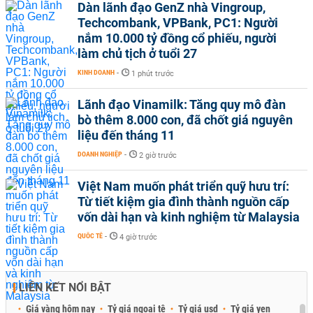
Dàn lãnh đạo GenZ nhà Vingroup,
Techcombank, VPBank, PC1: Người
nắm 10.000 tỷ đồng cổ phiếu, người
làm chủ tịch ở tuổi 27
KINH DOANH
-
1 phút trước
Lãnh đạo Vinamilk: Tăng quy mô đàn
bò thêm 8.000 con, đã chốt giá nguyên
liệu đến tháng 11
DOANH NGHIỆP
-
2 giờ trước
Việt Nam muốn phát triển quỹ hưu trí:
Từ tiết kiệm gia đình thành nguồn cấp
vốn dài hạn và kinh nghiệm từ Malaysia
QUỐC TẾ
-
4 giờ trước
LIÊN KẾT NỔI BẬT
Giá vàng hôm nay
Tỷ giá ngoại tệ
Tỷ giá usd
Tỷ giá yen