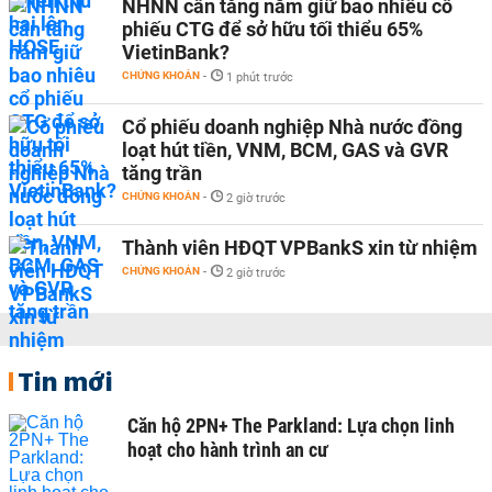
NHNN cần tăng nắm giữ bao nhiêu cổ
phiếu CTG để sở hữu tối thiểu 65%
VietinBank?
CHỨNG KHOÁN
-
1 phút trước
Cổ phiếu doanh nghiệp Nhà nước đồng
loạt hút tiền, VNM, BCM, GAS và GVR
tăng trần
CHỨNG KHOÁN
-
2 giờ trước
Thành viên HĐQT VPBankS xin từ nhiệm
CHỨNG KHOÁN
-
2 giờ trước
Tin mới
Căn hộ 2PN+ The Parkland: Lựa chọn linh
hoạt cho hành trình an cư