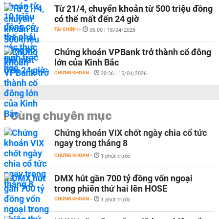
Từ 21/4, chuyển khoản từ 500 triệu đồng
có thể mất đến 24 giờ
TÀI CHÍNH
-
06:00 | 18/04/2026
Chứng khoán VPBank trở thành cổ đông
lớn của Kinh Bắc
CHỨNG KHOÁN
-
20:36 | 15/04/2026
Cùng chuyên mục
Chứng khoán VIX chốt ngày chia cổ tức
ngay trong tháng 8
CHỨNG KHOÁN
-
1 phút trước
DMX hút gần 700 tỷ đồng vốn ngoại
trong phiên thứ hai lên HOSE
CHỨNG KHOÁN
-
1 phút trước