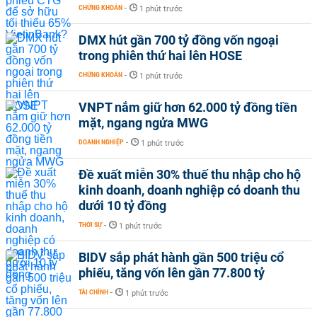
CHỨNG KHOÁN
-
1 phút trước
DMX hút gần 700 tỷ đồng vốn ngoại
trong phiên thứ hai lên HOSE
CHỨNG KHOÁN
-
1 phút trước
VNPT nắm giữ hơn 62.000 tỷ đồng tiền
mặt, ngang ngửa MWG
DOANH NGHIỆP
-
1 phút trước
Đề xuất miễn 30% thuế thu nhập cho hộ
kinh doanh, doanh nghiệp có doanh thu
dưới 10 tỷ đồng
THỜI SỰ
-
1 phút trước
BIDV sắp phát hành gần 500 triệu cổ
phiếu, tăng vốn lên gần 77.800 tỷ
TÀI CHÍNH
-
1 phút trước