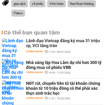
giao dịch
cổ phiếu
Vĩnh Hoàn
Red River Holding
Fideco
Có thể bạn quan tâm
Lãnh đạo Vietcap đăng ký mua 31 triệu
cp, VCI tăng trần
CHỨNG KHOÁN
-
11:59 | 28/07/2026
Nhà sáng lập Hoa Lâm dự chi hơn 300 tỷ
đồng mua cổ phiếu VBB
CHỨNG KHOÁN
-
14:59 | 17/07/2026
NĐT rút, chuyển tiền từ tài khoản chứng
khoán từ 10 triệu đồng có thể phải xác
thực sinh trắc học
CHỨNG KHOÁN
-
11:47 | 19/05/2026