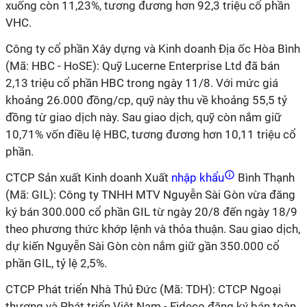
xuống còn 11,23%, tương đương hơn 92,3 triệu cổ phần
VHC.
Công ty cổ phần Xây dựng và Kinh doanh Địa ốc Hòa Bình
(Mã: HBC - HoSE): Quỹ Lucerne Enterprise Ltd đã bán
2,13 triệu cổ phần HBC trong ngày 11/8. Với mức giá
khoảng 26.000 đồng/cp, quỹ này thu về khoảng 55,5 tỷ
đồng từ giao dịch này. Sau giao dịch, quỹ còn nắm giữ
10,71% vốn điều lệ HBC, tương đương hơn 10,11 triệu cổ
phần.
CTCP Sản xuất Kinh doanh Xuất
nhập khẩu
Bình Thạnh
(Mã: GIL): Công ty TNHH MTV Nguyễn Sài Gòn vừa đăng
ký bán 300.000 cổ phần GIL từ ngày 20/8 đến ngày 18/9
theo phương thức khớp lệnh và thỏa thuận. Sau giao dịch,
dự kiến Nguyễn Sài Gòn còn nắm giữ gần 350.000 cổ
phần GIL, tỷ lệ 2,5%.
CTCP Phát triển Nhà Thủ Đức (Mã: TDH): CTCP Ngoại
thương và Phát triển Việt Nam - Fideco đăng ký bán toàn