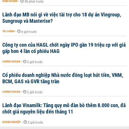
KINH DOANH
-
38 phút trước
Lãnh đạo MB nói gì về việc tài trợ cho 18 dự án Vingroup,
Sungroup và Masterise?
TÀI CHÍNH
-
6 giờ trước
Công ty con của HAGL chốt ngày IPO gần 19 triệu cp với giá
gấp hơn 4 lần cổ phiếu HAG
CHỨNG KHOÁN
-
5 giờ trước
Cổ phiếu doanh nghiệp Nhà nước đồng loạt hút tiền, VNM,
BCM, GAS và GVR tăng trần
CHỨNG KHOÁN
-
2 giờ trước
Lãnh đạo Vinamilk: Tăng quy mô đàn bò thêm 8.000 con, đã
chốt giá nguyên liệu đến tháng 11
DOANH NGHIỆP
-
2 giờ trước