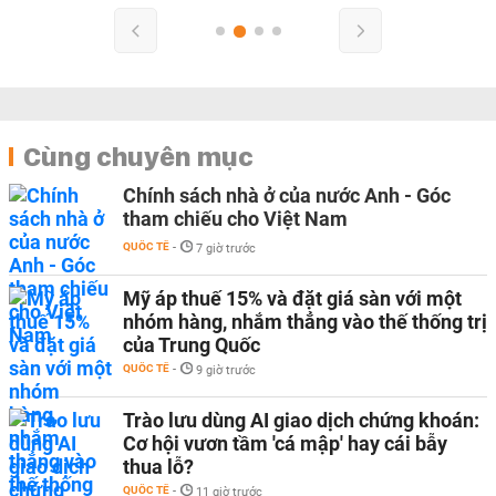
Cùng chuyên mục
Chính sách nhà ở của nước Anh - Góc
tham chiếu cho Việt Nam
QUỐC TẾ
-
7 giờ trước
Mỹ áp thuế 15% và đặt giá sàn với một
nhóm hàng, nhắm thẳng vào thế thống trị
của Trung Quốc
QUỐC TẾ
-
9 giờ trước
Trào lưu dùng AI giao dịch chứng khoán:
Cơ hội vươn tầm 'cá mập' hay cái bẫy
thua lỗ?
QUỐC TẾ
-
11 giờ trước