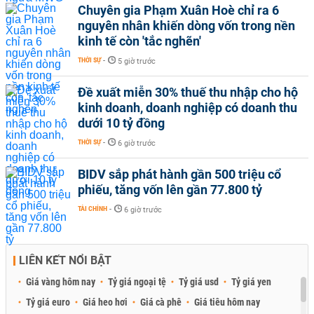
Chuyên gia Phạm Xuân Hoè chỉ ra 6
nguyên nhân khiến dòng vốn trong nền
kinh tế còn 'tắc nghẽn'
THỜI SỰ
-
5 giờ trước
Đề xuất miễn 30% thuế thu nhập cho hộ
kinh doanh, doanh nghiệp có doanh thu
dưới 10 tỷ đồng
THỜI SỰ
-
6 giờ trước
BIDV sắp phát hành gần 500 triệu cổ
phiếu, tăng vốn lên gần 77.800 tỷ
TÀI CHÍNH
-
6 giờ trước
LIÊN KẾT NỔI BẬT
Giá vàng hôm nay
Tỷ giá ngoại tệ
Tỷ giá usd
Tỷ giá yen
Tỷ giá euro
Giá heo hơi
Giá cà phê
Giá tiêu hôm nay