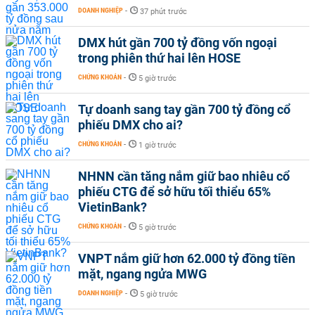
DOANH NGHIỆP
-
37 phút trước
DMX hút gần 700 tỷ đồng vốn ngoại
trong phiên thứ hai lên HOSE
CHỨNG KHOÁN
-
5 giờ trước
Tự doanh sang tay gần 700 tỷ đồng cổ
phiếu DMX cho ai?
CHỨNG KHOÁN
-
1 giờ trước
NHNN cần tăng nắm giữ bao nhiêu cổ
phiếu CTG để sở hữu tối thiểu 65%
VietinBank?
CHỨNG KHOÁN
-
5 giờ trước
VNPT nắm giữ hơn 62.000 tỷ đồng tiền
mặt, ngang ngửa MWG
DOANH NGHIỆP
-
5 giờ trước