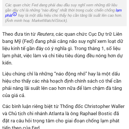
Các quan chức Fed đang phải đau đầu suy nghĩ xem những dữ liệu
gần đây chỉ là những “náo động” nhất thời trong cuộc chiến chống
lạm
phát
hay là một dấu hiệu cho thấy họ cần tăng lãi suất lên cao hơn.
(
Ảnh minh hoạ: MarketWatch/iStock
).
Theo đưa tin từ
Reuters
, các quan chức Cục Dự trữ Liên
bang Mỹ (Fed) đang phải căng não suy nghĩ xem loạt dữ
liệu kinh tế gần đây có ý nghĩa gì. Trong tháng 1, số liệu
lạm phát, việc làm và chi tiêu tiêu dùng đều nóng hơn dự
kiến.
Liệu chúng chỉ là những “náo động nhỏ” hay là một dấu
hiệu cho thấy các nhà hoạch định chính sách có thể cần
phải nâng lãi suất lên cao hơn nữa để làm chậm đà tăng
của giá cả.
Các bình luận riêng biệt từ Thống đốc Christopher Waller
và Chủ tịch chi nhánh Atlanta là ông Raphael Bostic đã
đặt ra câu hỏi trọng tâm cho giai đoạn chống lạm phát
tiếp theo của Fed.