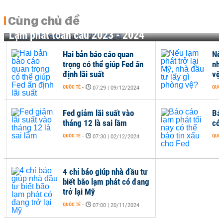
Cùng chủ đề
Lạm phát toàn cầu 2023 - 2024
Hai bản báo cáo quan
Nếu 
trọng có thể giúp Fed ấn
nhà
định lãi suất
vệ?
QUỐC TẾ
-
QUỐC 
07:29 | 09/12/2024
Fed giảm lãi suất vào
Báo
tháng 12 là sai lầm
có t
QUỐC TẾ
-
QUỐC 
07:30 | 02/12/2024
4 chỉ báo giúp nhà đầu tư
biết bão lạm phát có đang
trở lại Mỹ
QUỐC TẾ
-
07:00 | 20/11/2024