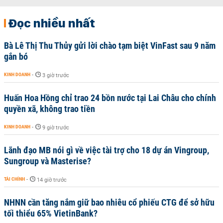
Đọc nhiều nhất
Bà Lê Thị Thu Thủy gửi lời chào tạm biệt VinFast sau 9 năm
gắn bó
KINH DOANH
-
3 giờ trước
Huấn Hoa Hồng chỉ trao 24 bồn nước tại Lai Châu cho chính
quyền xã, không trao tiền
KINH DOANH
-
9 giờ trước
Lãnh đạo MB nói gì về việc tài trợ cho 18 dự án Vingroup,
Sungroup và Masterise?
TÀI CHÍNH
-
14 giờ trước
NHNN cần tăng nắm giữ bao nhiêu cổ phiếu CTG để sở hữu
tối thiểu 65% VietinBank?