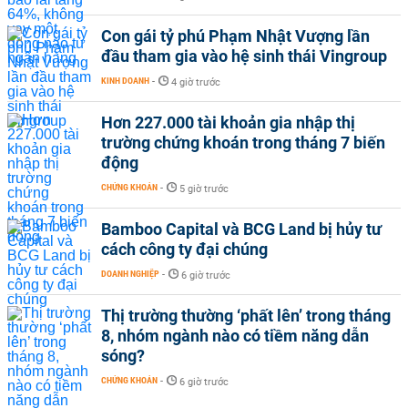
Con gái tỷ phú Phạm Nhật Vượng lần
đầu tham gia vào hệ sinh thái Vingroup
KINH DOANH
-
4 giờ trước
Hơn 227.000 tài khoản gia nhập thị
trường chứng khoán trong tháng 7 biến
động
CHỨNG KHOÁN
-
5 giờ trước
Bamboo Capital và BCG Land bị hủy tư
cách công ty đại chúng
DOANH NGHIỆP
-
6 giờ trước
Thị trường thường ‘phất lên’ trong tháng
8, nhóm ngành nào có tiềm năng dẫn
sóng?
CHỨNG KHOÁN
-
6 giờ trước