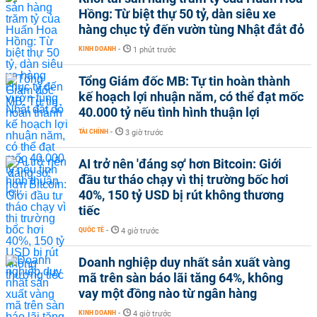
Hồng: Từ biệt thự 50 tỷ, dàn siêu xe
hàng chục tỷ đến vườn tùng Nhật đắt đỏ
KINH DOANH
-
1 phút trước
Tổng Giám đốc MB: Tự tin hoàn thành
kế hoạch lợi nhuận năm, có thể đạt mốc
40.000 tỷ nếu tình hình thuận lợi
TÀI CHÍNH
-
3 giờ trước
AI trở nên 'đáng sợ' hơn Bitcoin: Giới
đầu tư tháo chạy vì thị trường bốc hơi
40%, 150 tỷ USD bị rút không thương
tiếc
QUỐC TẾ
-
4 giờ trước
Doanh nghiệp duy nhất sản xuất vàng
mã trên sàn báo lãi tăng 64%, không
vay một đồng nào từ ngân hàng
KINH DOANH
-
4 giờ trước