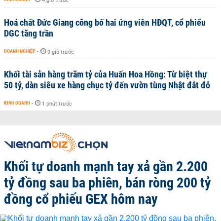
4 giờ trước
Hoá chất Đức Giang công bố hai ứng viên HĐQT, cổ phiếu
DGC tăng trần
DOANH NGHIỆP
-
9 giờ trước
Khối tài sản hàng trăm tỷ của Huấn Hoa Hồng: Từ biệt thự
50 tỷ, dàn siêu xe hàng chục tỷ đến vườn tùng Nhật đắt đỏ
KINH DOANH
-
1 phút trước
Khối tự doanh mạnh tay xả gần 2.200
tỷ đồng sau ba phiên, bán ròng 200 tỷ
đồng cổ phiếu GEX hôm nay