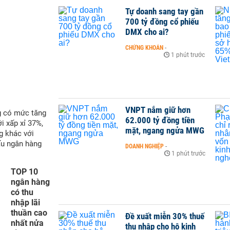
Tự doanh sang tay gần
700 tỷ đồng cổ phiếu
DMX cho ai?
CHỨNG KHOÁN
-
1 phút trước
VNPT nắm giữ hơn
g có mức tăng
62.000 tỷ đồng tiền
i xấp xỉ 37%,
mặt, ngang ngửa MWG
g khác với
ấu ngân hàng
DOANH NGHIỆP
-
1 phút trước
TOP 10
ngân hàng
có thu
nhập lãi
thuần cao
Đề xuất miễn 30% thuế
nhất nửa
thu nhập cho hộ kinh