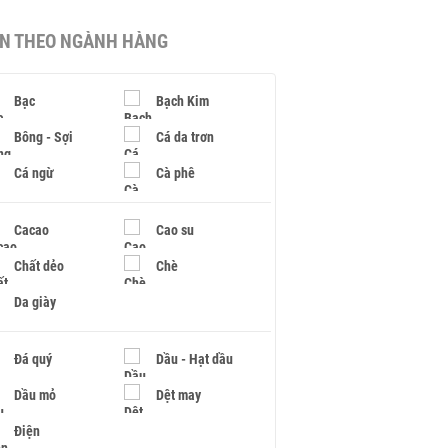
IN THEO NGÀNH HÀNG
Bạc
Bạch Kim
Bông - Sợi
Cá da trơn
Cá ngừ
Cà phê
Cacao
Cao su
Chất dẻo
Chè
Da giày
Đá quý
Dầu - Hạt dầu
Dầu mỏ
Dệt may
Điện