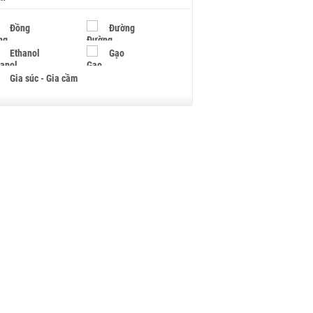
Đồng
Đường
Ethanol
Gạo
Gia súc - Gia cầm
Giấy
Gỗ
Hạt điều
Hồ tiêu - Hạt tiêu
Khí đốt
Kim loại khác
Mắc ca
Muối
Ngũ cốc
Nhựa - Hạt nhựa
Palladium
Phân bón