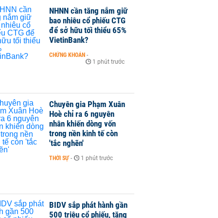
NHNN cần tăng nắm giữ
bao nhiêu cổ phiếu CTG
để sở hữu tối thiểu 65%
VietinBank?
CHỨNG KHOÁN
-
1 phút trước
Chuyên gia Phạm Xuân
Hoè chỉ ra 6 nguyên
nhân khiến dòng vốn
trong nền kinh tế còn
'tắc nghẽn'
THỜI SỰ
-
1 phút trước
BIDV sắp phát hành gần
500 triệu cổ phiếu, tăng