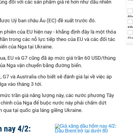
ùng đối với các sản phẩm giá rẻ hơn như dầu nhiên
được Uỷ ban châu Âu (EC) đề xuất trước đó.
ân phiên của EU hiện nay - khẳng định đây là một thỏa
hần trong các nỗ lực tiếp theo của EU và các đối tác
iến của Nga tại Ukraine.
qua, EU và G7 cũng đã áp mức giá trần 60 USD/thùng
ủa Nga vận chuyển bằng đường biển.
G7 và Australia cho biết sẽ đánh giá lại về việc áp
Nga vào tháng 3 tới.
mức trần giá năng lượng này, các nước phương Tây
i chính của Nga để buộc nước này phải chấm dứt
 qua tại quốc gia láng giềng Ukraine.
 nay 4/2: