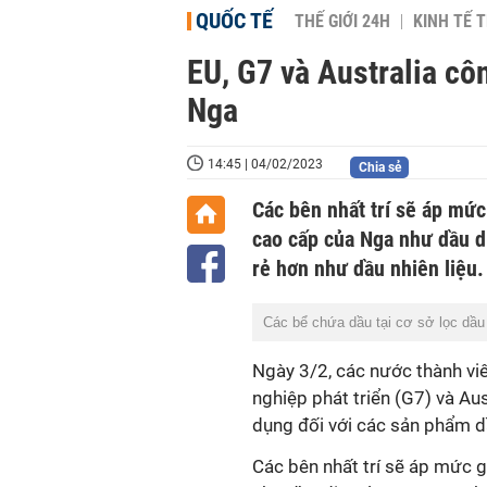
QUỐC TẾ
THẾ GIỚI 24H
KINH TẾ T
EU, G7 và Australia cô
Nga
14:45 | 04/02/2023
Chia sẻ
Các bên nhất trí sẽ áp mức
cao cấp của Nga như dầu d
rẻ hơn như dầu nhiên liệu.
Các bể chứa dầu tại cơ sở lọc d
Ngày 3/2, các nước thành vi
nghiệp phát triển (G7) và Au
dụng đối với các sản phẩm d
Các bên nhất trí sẽ áp mức 