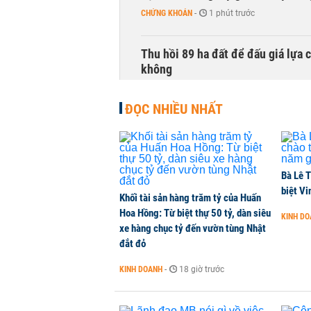
CHỨNG KHOÁN
-
1 phút trước
Thu hồi 89 ha đất để đấu giá lựa 
không
NHÀ ĐẤT
-
1 phút trước
ĐỌC NHIỀU NHẤT
Dòng tiền ngoại bất ngờ trở lại T
CHỨNG KHOÁN
-
1 phút trước
Bà Lê T
Kiến nghị đưa người bán hàng onl
biệt Vi
Khối tài sản hàng trăm tỷ của Huấn
THỜI SỰ
-
1 phút trước
Hoa Hồng: Từ biệt thự 50 tỷ, dàn siêu
KINH D
xe hàng chục tỷ đến vườn tùng Nhật
đắt đỏ
TikToker Khánh Sky, Vua Quạt, Hồ
KINH DOANH
-
18 giờ trước
KINH DOANH
-
1 phút trước