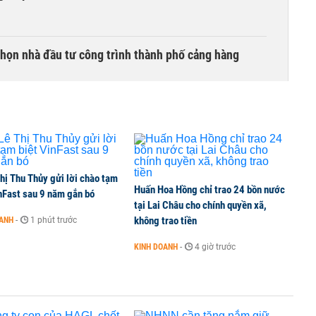
chọn nhà đầu tư công trình thành phố cảng hàng
TCK, ai đã mua vào?
hị Thu Thủy gửi lời chào tạm
Huấn Hoa Hồng chỉ trao 24 bồn nước
ine, lao động công trình đóng BHXH bắt buộc
nFast sau 9 năm gắn bó
tại Lai Châu cho chính quyền xã,
không trao tiền
OANH
-
1 phút trước
KINH DOANH
-
4 giờ trước
 Văn Khoa bị khởi tố