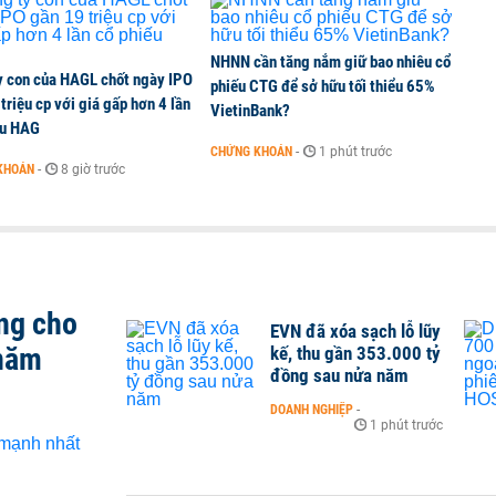
NHNN cần tăng nắm giữ bao nhiêu cổ
y con của HAGL chốt ngày IPO
phiếu CTG để sở hữu tối thiểu 65%
triệu cp với giá gấp hơn 4 lần
VietinBank?
ếu HAG
CHỨNG KHOÁN
-
1 phút trước
KHOÁN
-
8 giờ trước
ng cho
EVN đã xóa sạch lỗ lũy
 năm
kế, thu gần 353.000 tỷ
đồng sau nửa năm
DOANH NGHIỆP
-
1 phút trước