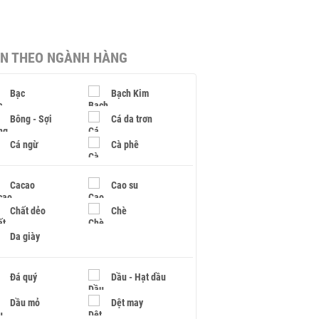
IN THEO NGÀNH HÀNG
Bạc
Bạch Kim
Bông - Sợi
Cá da trơn
Cá ngừ
Cà phê
Cacao
Cao su
Chất dẻo
Chè
Da giày
Đá quý
Dầu - Hạt dầu
Dầu mỏ
Dệt may