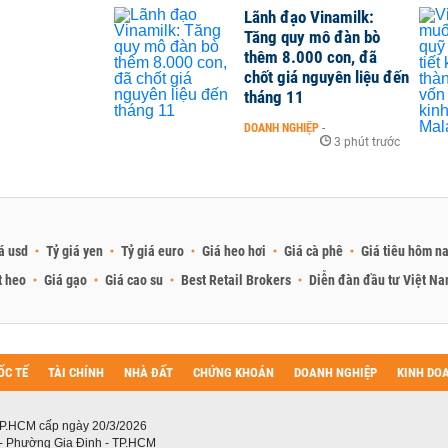
Lãnh đạo Vinamilk:
Tăng quy mô đàn bò
thêm 8.000 con, đã
chốt giá nguyên liệu đến
tháng 11
DOANH NGHIỆP
-
3 phút trước
á usd
Tỷ giá yen
Tỷ giá euro
Giá heo hơi
Giá cà phê
Giá tiêu hôm n
t heo
Giá gạo
Giá cao su
Best Retail Brokers
Diễn đàn đầu tư Việt N
ỐC TẾ
TÀI CHÍNH
NHÀ ĐẤT
CHỨNG KHOÁN
DOANH NGHIỆP
KINH DO
P.HCM cấp ngày 20/3/2026
 - Phường Gia Định - TP.HCM