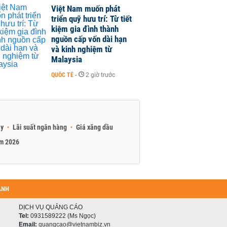
Việt Nam muốn phát
triển quỹ hưu trí: Từ tiết
kiệm gia đình thành
nguồn cấp vốn dài hạn
và kinh nghiệm từ
Malaysia
QUỐC TẾ
-
2 giờ trước
ay
Lãi suất ngân hàng
Giá xăng dầu
am 2026
ANH
DỊCH VỤ QUẢNG CÁO
Tel:
0931589222 (Ms Ngọc)
Email:
quangcao@vietnambiz.vn