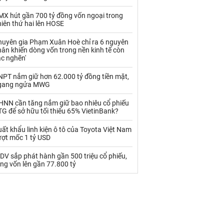
Palladium
Phân bón
MX hút gần 700 tỷ đồng vốn ngoại trong
Rau - Củ -Quả
Sắt thép
iên thứ hai lên HOSE
Sữa
huyên gia Phạm Xuân Hoè chỉ ra 6 nguyên
ân khiến dòng vốn trong nền kinh tế còn
ắc nghẽn'
Than
Thức ăn chăn nuôi
NPT nắm giữ hơn 62.000 tỷ đồng tiền mặt,
gang ngửa MWG
Thủy hải sản khác
Tôm
HNN cần tăng nắm giữ bao nhiêu cổ phiếu
Vàng
G để sở hữu tối thiểu 65% VietinBank?
ất khẩu linh kiện ô tô của Toyota Việt Nam
VLXD khác
Xăng dầu
ượt mốc 1 tỷ USD
Xi măng - Clynker
DV sắp phát hành gần 500 triệu cổ phiếu,
ng vốn lên gần 77.800 tỷ