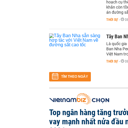
hoạch cụ thể
khăn còn tồn
án đường sắ
THỜI SỰ
-
0
Tây Ban Nh
Là quốc gia 
Ban Nha Ped
Việt Nam tro
THỜI SỰ
-
0
TÌM THEO NGÀY
Top ngân hàng tăng trưở
vay mạnh nhất nửa đầu