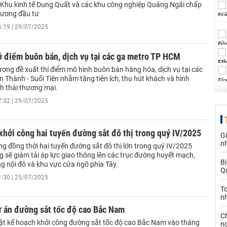
 Khu kinh tế Dung Quất và các khu công nghiệp Quảng Ngãi chấp
rương đầu tư
6:19 | 29/07/2025
 điểm buôn bán, dịch vụ tại các ga metro TP HCM
ơng đề xuất thí điểm mô hình buôn bán hàng hóa, dịch vụ tại các
 Thành - Suối Tiên nhằm tăng tiện ích, thu hút khách và hình
h thái thương mại.
7:32 | 29/07/2025
khởi công hai tuyến đường sắt đô thị trong quý IV/2025
G
n
ng đồng thời hai tuyến đường sắt đô thị lớn trong quý IV/2025
 sẽ giảm tải áp lực giao thông lên các trục đường huyết mạch,
Bị
ng nội đô và khu vực cửa ngõ phía Tây.
Qu
1:30 | 25/07/2025
T
n
ự án đường sắt tốc độ cao Bắc Nam
C
ặt kế hoạch khởi công đường sắt tốc độ cao Bắc Nam vào tháng
n