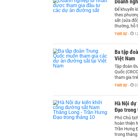
Doanh ngh
Để khuyến k
theo phương 
sắt (sửa đổ
thường, hỗ t
THỜI SỰ
-
1
Ba tập đoà
Việt Nam
Tập đoàn Đư
Quốc (CRCC
tham gia tri
THỜI SỰ
-
0
Hà Nội dự
Đạo trong
Phó Chủ tịc
hoàn thiện 
Trần Hưng Đ
trong tháng