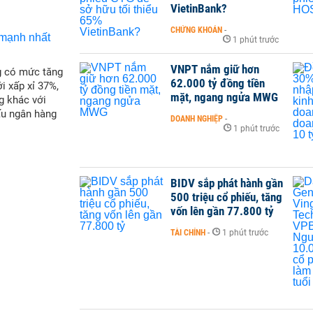
VietinBank?
CHỨNG KHOÁN
-
1 phút trước
VNPT nắm giữ hơn
g có mức tăng
62.000 tỷ đồng tiền
i xấp xỉ 37%,
mặt, ngang ngửa MWG
g khác với
ấu ngân hàng
DOANH NGHIỆP
-
1 phút trước
BIDV sắp phát hành gần
500 triệu cổ phiếu, tăng
vốn lên gần 77.800 tỷ
TÀI CHÍNH
-
1 phút trước