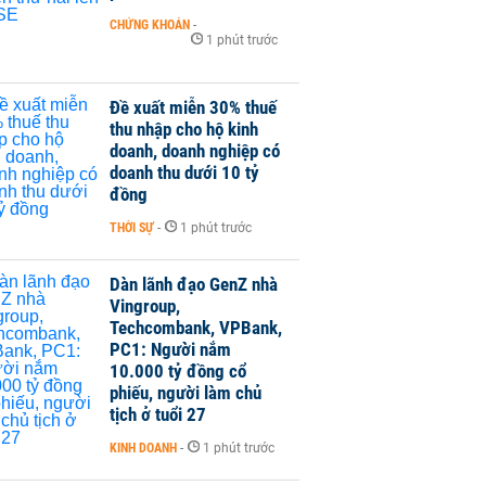
CHỨNG KHOÁN
-
1 phút trước
Đề xuất miễn 30% thuế
thu nhập cho hộ kinh
doanh, doanh nghiệp có
doanh thu dưới 10 tỷ
đồng
THỜI SỰ
-
1 phút trước
Dàn lãnh đạo GenZ nhà
Vingroup,
Techcombank, VPBank,
PC1: Người nắm
10.000 tỷ đồng cổ
phiếu, người làm chủ
tịch ở tuổi 27
KINH DOANH
-
1 phút trước