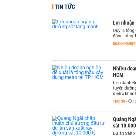
TIN TỨC
Lợi nhuận
Quý II, tổng
đồng, tăng 
DOANH NGHIỆP
Nhiều doan
HCM
Liên danh Đ
tuyến đường
metro khác 
THỜI SỰ
-
1
Quảng Ngãi
sắt 10.000
Dự án Sản x