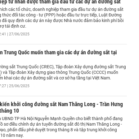
iệp tư nhân được tham gia đầu tư các dự án đường sắt
hích các tổ chức, doanh nghiệp tham gia đầu tư dự án đường sắt
thức đối tác công - tư (PPP) hoặc đầu tư trực tiếp, Luật Đường
i) đã quy định các dự án này được Nhà nước đảm bảo kinh phí bồi
rợ tái định cư.
2:41 | 27/06/2025
n Trung Quốc muốn tham gia các dự án đường sắt tại
ờng sắt Trung Quốc (CREC), Tập đoàn Xây dựng đường sắt Trung
) và Tập đoàn Xây dựng giao thông Trung Quốc (CCCC) muốn
ển khai các dự án đường sắt và cơ sở hạ tầng tại Việt Nam.
7:27 | 25/06/2025
 kiến khởi công đường sắt Nam Thăng Long - Trần Hưng
 tháng 10
h UBND TP Hà Nội Nguyễn Mạnh Quyền cho biết thành phố đang
hồ sơ điều chỉnh dự án tuyến đường sắt đô thị Nam Thăng Long -
ạo, phấn đấu phê duyệt trong tháng 8 và tập trung khởi công
 10 năm nay.