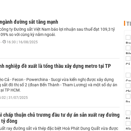
 ngành đường sắt tăng mạnh
T
 công ty Đường sắt Việt Nam báo lợi nhuận sau thuế đạt 109,3 tỷ
109% so với cùng kỳ năm ngoái.
-
16:30 | 16/08/2025
h nghiệp đề xuất là tổng thầu xây dựng metro tại TP
èo Cả - Fecon - Powerchina - Sucgi vừa kiến nghị được xây dựng
 sắt đô thị số 2 (đoạn Bến Thành - Tham Lương) và một số dự án
tại TP HCM.
5:02 | 31/07/2025
 chấp thuận chủ trương đầu tư dự án sản xuất ray đường
 tỷ đồng
uất ray đường sắt và thép đặc biệt Hoà Phát Dung Quất vừa được