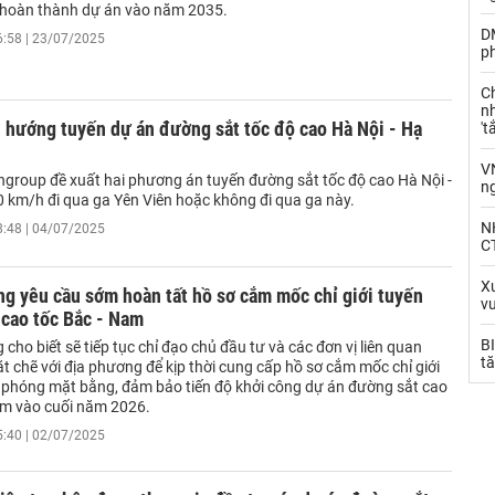
hoàn thành dự án vào năm 2035.
D
6:58 | 23/07/2025
ph
C
nh
 hướng tuyến dự án đường sắt tốc độ cao Hà Nội - Hạ
't
V
ngroup đề xuất hai phương án tuyến đường sắt tốc độ cao Hà Nội -
n
 km/h đi qua ga Yên Viên hoặc không đi qua ga này.
N
8:48 | 04/07/2025
CT
Xu
g yêu cầu sớm hoàn tất hồ sơ cắm mốc chỉ giới tuyến
v
 cao tốc Bắc - Nam
BI
cho biết sẽ tiếp tục chỉ đạo chủ đầu tư và các đơn vị liên quan
tă
t chẽ với địa phương để kịp thời cung cấp hồ sơ cắm mốc chỉ giới
i phóng mặt bằng, đảm bảo tiến độ khởi công dự án đường sắt cao
am vào cuối năm 2026.
5:40 | 02/07/2025