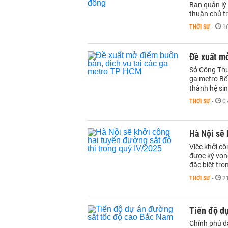
Ban quản lý
thuận chủ t
THỜI SỰ
-
1
Đề xuất mở
Sở Công Thư
ga metro Bến
thành hệ sin
THỜI SỰ
-
0
Hà Nội sẽ 
Việc khởi cô
được kỳ vọng
đặc biệt tro
THỜI SỰ
-
2
Tiến độ d
Chính phủ đ