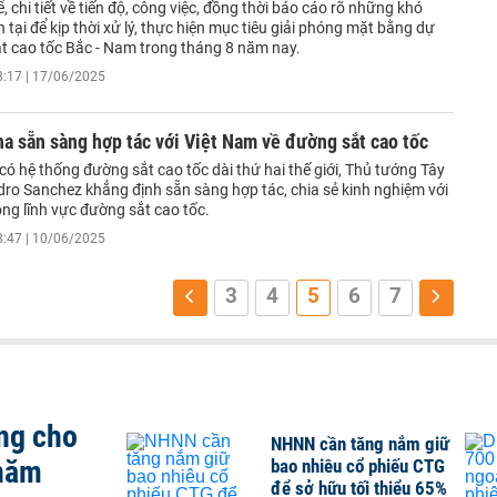
, chi tiết về tiến độ, công việc, đồng thời báo cáo rõ những khó
 tại để kịp thời xử lý, thực hiện mục tiêu giải phóng mặt bằng dự
t cao tốc Bắc - Nam trong tháng 8 năm nay.
8:17 | 17/06/2025
a sẵn sàng hợp tác với Việt Nam về đường sắt cao tốc
có hệ thống đường sắt cao tốc dài thứ hai thế giới, Thủ tướng Tây
ro Sanchez khẳng định sẵn sàng hợp tác, chia sẻ kinh nghiệm với
ng lĩnh vực đường sắt cao tốc.
8:47 | 10/06/2025
3
4
5
6
7
ng cho
NHNN cần tăng nắm giữ
 năm
bao nhiêu cổ phiếu CTG
để sở hữu tối thiểu 65%