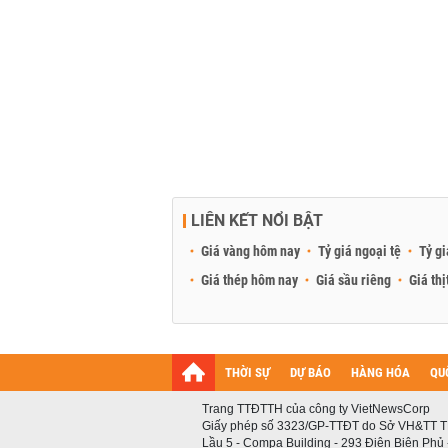
LIÊN KẾT NỔI BẬT
Giá vàng hôm nay
Tỷ giá ngoại tệ
Tỷ gi
Giá thép hôm nay
Giá sầu riêng
Giá thị
THỜI SỰ
DỰ BÁO
HÀNG HÓA
QU
Trang TTĐTTH của công ty VietNewsCorp
Giấy phép số 3323/GP-TTĐT do Sở VH&TT T
Lầu 5 - Compa Building - 293 Điện Biên Phủ