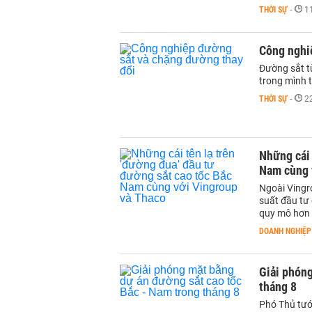
THỜI SỰ
-
1
Công nghi
Đường sắt t
trong mình t
THỜI SỰ
-
2
Những cái 
Nam cùng 
Ngoài Vingr
suất đầu tư
quy mô hơn 
DOANH NGHIỆP
Giải phóng
tháng 8
Phó Thủ tướ