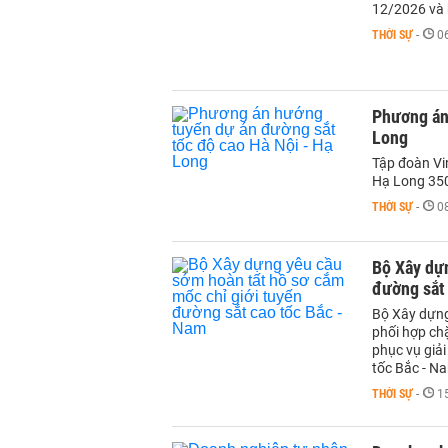
12/2026 và 
THỜI SỰ
-
0
Phương án
Long
Tập đoàn Vi
Hạ Long 350
THỜI SỰ
-
0
Bộ Xây dựn
đường sắt
Bộ Xây dựng 
phối hợp chặ
phục vụ giả
tốc Bắc - N
THỜI SỰ
-
1