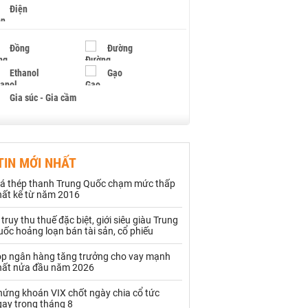
Điện
Đồng
Đường
Ethanol
Gạo
Gia súc - Gia cầm
Giấy
Gỗ
TIN MỚI NHẤT
Hạt điều
Hồ tiêu - Hạt tiêu
iá thép thanh Trung Quốc chạm mức thấp
Khí đốt
hất kể từ năm 2016
 truy thu thuế đặc biệt, giới siêu giàu Trung
Kim loại khác
Mắc ca
ốc hoảng loạn bán tài sản, cổ phiếu
Muối
Ngũ cốc
op ngân hàng tăng trưởng cho vay mạnh
hất nửa đầu năm 2026
Nhựa - Hạt nhựa
hứng khoán VIX chốt ngày chia cổ tức
gay trong tháng 8