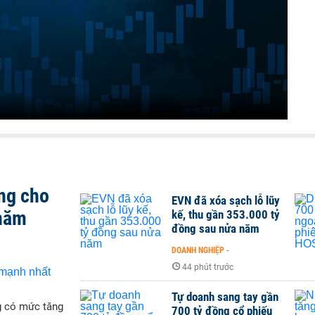
ng cho
EVN đã xóa sạch lỗ lũy
 năm
kế, thu gần 353.000 tỷ
đồng sau nửa năm
DOANH NGHIỆP
-
44 phút trước
Tự doanh sang tay gần
g có mức tăng
700 tỷ đồng cổ phiếu