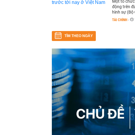
Một tổ chức 
động trên đ
hình sự (Bộ 
TÀI CHÍNH
-
TÌM THEO NGÀY