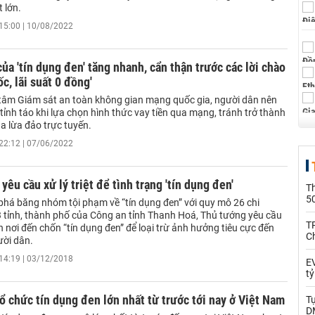
 lớn.
15:00 | 10/08/2022
ủa 'tín dụng đen' tăng nhanh, cẩn thận trước các lời chào
ốc, lãi suất 0 đồng'
tâm Giám sát an toàn không gian mạng quốc gia, người dân nên
tỉnh táo khi lựa chọn hình thức vay tiền qua mạng, tránh trở thành
a lừa đảo trực tuyến.
22:12 | 07/06/2022
yêu cầu xử lý triệt để tình trạng 'tín dụng đen'
T
5
 phá băng nhóm tội phạm về “tín dụng đen” với quy mô 26 chi
3 tỉnh, thành phố của Công an tỉnh Thanh Hoá, Thủ tướng yêu cầu
T
n nơi đến chốn “tín dụng đen” để loại trừ ảnh hưởng tiêu cực đến
C
ười dân.
14:19 | 03/12/2018
EV
t
tổ chức tín dụng đen lớn nhất từ trước tới nay ở Việt Nam
T
D