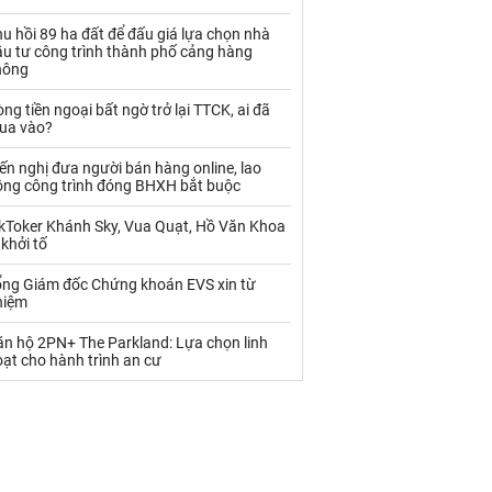
Palladium
Phân bón
u hồi 89 ha đất để đấu giá lựa chọn nhà
Rau - Củ -Quả
Sắt thép
ầu tư công trình thành phố cảng hàng
hông
Sữa
ng tiền ngoại bất ngờ trở lại TTCK, ai đã
ua vào?
Than
Thức ăn chăn nuôi
ến nghị đưa người bán hàng online, lao
ộng công trình đóng BHXH bắt buộc
Thủy hải sản khác
Tôm
ikToker Khánh Sky, Vua Quạt, Hồ Văn Khoa
Vàng
 khởi tố
ổng Giám đốc Chứng khoán EVS xin từ
VLXD khác
Xăng dầu
hiệm
Xi măng - Clynker
ăn hộ 2PN+ The Parkland: Lựa chọn linh
ạt cho hành trình an cư