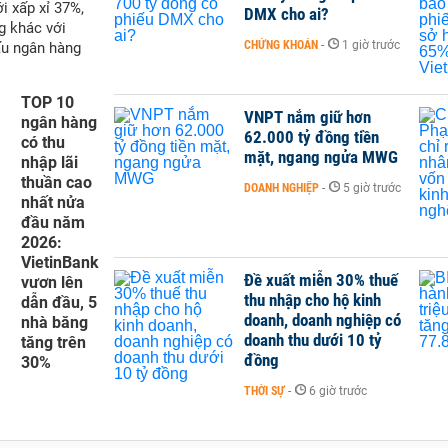
i xấp xỉ 37%,
DMX cho ai?
g khác với
CHỨNG KHOÁN
-
1 giờ trước
ấu ngân hàng
TOP 10
VNPT nắm giữ hơn
ngân hàng
62.000 tỷ đồng tiền
có thu
mặt, ngang ngửa MWG
nhập lãi
thuần cao
DOANH NGHIỆP
-
5 giờ trước
nhất nửa
đầu năm
2026:
VietinBank
Đề xuất miễn 30% thuế
vươn lên
thu nhập cho hộ kinh
dẫn đầu, 5
doanh, doanh nghiệp có
nhà băng
doanh thu dưới 10 tỷ
tăng trên
đồng
30%
THỜI SỰ
-
6 giờ trước