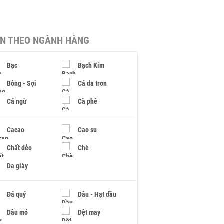
IN THEO NGÀNH HÀNG
Bạc
Bạch Kim
Bông - Sợi
Cá da trơn
Cá ngừ
Cà phê
Cacao
Cao su
Chất dẻo
Chè
Da giày
Đá quý
Dầu - Hạt dầu
Dầu mỏ
Dệt may