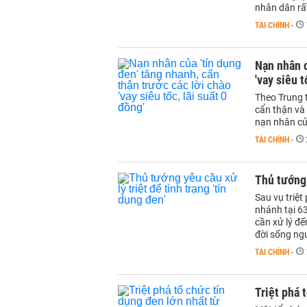
nhân dân rất
TÀI CHÍNH
-
Nạn nhân c
'vay siêu t
Theo Trung 
cẩn thận và 
nạn nhân củ
TÀI CHÍNH
-
Thủ tướng 
Sau vụ triệt
nhánh tại 6
cần xử lý đế
đời sống ng
TÀI CHÍNH
-
Triệt phá 