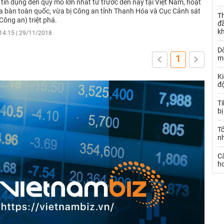
tín dụng đen quy mô lớn nhất từ trước đến nay tại Việt Nam, hoạt
ịa bàn toàn quốc, vừa bị Công an tỉnh Thanh Hóa và Cục Cảnh sát
Th
Công an) triệt phá.
đ
k
14:15 | 29/11/2018
Dò
1
m
Ki
đ
T
bị
T
n
C
ho