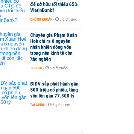
để sở hữu tối thiểu 65%
VietinBank?
CHỨNG KHOÁN
-
5 giờ trước
Chuyên gia Phạm Xuân
Hoè chỉ ra 6 nguyên
nhân khiến dòng vốn
trong nền kinh tế còn
'tắc nghẽn'
THỜI SỰ
-
5 giờ trước
BIDV sắp phát hành gần
500 triệu cổ phiếu, tăng
vốn lên gần 77.800 tỷ
TÀI CHÍNH
-
6 giờ trước