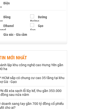
Điện
Đồng
Đường
Ethanol
Gạo
Gia súc - Gia cầm
Giấy
Gỗ
TIN MỚI NHẤT
Hạt điều
Hồ tiêu - Hạt tiêu
hành lập khu công nghệ cao Hưng Yên gần
Khí đốt
00 ha
P HCM sắp có chung cư cao 35 tầng tại khu
Kim loại khác
Mắc ca
hợ Gà - Gạo
Muối
Ngũ cốc
N đã xóa sạch lỗ lũy kế, thu gần 353.000
ỷ đồng sau nửa năm
Nhựa - Hạt nhựa
ự doanh sang tay gần 700 tỷ đồng cổ phiếu
MX cho ai?