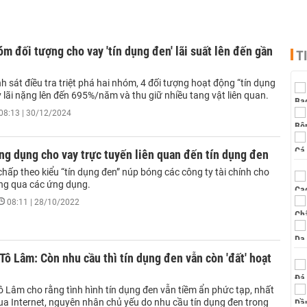
óm đối tượng cho vay 'tín dụng đen' lãi suất lên đến gần
T
 sát điều tra triệt phá hai nhóm, 4 đối tượng hoạt động “tín dụng
 lãi nặng lên đến 695%/năm và thu giữ nhiều tang vật liên quan.
08:13 | 30/12/2024
g dụng cho vay trực tuyến liên quan đến tín dụng đen
chấp theo kiểu “tín dụng đen” núp bóng các công ty tài chính cho
ng qua các ứng dụng.
08:11 | 28/10/2022
Tô Lâm: Còn nhu cầu thì tín dụng đen vẫn còn 'đất' hoạt
ô Lâm cho rằng tình hình tín dụng đen vẫn tiềm ẩn phức tạp, nhất
ua Internet, nguyên nhân chủ yếu do nhu cầu tín dụng đen trong