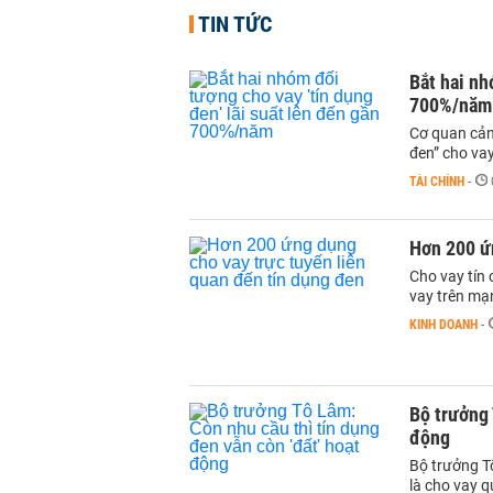
TIN TỨC
Bắt hai nh
700%/năm
Cơ quan cảnh
đen” cho vay
TÀI CHÍNH
-
Hơn 200 ứn
Cho vay tín 
vay trên mạ
KINH DOANH
-
Bộ trưởng 
động
Bộ trưởng T
là cho vay q